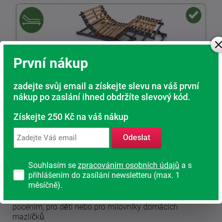
První nákup
zadejte svůj email a získejte slevu na váš první
Jakou vlastnost potahu nejvíce ocením?
nákup po zaslání ihned obdržíte slevový kód.
Úplet nebo Aloe Vera
Získejte 250 Kč na váš nákup
Bez příplatku si můžete vybrat potah Úplet nebo Aloe
Vera. Patří mezi nejoblíbenější provedení u zákazníků.
Oba potahy mají kvalitní prošívání a jsou vyrobeny ze
Odeslat
100% polyesteru. Potah Aloe Vera je navíc obohacen o
výtažky z této regenerační rostliny.
Souhlasím se
zpracováním osobních údajů
a s
přihlášením do zasílání newsletteru (max. 1
Lyocell
měsíčně).
Složení: 44 % lyocell, 33 % polyamid, 23 % polyester. Díky
svému složení je ideální pro osoby se zvýšeným
pocením, pro děti nebo pro milovníky domácích
mazlíčků.