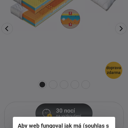
doprava
zdarma
Aby web fungoval jak má (souhlas s
Pouze při nákupu přes i-matrace.cz