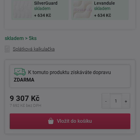
SilverGuard
Levandule
skladem
skladem
+ 634 Kč
+ 634 Kč
skladem
> 5ks
Splátková kalkulačka
K tomuto produktu získáváte dopravu
ZDARMA
9 307 Kč
7 692 Kč bez DPH
Vložit do košíku