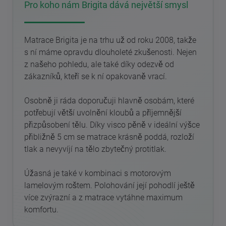
Pro koho nám Brigita dává největší smysl
Matrace Brigita je na trhu už od roku 2008, takže
s ní máme opravdu dlouholeté zkušenosti. Nejen
z našeho pohledu, ale také díky odezvě od
zákazníků, kteří se k ní opakovaně vrací.
Osobně ji ráda doporučuji hlavně osobám, které
potřebují větší uvolnění kloubů a příjemnější
přizpůsobení tělu. Díky visco pěně v ideální výšce
přibližně 5 cm se matrace krásně poddá, rozloží
tlak a nevyvíjí na tělo zbytečný protitlak.
Úžasná je také v kombinaci s motorovým
lamelovým roštem. Polohování její pohodlí ještě
více zvýrazní a z matrace vytáhne maximum
komfortu.