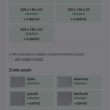
200 x 140 x 23
200 x 160 x 23
skladem
skladem
+ 9 668 Kč
+ 9 668 Kč
200 x 180 x 23
skladem
+ 9 668 Kč
U této matrace si můžete vybrat snímatelný potah.
Jaký potah vybrat?
Zvolte potah:
Úplet
AloeVera
skladem
skladem
Lyocell
Medicott
skladem
skladem
+ 634 Kč
+ 634 Kč