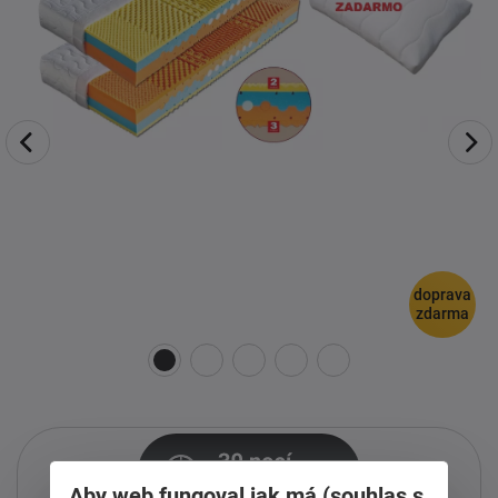
doprava
zdarma
Aby web fungoval jak má (souhlas s