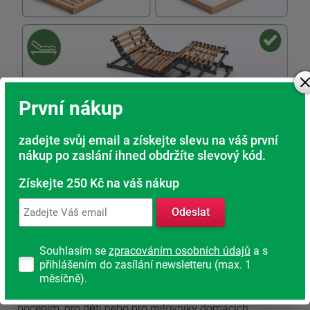
První nákup
zadejte svůj email a získejte slevu na váš první
Jakou vlastnost potahu nejvíce ocením?
nákup po zaslání ihned obdržíte slevový kód.
Úplet nebo Aloe Vera
Získejte 250 Kč na váš nákup
Bez příplatku si můžete vybrat potah Úplet nebo Aloe
Vera. Patří mezi nejoblíbenější provedení u zákazníků.
Oba potahy mají kvalitní prošívání a jsou vyrobeny ze
Odeslat
100% polyesteru. Potah Aloe Vera je navíc obohacen o
výtažky z této regenerační rostliny.
Souhlasím se
zpracováním osobních údajů
a s
přihlášením do zasílání newsletteru (max. 1
Lyocell
měsíčně).
Složení: 44 % lyocell, 33 % polyamid, 23 % polyester. Díky
svému složení je ideální pro osoby se zvýšeným
pocením, pro děti nebo pro milovníky domácích