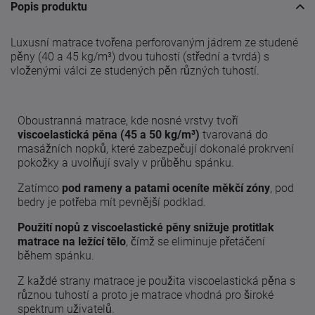
Popis produktu
Luxusní matrace tvořena perforovaným jádrem ze studené
pěny (40 a 45 kg/m³) dvou tuhostí (střední a tvrdá) s
vloženými válci ze studených pěn různých tuhostí.
Oboustranná matrace, kde nosné vrstvy tvoří
viscoelastická pěna (45 a 50 kg/m³)
tvarovaná do
masážních nopků, které zabezpečují dokonalé prokrvení
pokožky a uvolňují svaly v průběhu spánku.
Zatímco
pod rameny a patami oceníte měkčí zóny
, pod
bedry je potřeba mít pevnější podklad.
Použití nopů z viscoelastické pěny snižuje protitlak
matrace na ležící tělo
, čímž se eliminuje přetáčení
během spánku.
Z každé strany matrace je použita viscoelastická pěna s
různou tuhostí a proto je matrace vhodná pro široké
spektrum uživatelů.