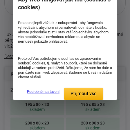
Pouze při nákupu přes i-matrace.cz
cookies)
Více informací
o službě.
Pro co nejlepší zážitek z nakupování - aby fungovalo
vyhledávání, abychom si pamatovali, co máte v košíku,
abyste jednoduše zjistili stav vaší objednávky, abychom
Luxusní matrace tvořena perforovaným jádrem ze studené
vás neobtěžovali nevhodnou reklamou a abyste se
pěny (40 a 45 kg/m³) dvou tuhostí (střední a tvrdá) s
nemuseli pokaždé přihlašovat.
vloženými válci ze stud ...
Detailní popis
Proto od Vás potřebujeme souhlas se zpracováním
souborů cookies, tj. malých souborů, které se dočasně
ukládají ve vašem prohlížeči. Děkujeme, že nám ho dáte a
pomůžete nám web zlepšovat. Budeme se k vašim datům
Konfigurace produktu
chovat slušně.
Zvolte rozměr matrace (cm):
Podrobné nastavení
Přijmout vše
195 x 80 x 23
195 x 85 x 23
skladem
skladem
200 x 80 x 23
200 x 90 x 23
skladem
skladem