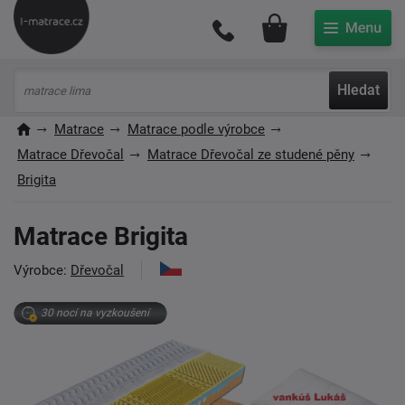
Můj účet
Hledat
Matrace
Matrace podle výrobce
Matrace Dřevočal
Matrace Dřevočal ze studené pěny
Brigita
Matrace Brigita
Výrobce:
Dřevočal
30 nocí na vyzkoušení