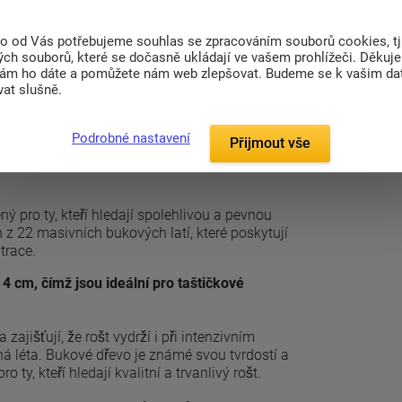
ých latí, které poskytují pevnou a stabilní
to od Vás potřebujeme souhlas se zpracováním souborů cookies, tj
ového vrstveného dřeva zajišťují dlouhou
ch souborů, které se dočasně ukládají ve vašem prohlížeči. Děkuj
nám ho dáte a pomůžete nám web zlepšovat. Budeme se k vašim d
anlivost, která vám poskytne klidný spánek.
at slušně.
ce, která zajišťuje dlouhodobou stabilitu a
Podrobné nastavení
Přijmout vše
ý pro ty, kteří hledají spolehlivou a pevnou
 z 22 masivních bukových latí, které poskytují
trace.
 4 cm, čímž jsou ideální pro taštičkové
ajišťují, že rošt vydrží i při intenzivním
há léta. Bukové dřevo je známé svou tvrdostí a
 ty, kteří hledají kvalitní a trvanlivý rošt.