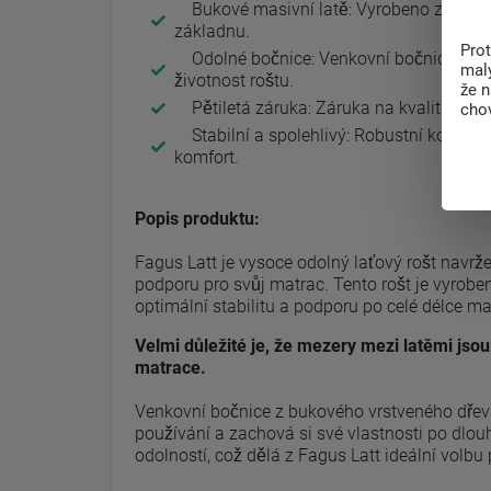
Bukové masivní latě: Vyrobeno z 22 bukov
základnu.
Pro
Odolné bočnice: Venkovní bočnice z buk
malý
životnost roštu.
že 
Pětiletá záruka: Záruka na kvalitu a trv
chov
Stabilní a spolehlivý: Robustní konstruk
komfort.
Popis produktu:
Fagus Latt je vysoce odolný laťový rošt navržen
podporu pro svůj matrac. Tento rošt je vyroben
optimální stabilitu a podporu po celé délce ma
Velmi důležité je, že mezery mezi latěmi jsou
matrace.
Venkovní bočnice z bukového vrstveného dřeva z
používání a zachová si své vlastnosti po dlou
odolností, což dělá z Fagus Latt ideální volbu pro