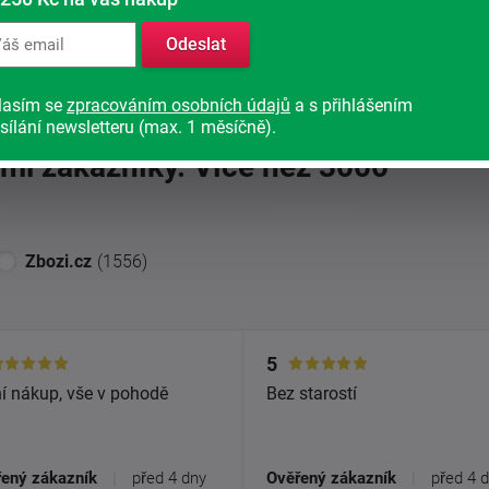
Odeslat
bchodu
(3940)
lasím se
zpracováním osobních údajů
a s přihlášením
sílání newsletteru (max. 1 měsíčně).
imi zákazníky. Více než 3000
Zbozi.cz
(1556)
5
í nákup, vše v pohodě
Bez starostí
ený zákazník
|
před 4 dny
Ověřený zákazník
|
před 4 