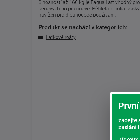
S nosností až 160 kg je Fagus Latt vhodný pro
pěnových po pružinové. Pětiletá záruka poskytuj
navržen pro dlouhodobé používání.
Produkt se nachází v kategoriích:
Laťkové rošty
První
zadejte 
zaslání 
Získejte