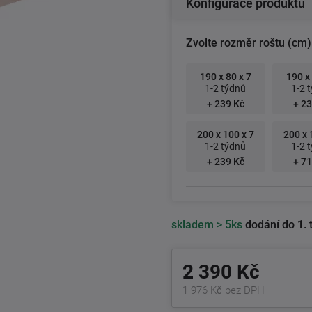
Konfigurace produktu
Zvolte rozměr roštu (cm)
190 x 80 x 7
190 x 
1-2 týdnů
1-2 
+ 239 Kč
+ 23
200 x 100 x 7
200 x 
1-2 týdnů
1-2 
+ 239 Kč
+ 71
skladem
> 5ks
dodání do 1. 
2 390 Kč
1 976 Kč bez DPH