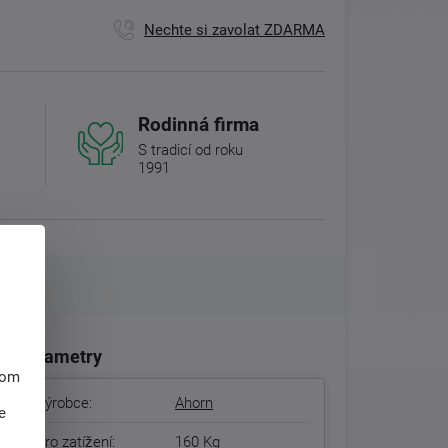
Nechte si zavolat ZDARMA
Rodinná firma
S tradicí od roku
1991
Parametry
hom
Výrobce:
Ahorn
e
Pro zatížení:
160 Kg