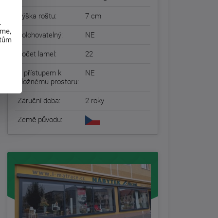
Výška roštu:
7 cm
.
eme,
Polohovatelný:
NE
atům
Počet lamel:
22
S přístupem k
NE
úložnému prostoru:
Záruční doba:
2 roky
Země původu: