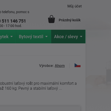
Můj účet
 telefonu, pomoc s
Prázdný košík
0
511 146 751
00 - 17:00 hod.
ytek
Bytový textil
Akce / slevy
Výrobce:
Ahorn
obustní laťový rošt pro maximální komfort a
160 kg: Pevný a stabilní laťový ...