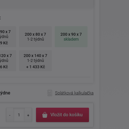
:
90 x 7
200 x 80 x 7
200 x 90 x 7
týdnů
1-2 týdnů
skladem
9 Kč
120 x 7
200 x 140 x 7
týdnů
1-2 týdnů
6 Kč
+ 1 433 Kč
týdne
Splátková kalkulačka
Vložit do košíku