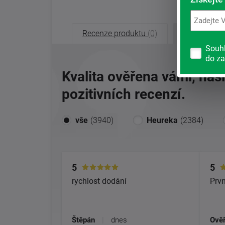
Recenze produktu
(0)
Recenze o
Souh
do za
Kvalita ověřena vámi, naš
pozitivních recenzí.
vše
(3940)
Heureka
(2384)
5
5
rychlost dodání
Prvn
Štěpán
|
dnes
Ověř