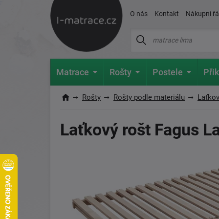
O nás
Kontakt
Nákupní ř
Matrace
Rošty
Postele
Přik
Rošty
Rošty podle materiálu
Laťkov
Laťkový rošt Fagus La