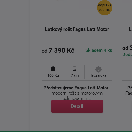
doprava
zdarma
Laťkový rošt Fagus Latt Motor
L
od
7 390 Kč
Skladem 4 ks
od
Dodá
5
160 Kg
7 cm
let záruka
Představujeme Fagus Latt Motor
-
Př
moderní rošt s motorovým
Fag
polohováním ...
Detail