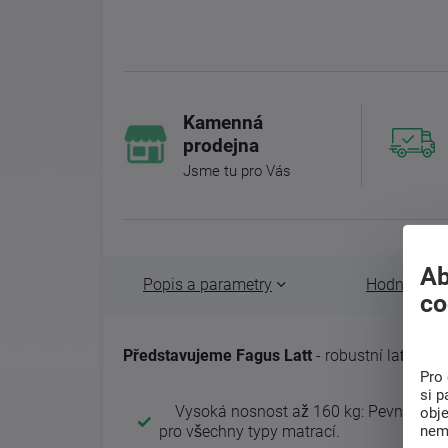
Kamenná
prodejna
Jsme tu pro Vás
Ab
Popis a parametry
Hodnocení 
co
Představujeme Fagus Latt
- robustní laťový 
Pro 
si p
Vysoká nosnost až 160 kg: Pevný a stabi
obj
nem
pro všechny typy matrací.