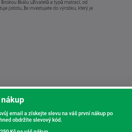
 širokou škálu uživatelů a typů matrací, od
e jistotu, že investujete do výrobku, který je
 nákup
svůj email a získejte slevu na váš první nákup po
ihned obdržíte slevový kód.
 250 Kč na váš nákup