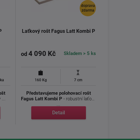
doprava
zdarma
P
Laťkový rošt Fagus Latt Kombi P
4 090 Kč
Skladem > 5 ks
od
uka
160 Kg
7 cm
ošt
Představujeme polohovací rošt
...
Fagus Latt Kombi P
- robustní laťový
...
Detail