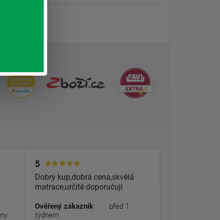
5
Dobrý kup,dobrá cena,skvělá
matrace,určitě doporučuji
Ověřený zákazník
|
před 1
dny
týdnem