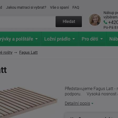
ád
Jakou matraci si vybrat?
Vše o spaní
FAQ
Nákup po
výběrem
Hledat
+42
Po-Pá 8:
rývky a polštáře
Ložní prádlo
Pro děti
Náb
é rošty
Fagus Latt
tt
Představujeme Fagus Latt - r
podporu. Vysoká nosnost až 
Detailní popis