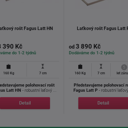
aťkový rošt Fagus Latt HN
Laťkový rošt Fagus Latt 
3 390 Kč
3 890 Kč
od
váme do 1-2 týdnů
Dodáváme do 1-2 týdnů
5
160 Kg
7 cm
160 Kg
7 cm
let zár
edstavujeme polohovací rošt
Představujeme polohovací r
us Latt HN
- robustní laťový ...
Fagus Latt P
- robustní laťový 
Detail
Detail