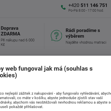
+420
511 146 751
Po-Pá 8:00 - 17:00 hod.
Doprava
Rádi poradíme s
ZDARMA
výběrem
Při nákupu nad 6 000
Najděte vhodnou matraci
Kč
y web fungoval jak má (souhlas s
(0)
Související zboží (4)
okies)
rošt pro maximální komfort a podporu.
co nejlepší zážitek z nakupování - aby fungovalo vyhledávání, abyc
amatovali, co máte v košíku, abyste jednoduše zjistili stav vaší
lní laťový rošt zajišťuje dostatečnou podporu
ednávky, abychom vás neobtěžovali nevhodnou reklamou a abyste s
useli pokaždé přihlašovat.