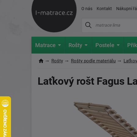
O nás
Kontakt
Nákupní ř
Matrace
Rošty
Postele
Přik
Rošty
Rošty podle materiálu
Laťkov
Laťkový rošt Fagus L