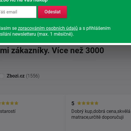
Odeslat
bchodu
(3939)
lasím se
zpracováním osobních údajů
a s přihlášením
sílání newsletteru (max. 1 měsíčně).
imi zákazníky. Více než 3000
Zbozi.cz
(1556)
5
starostí
Dobrý kup,dobrá cena,skvělá
matrace,určitě doporučuji