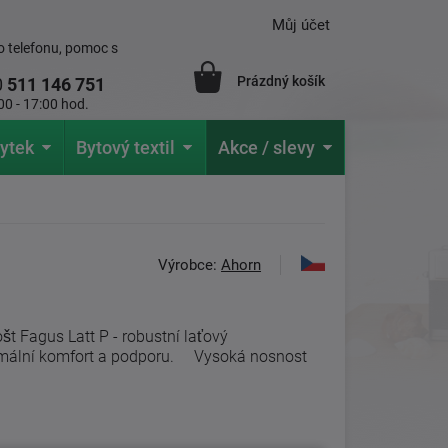
Můj účet
 telefonu, pomoc s
Prázdný košík
0
511 146 751
00 - 17:00 hod.
ytek
Bytový textil
Akce / slevy
Výrobce:
Ahorn
t Fagus Latt P - robustní laťový
imální komfort a podporu. Vysoká nosnost