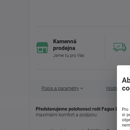
Kamenná
prodejna
Jsme tu pro Vás
Ab
co
Popis a parametry
Hodnocení 
Představujeme polohovací rošt Fagus Latt P
-
Pro 
si p
maximální komfort a podporu.
obj
nem