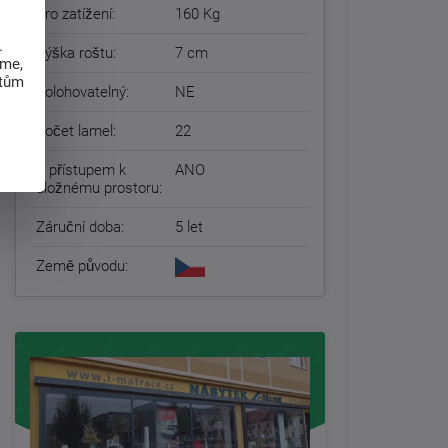
Pro zatížení:
160 Kg
.
Výška roštu:
7 cm
eme,
atům
Polohovatelný:
NE
Počet lamel:
22
S přístupem k
ANO
úložnému prostoru:
Záruční doba:
5 let
Země původu: