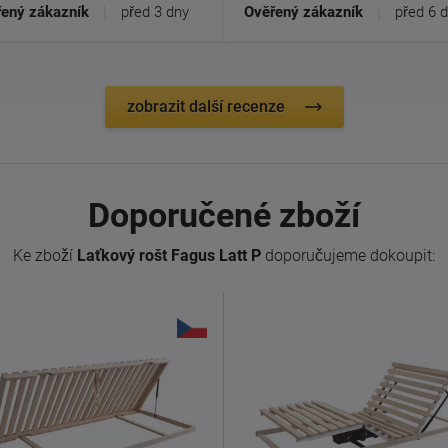
ený zákazník
|
před 3 dny
Ověřený zákazník
|
před 6 
zobrazit další recenze
Doporučené zboží
Ke zboží
Laťkový rošt Fagus Latt P
doporučujeme dokoupit: