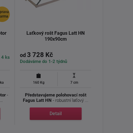
prava
darma
tor
Laťkový rošt Fagus Latt HN
190x90cm
3 728 Kč
od
 4 ks
Dodáváme do 1-2 týdnů
uka
160 Kg
7 cm
tor
-
Představujeme polohovací rošt
Fagus Latt HN
- robustní laťový ...
Detail