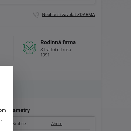
Nechte si zavolat ZDARMA
Rodinná firma
S tradicí od roku
1991
Parametry
hom
e
Výrobce:
Ahorn