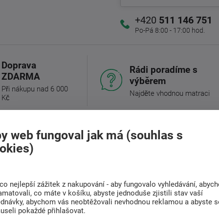
+420
511 146 751
Po-Pá 8:00 - 17:00 hod.
Doprava
Rádi poradíme s
ZDARMA
výběrem
Při nákupu nad 6 000
Najděte vhodnou matraci
Kč
y web fungoval jak má (souhlas s
okies)
(0)
Související zboží (4)
 robustní laťový polohovatelný rošt pro
co nejlepší zážitek z nakupování - aby fungovalo vyhledávání, abyc
amatovali, co máte v košíku, abyste jednoduše zjistili stav vaší
ednávky, abychom vás neobtěžovali nevhodnou reklamou a abyste s
useli pokaždé přihlašovat.