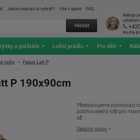
ád
Jakou matraci si vybrat?
Vše o spaní
FAQ
Nákup po
výběrem
Hledat
+42
Po-Pá 8:
rývky a polštáře
Ložní prádlo
Pro děti
Náb
é rošty
Fagus Latt P
att P 190x90cm
Představujeme polohovací roš
polohovatelný rošt pro max
až ...
Detailní popis