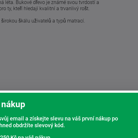
há léta. Bukové dřevo je známé svou tvrdostí a
 ty, kteří hledají kvalitní a trvanlivý rošt.
 širokou škálu uživatelů a typů matrací.
 nákup
svůj email a získejte slevu na váš první nákup po
ihned obdržíte slevový kód.
 250 Kč na váš nákup