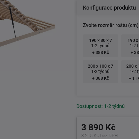
Konfigurace produktu
Zvolte rozměr roštu (cm)
190 x 80 x 7
190 x 
1-2 týdnů
1-2 
+ 388 Kč
+ 38
200 x 100 x 7
200 x 
1-2 týdnů
1-2 
+ 388 Kč
+ 1 1
Dostupnost:
1-2 týdnů
3 890 Kč
3 215 Kč bez DPH