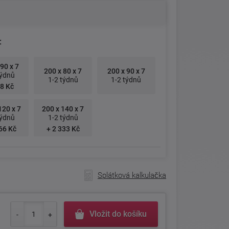
:
90 x 7
200 x 80 x 7
200 x 90 x 7
týdnů
1-2 týdnů
1-2 týdnů
8 Kč
120 x 7
200 x 140 x 7
týdnů
1-2 týdnů
66 Kč
+ 2 333 Kč
Splátková kalkulačka
Vložit do košíku