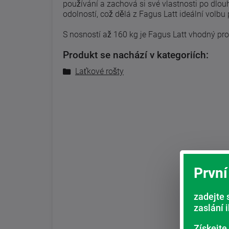
používání a zachová si své vlastnosti po dlou
odolností, což dělá z Fagus Latt ideální volbu pro
S nosností až 160 kg je Fagus Latt vhodný pro
Produkt se nachází v kategoriích:
Laťkové rošty
První
zadejte 
zaslání 
Získejte