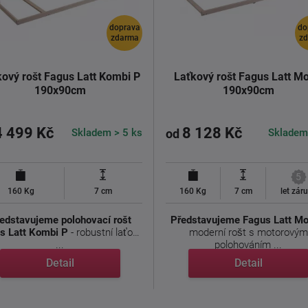
doprava
do
zdarma
z
kový rošt Fagus Latt Kombi P
Laťkový rošt Fagus Latt Mo
190x90cm
190x90cm
4 499 Kč
8 128 Kč
Skladem > 5 ks
Skladem
od
5
160 Kg
7 cm
160 Kg
7 cm
let zár
edstavujeme polohovací rošt
Představujeme Fagus Latt Mo
s Latt Kombi P
- robustní laťový
moderní rošt s motorovým
...
polohováním ...
Detail
Detail