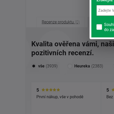
Recenze produktu
(0)
Recenze o
Souh
do za
Kvalita ověřena vámi, naš
pozitivních recenzí.
vše
(3939)
Heureka
(2383)
5
5
První nákup, vše v pohodě
Bez 