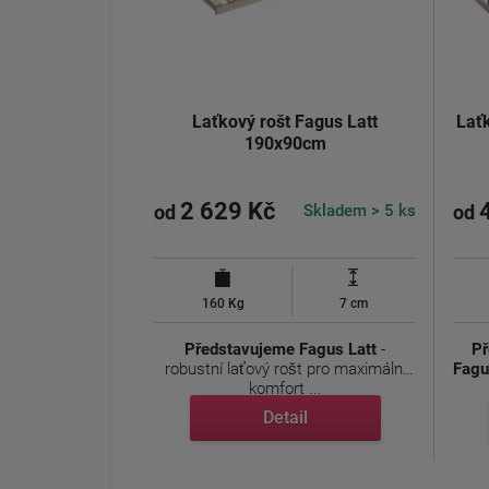
Laťkový rošt Fagus Latt
Lať
190x90cm
2 629 Kč
Skladem > 5 ks
od
od
160 Kg
7 cm
Představujeme Fagus Latt
-
Př
robustní laťový rošt pro maximální
Fagu
komfort ...
Detail