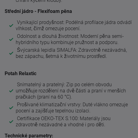
chrání kyčelní klouby.
Střední jádro - Flexifoam pěna
Vynikající prodyšnost: Podélná profilace jádra odvádí
vlhkost, čímž omezuje pocení.
Odolnost a dlouhá životnost: Moderní pěna semi-
hybridního typu kombinuje pružnost a podporu.
Švýcarská lepidla SIMALFA: Zdravotně nezávadná,
bez zápachu, šetrná k životnímu prostředí.
Potah Relaxtic
Snímatelný a pratelný: Zip po celém obvodu
umožňuje rozdělení na dvě části a praní v menších
pračkách (praní na 60 °C).
Prošívané klimatizační vrstvy: Duté vlákno omezuje
pocení a zajišťuje tepelnou izolaci.
Certifikace OEKO-TEX S.100: Materiály jsou
zdravotně nezávadné a vhodné i pro děti.
Technické parametry: