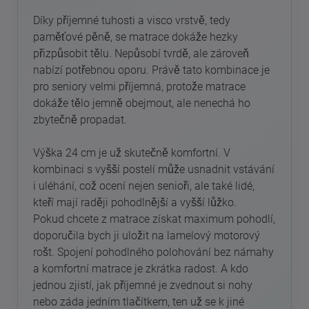
Díky příjemné tuhosti a visco vrstvě, tedy
paměťové pěně, se matrace dokáže hezky
přizpůsobit tělu. Nepůsobí tvrdě, ale zároveň
nabízí potřebnou oporu. Právě tato kombinace je
pro seniory velmi příjemná, protože matrace
dokáže tělo jemně obejmout, ale nenechá ho
zbytečně propadat.
Výška 24 cm je už skutečně komfortní. V
kombinaci s vyšší postelí může usnadnit vstávání
i uléhání, což ocení nejen senioři, ale také lidé,
kteří mají raději pohodlnější a vyšší lůžko.
Pokud chcete z matrace získat maximum pohodlí,
doporučila bych ji uložit na lamelový motorový
rošt. Spojení pohodlného polohování bez námahy
a komfortní matrace je zkrátka radost. A kdo
jednou zjistí, jak příjemné je zvednout si nohy
nebo záda jedním tlačítkem, ten už se k jiné