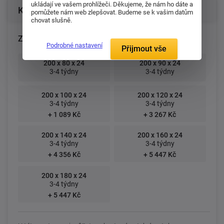
ukládají ve vašem prohlížeči. Děkujeme, že nám ho dáte a
Konfigurace produktu
pomůžete nám web zlepšovat. Budeme se k vašim datům
chovat slušně.
Zvolte rozměr matrace (cm):
Podrobné nastavení
Přijmout vše
200 x 80 x 24
200 x 90 x 24
3-4 týdny
3-4 týdny
200 x 100 x 24
200 x 120 x 24
3-4 týdny
3-4 týdny
+ 1 089 Kč
+ 3 267 Kč
200 x 140 x 24
200 x 160 x 24
3-4 týdny
3-4 týdny
+ 4 356 Kč
+ 5 447 Kč
200 x 180 x 24
3-4 týdny
+ 5 447 Kč