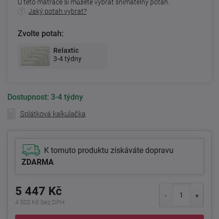
U této matrace si můžete vybrat snímatelný potah.
Jaký potah vybrat?
Zvolte potah:
Relaxtic
3-4 týdny
Dostupnost:
3-4 týdny
Splátková kalkulačka
K tomuto produktu získáváte dopravu
ZDARMA
5 447 Kč
4 502 Kč bez DPH