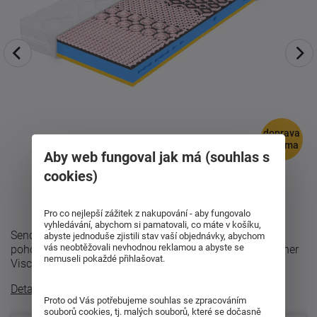
doprava
zdarma
Aby web fungoval jak má (souhlas s
cookies)
Pro co nejlepší zážitek z nakupování - aby fungovalo
vyhledávání, abychom si pamatovali, co máte v košíku,
Sendvičová matrace Partner Visco RainbowDokonalé
abyste jednoduše zjistili stav vaší objednávky, abychom
vás neobtěžovali nevhodnou reklamou a abyste se
pohodlí a individuální přizpůsobení - to je matrace Partner
nemuseli pokaždé přihlašovat.
Visco Rainbow, která nabízí dva ...
Detailní popis
Proto od Vás potřebujeme souhlas se zpracováním
souborů cookies, tj. malých souborů, které se dočasně