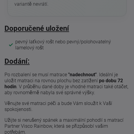
variantě nevrátí.
Doporučené uložení
pevný laťkový rošt nebo pevný/polohovatelný
lamelový rošt
Dodání:
Po rozbalení se musí matrace
"nadechnout"
. Ideální je
uložit matraci na rovnou plochu bez zatížení
po dobu 72
hodin
. V průběhu dané doby je vhodné matraci také otáčet,
aby rovnoměrně nabyla své správné výšky.
Věnujte své matraci péči a bude Vám sloužit k Vaší
spokojenosti.
Užijte si nerušený spánek a maximální pohodlí s matrací
Partner Visco Rainbow, která se přizpůsobí vašim
potřebám.