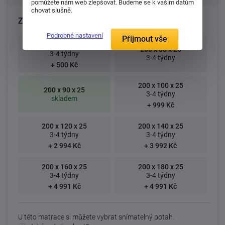
pomůžete nám web zlepšovat. Budeme se k vašim datům
chovat slušně.
Zvolte rozměr matrace (cm):
Podrobné nastavení
Přijmout vše
195 x 85 x 25
200 x 80 x 25
3-4 týdny
3-4 týdny
+ 500 Kč
200 x 100 x 25
200 x 90 x 25
3-4 týdny
skladem
+ 999 Kč
200 x 120 x 25
200 x 140 x 25
3-4 týdny
3-4 týdny
+ 2 994 Kč
+ 3 992 Kč
200 x 160 x 25
200 x 180 x 25
3-4 týdny
3-4 týdny
+ 4 991 Kč
+ 4 991 Kč
U této matrace si můžete vybrat snímatelný potah.