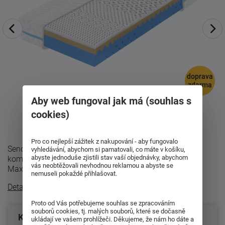
doprava
zdarma
Aby web fungoval jak má (souhlas s
cookies)
Pro co nejlepší zážitek z nakupování - aby fungovalo
Sendvičová matrace Partner Max - Pro spánek bez
vyhledávání, abychom si pamatovali, co máte v košíku,
abyste jednoduše zjistili stav vaší objednávky, abychom
kompromisůZažijte dokonalé pohodlí s matrací Partner
vás neobtěžovali nevhodnou reklamou a abyste se
Max, která kombinuje pohodlí, vzdušnost ...
nemuseli pokaždé přihlašovat.
Detailní popis
Proto od Vás potřebujeme souhlas se zpracováním
souborů cookies, tj. malých souborů, které se dočasně
Konfigurace produktu
ukládají ve vašem prohlížeči. Děkujeme, že nám ho dáte a