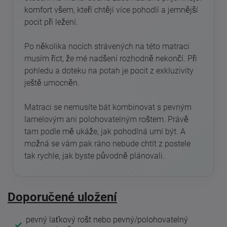
komfort všem, kteří chtějí více pohodlí a jemnější
pocit při ležení.
Po několika nocích strávených na této matraci
musím říct, že mé nadšení rozhodně nekončí. Při
pohledu a doteku na potah je pocit z exkluzivity
ještě umocněn.
Matraci se nemusíte bát kombinovat s pevným
lamelovým ani polohovatelným roštem. Právě
tam podle mě ukáže, jak pohodlná umí být. A
možná se vám pak ráno nebude chtít z postele
tak rychle, jak byste původně plánovali.
Doporučené uložení
pevný laťkový rošt nebo pevný/polohovatelný