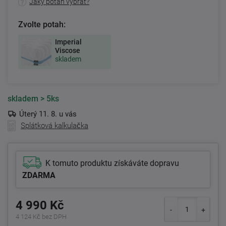
Jaký potah vybrat?
Zvolte potah:
Imperial
Viscose
skladem
skladem
> 5ks
Úterý 11. 8. u vás
Splátková kalkulačka
K tomuto produktu získáváte dopravu
ZDARMA
4 990 Kč
4 124 Kč bez DPH