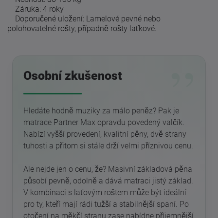
Záruka: 4 roky
Doporučené uložení: Lamelové pevné nebo
polohovatelné rošty, případně rošty laťkové.
Osobní zkušenost
Hledáte hodně muziky za málo peněz? Pak je
matrace Partner Max opravdu povedený valčík.
Nabízí vyšší provedení, kvalitní pěny, dvě strany
tuhosti a přitom si stále drží velmi příznivou cenu.
Ale nejde jen o cenu, že? Masivní základová pěna
působí pevně, odolně a dává matraci jistý základ.
V kombinaci s laťovým roštem může být ideální
pro ty, kteří mají rádi tužší a stabilnější spaní. Po
otočení na měkčí stranu zase nabídne příjemnější