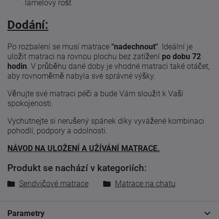
lamelový rošt
Dodání:
Po rozbalení se musí matrace
"nadechnout"
. Ideální je
uložit matraci na rovnou plochu bez zatížení
po dobu 72
hodin
. V průběhu dané doby je vhodné matraci také otáčet,
aby rovnoměrně nabyla své správné výšky.
Věnujte své matraci péči a bude Vám sloužit k Vaší
spokojenosti.
Vychutnejte si nerušený spánek díky vyvážené kombinaci
pohodlí, podpory a odolnosti.
NÁVOD NA ULOŽENÍ A UŽÍVÁNÍ MATRACE.
Produkt se nachází v kategoriích:
Sendvičové matrace
Matrace na chatu
Parametry