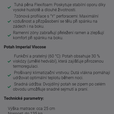
Tuhá pěna Flexifoam: Poskytuje stabilní oporu díky
vysoké hustotě a dlouhé životnosti.
7zónová profilace s "Y" perforacemi: Maximální
vzdušnost a přizpůsobení se tělu při spánku na
zádech i na boku.
Ramenní zóny zabraňují přeležení ramen a zlepšují
komfort při spánku na boku.
Potah Imperial Viscose
Funkční a pratelný (60 °C): Potah obsahuje 30 %
viskózy (umělé hedvábí), která zajišťuje přirozenou
termoregulaci.
Prošívaný klimatizační vrstvou: Dutá vlákna pomáhají
udržovat optimální teplotu během noci.
Snadná údržba: Dvojdílný potah se zipem po celém
obvodu umožňuje snadné sejmutí a praní.
Technické parametry:
Výška matrace: cca 25 cm
Nosnost: do 135 kg