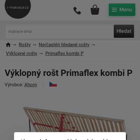
Můj účet
Hledat
Rošty
Nejčastěji hledané rošty
Výklopné rošty
Primaflex kombi P
Výklopný rošt Primaflex kombi P
Výrobce:
Ahorn