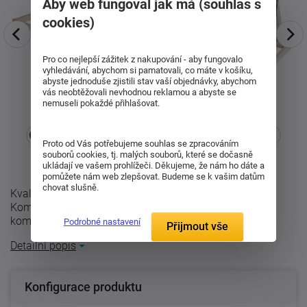
Aby web fungoval jak má (souhlas s
cookies)
Pro co nejlepší zážitek z nakupování - aby fungovalo
vyhledávání, abychom si pamatovali, co máte v košíku,
abyste jednoduše zjistili stav vaší objednávky, abychom
vás neobtěžovali nevhodnou reklamou a abyste se
nemuseli pokaždé přihlašovat.
Proto od Vás potřebujeme souhlas se zpracováním
souborů cookies, tj. malých souborů, které se dočasně
ukládají ve vašem prohlížeči. Děkujeme, že nám ho dáte a
pomůžete nám web zlepšovat. Budeme se k vašim datům
chovat slušně.
Kvalitní lamelový rošt za dobrou cenu ? to je Primaflex
Kombi P. Rošt je vhodný jak pro běžné spaní, tak i pro
komfortnější přespávání na ...
Podrobné nastavení
Přijmout vše
Detailní popis
Konfigurace produktu