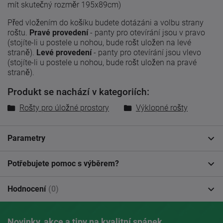
mít skutečný rozměr 195x89cm)
Před vložením do košíku budete dotázáni a volbu strany
roštu.
Pravé provedení
- panty pro otevírání jsou v pravo
(stojíte-li u postele u nohou, bude rošt uložen na levé
straně).
Levé provedení
- panty pro otevírání jsou vlevo
(stojíte-li u postele u nohou, bude rošt uložen na pravé
straně).
Produkt se nachází v kategoriích:
Rošty pro úložné prostory
Výklopné rošty
Parametry
Potřebujete pomoc s výběrem?
Hodnocení
(0)
Novinky, akce a tipy na kvalitní spánek