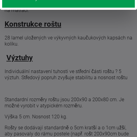
3 anatomické zóny
podporují správné rozložení váhy těla
na matraci.
Konstrukce roštu
28 lamel uložených ve výkyvných kaučukových kapsách na
kolíku.
Výztuhy
Individuální nastavení tuhosti ve střední části roštu ? 5
výztuh. Středový popruh zvyšuje stabilitu a nosnost roštu
Standardní rozměry roštu jsou 200x90 a 200x80 cm. Je
možné vyrobit v atypickém rozměru.
Výška 5 cm. Nosnost 120 kg.
Rošty se dodávají standardně o 5cm kratší a o 1cm užší,
aby pasovaly do rámu postele (např. rošt 200x90cm bude