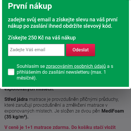
Rodinná firma
První nákup
S tradicí od roku 1991
zadejte svůj email a získejte slevu na váš první
nákup po zaslání ihned obdržíte slevový kód.
Popis produktu
Získejte 250 Kč na váš nákup
Kvalitní matrace Ronda 1+1 zdarma,
jejíž oranžovou
Odeslat
nosnou vrstvu tvoří líná bio pěna o objemové hmotnosti 45
kg/m³ tvarovaná do
masážních nopů.
Bio pěna obsahuje
sójový extrakt, který má příznivý vliv na lidský organizmus.
Souhlasím se
zpracováním osobních údajů
a s
Střed jádra je složen ze dvou elastických pěn odlišných
přihlášením do zasílání newsletteru (max. 1
objemových hmotností a je provzdušněn
měsíčně).
příčnými průduchy, které zaručují
změkčení matrace v
exponovaných místech.
Střed jádra
matrace je provzdušněn příčnými průduchy,
které zaručují provzdušnění a změkčení matrace v
exponovaných místech. Je složen ze dvou pěn
MediFoam
(35 kg/m³).
V ceně je 1+1 matrace zdarma. Do košíku stačí vložit