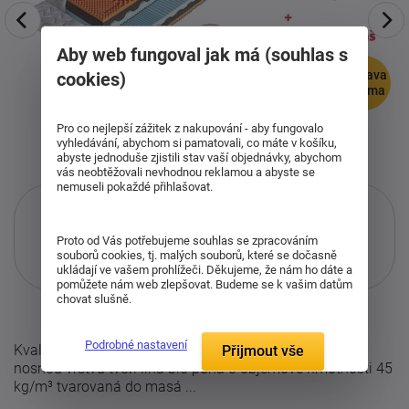
Aby web fungoval jak má (souhlas s
doprava
cookies)
zdarma
Pro co nejlepší zážitek z nakupování - aby fungovalo
vyhledávání, abychom si pamatovali, co máte v košíku,
abyste jednoduše zjistili stav vaší objednávky, abychom
vás neobtěžovali nevhodnou reklamou a abyste se
nemuseli pokaždé přihlašovat.
Proto od Vás potřebujeme souhlas se zpracováním
souborů cookies, tj. malých souborů, které se dočasně
Pouze při nákupu přes i-matrace.cz
ukládají ve vašem prohlížeči. Děkujeme, že nám ho dáte a
Více informací
o službě.
pomůžete nám web zlepšovat. Budeme se k vašim datům
chovat slušně.
Podrobné nastavení
Kvalitní matrace Ronda 1+1 zdarma, jejíž oranžovou
Přijmout vše
nosnou vrstvu tvoří líná bio pěna o objemové hmotnosti 45
kg/m³ tvarovaná do masá ...