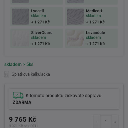
Lyocell
Medicott
skladem
skladem
+ 1 271 Kč
+ 1 271 Kč
SilverGuard
Levandule
skladem
skladem
+ 1 271 Kč
+ 1 271 Kč
skladem
> 5ks
Splátková kalkulačka
K tomuto produktu získáváte dopravu
ZDARMA
9 765 Kč
8 071 Kč bez DPH