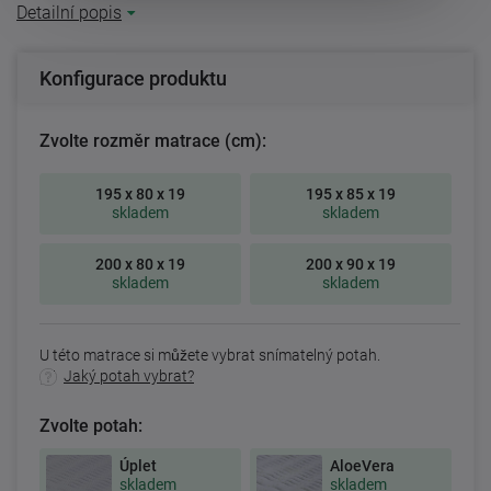
Detailní popis
Konfigurace produktu
Zvolte rozměr matrace (cm):
195 x 80 x 19
195 x 85 x 19
skladem
skladem
200 x 80 x 19
200 x 90 x 19
skladem
skladem
U této matrace si můžete vybrat snímatelný potah.
Jaký potah vybrat?
Zvolte potah:
Úplet
AloeVera
skladem
skladem