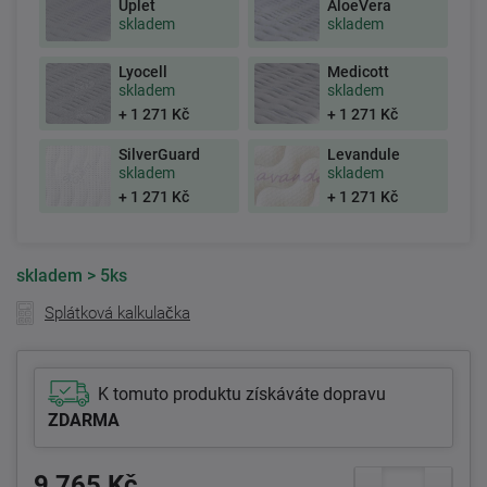
Úplet
AloeVera
skladem
skladem
Lyocell
Medicott
skladem
skladem
+ 1 271 Kč
+ 1 271 Kč
SilverGuard
Levandule
skladem
skladem
+ 1 271 Kč
+ 1 271 Kč
skladem
> 5ks
Splátková kalkulačka
K tomuto produktu získáváte dopravu
ZDARMA
9 765 Kč