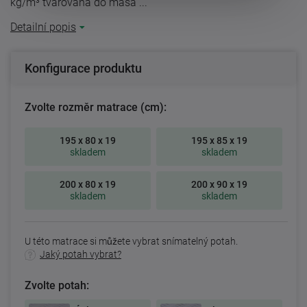
kg/m³ tvarovaná do masá ...
Detailní popis
Konfigurace produktu
Zvolte rozměr matrace (cm):
195 x 80 x 19
195 x 85 x 19
skladem
skladem
200 x 80 x 19
200 x 90 x 19
skladem
skladem
U této matrace si můžete vybrat snímatelný potah.
Jaký potah vybrat?
Zvolte potah: