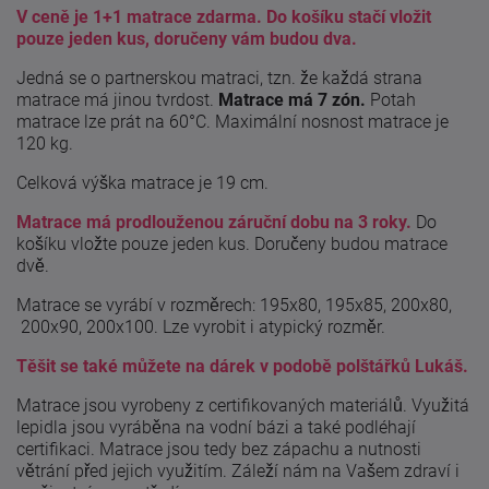
V ceně je 1+1 matrace zdarma. Do košíku stačí vložit
pouze jeden kus, doručeny vám budou dva.
Jedná se o partnerskou matraci, tzn. že každá strana
matrace má jinou tvrdost.
Matrace má 7 zón.
Potah
matrace lze prát na 60°C. Maximální nosnost matrace je
120 kg.
Celková výška matrace je 19 cm.
Matrace má prodlouženou záruční dobu na 3 roky.
Do
košíku vložte pouze jeden kus. Doručeny budou matrace
dvě.
Matrace se vyrábí v rozměrech: 195x80, 195x85, 200x80,
200x90, 200x100. Lze vyrobit i atypický rozměr.
Těšit se také můžete na dárek v podobě polštářků Lukáš.
Matrace jsou vyrobeny z certifikovaných materiálů. Využitá
lepidla jsou vyráběna na vodní bázi a také podléhají
certifikaci. Matrace jsou tedy bez zápachu a nutnosti
větrání před jejich využitím. Záleží nám na Vašem zdraví i