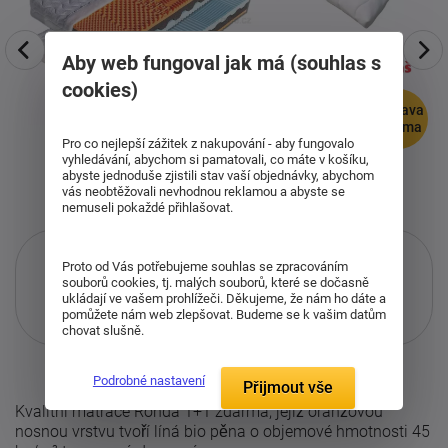
Aby web fungoval jak má (souhlas s
cookies)
doprava
zdarma
Pro co nejlepší zážitek z nakupování - aby fungovalo
vyhledávání, abychom si pamatovali, co máte v košíku,
abyste jednoduše zjistili stav vaší objednávky, abychom
vás neobtěžovali nevhodnou reklamou a abyste se
nemuseli pokaždé přihlašovat.
Proto od Vás potřebujeme souhlas se zpracováním
souborů cookies, tj. malých souborů, které se dočasně
ukládají ve vašem prohlížeči. Děkujeme, že nám ho dáte a
Pouze při nákupu přes i-matrace.cz
pomůžete nám web zlepšovat. Budeme se k vašim datům
chovat slušně.
Více informací
o službě.
Podrobné nastavení
Přijmout vše
Kvalitní matrace Ronda 1+1 zdarma, jejíž oranžovou
nosnou vrstvu tvoří líná bio pěna o objemové hmotnosti 45