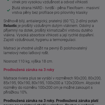
vlnek pro vysokou vzdušnost a odvod vlhkosti
žlutá strana HARD - tvrdší - pěna Flexifoam - masivní
vrstva pěny bez profilace pro pilovníky klasiky
Sněhově bílý, antialergický, pratelný (60 °C), 2-dílný potah
Relaxtic
je prošitý vzdušným dutým vláknem. Odolný a
příjemný na dotek, prošitý klimatizační vrstvou dutého
vlákna. Vysoká absorbce vlhkosti a její rychlé dopaření.
Zajistí vzdušnoust, hygienu a termoregulaci.
Matraci je vhodné uložit na pevný či polohovatelný
lamelový nebo laťkový rošt.
Nosnost 110 kg, výška 18 cm.
Prodloužená záruka na 3 roky
Matrace riviera plus se vyrábí v rozměrech 90x200, 80x200,
85x195, 90x190, 80x195, 100x200 a 120x200cm. Atypické
rozměry do rozměru 100x200 cm je možné zakoupit s
přirážkou 10%.
Prodloužená záruka na 3 roky. Prodloužená záruka platí