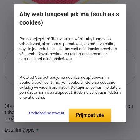
Aby web fungoval jak má (souhlas s
cookies)
Pro co nejlepší zážitek z nakupování - aby fungovalo
vyhledávání, abychom si pamatovali, co máte v košíku,
abyste jednoduše zjistili stav vaší objednávky, abychom
vás neobtěžovali nevhodnou reklamou a abyste se
nemuseli pokaždé přihlašovat.
Pouze při nákupu přes i-matrace.cz
Proto od Vás potřebujeme souhlas se zpracováním
Více informací
o službě.
souborů cookies, tj. malých souborů, které se dočasně
ukládají ve vašem prohlížeči. Děkujeme, že nám ho dáte a
pomůžete nám web zlepšovat. Budeme se k vašim datům
chovat slušně.
Oboustranná (partnerská) matrace Riviéra plus s rozdílnou
tuhostí a profilací stran. Tato matarce je vyrobena z
Podrobné nastavení
Přijmout vše
pružných a houževnatých pěn ...
Detailní popis