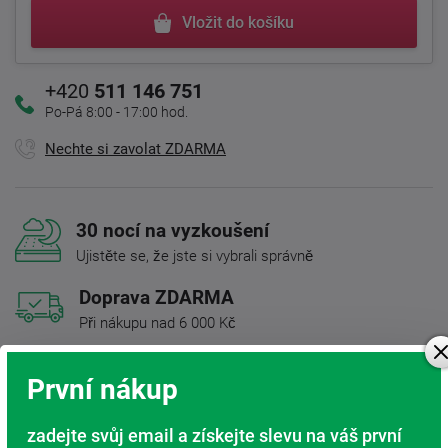
Vložit do košíku
+420
511 146 751
Po-Pá 8:00 - 17:00 hod.
Nechte si zavolat ZDARMA
30 nocí na vyzkoušení
Ujistěte se, že jste si vybrali správně
Doprava ZDARMA
Při nákupu nad 6 000 Kč
Rádi poradíme s výběrem
První nákup
Najděte vhodnou matraci
Rodinná firma
zadejte svůj email a získejte slevu na váš první