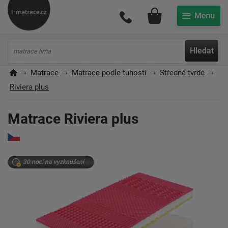
Můj účet
Hledat
Matrace
Matrace podle tuhosti
Středně tvrdé
Riviera plus
Matrace Riviera plus
30 nocí na vyzkoušení