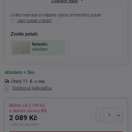
Zobrazit další
U této matrace si můžete vybrat snímatelný potah.
Jaký potah vybrat?
Zvolte potah:
Relaxtic
skladem
skladem
> 5ks
Úterý 11. 8. u vás
Splátková kalkulačka
Běžně od
2 199 Kč
s dnešní slevou
5%
2 089 Kč
1 866 Kč bez DPH