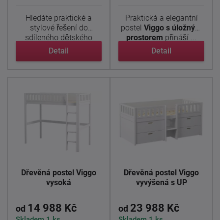
Hledáte praktické a
Praktická a elegantní
stylové řešení do
postel
Viggo
s úložným
sdíleného dětského
prostorem
přináší ...
pokoje? ...
Detail
Detail
Dřevěná postel Viggo
Dřevěná postel Viggo
vysoká
vyvýšená s UP
14 988 Kč
23 988 Kč
od
od
Skladem 1 ks
Skladem 1 ks