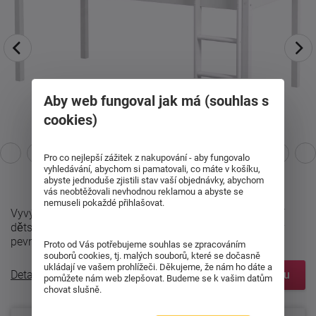
Aby web fungoval jak má (souhlas s
cookies)
Pro co nejlepší zážitek z nakupování - aby fungovalo
vyhledávání, abychom si pamatovali, co máte v košíku,
abyste jednoduše zjistili stav vaší objednávky, abychom
vás neobtěžovali nevhodnou reklamou a abyste se
nemuseli pokaždé přihlašovat.
Vyvýšená postel Viggo přináší moderní a funkční řešení
dětského spaní v oblíbeném skandinávském stylu. Díky
pevné konstrukci z masivu ...
Proto od Vás potřebujeme souhlas se zpracováním
souborů cookies, tj. malých souborů, které se dočasně
ukládají ve vašem prohlížeči. Děkujeme, že nám ho dáte a
Detailní popis
Zobrazit prvky systému
pomůžete nám web zlepšovat. Budeme se k vašim datům
chovat slušně.