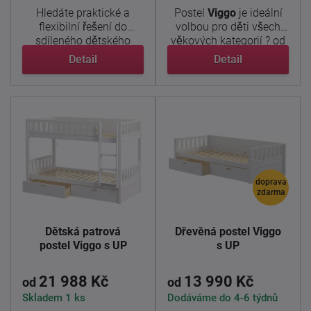
Hledáte praktické a
Postel
Viggo
je ideální
flexibilní řešení do
volbou pro děti všech
sdíleného dětského
věkových kategorií ? od
pokoje? ...
...
Detail
Detail
doprava
zdarma
Dětská patrová
Dřevěná postel Viggo
postel Viggo s UP
s UP
21 988 Kč
13 990 Kč
od
od
Skladem 1 ks
Dodáváme do 4-6 týdnů