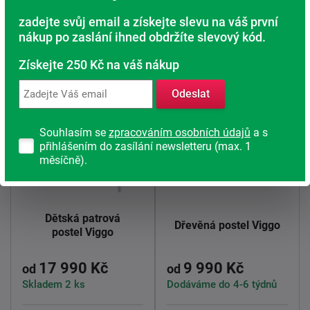
vzhled, který roste spolu s vaším dítětem.
zadejte svůj email a získejte slevu na váš první
Viggo ? stylové, bezpečné a hravé spaní pro vaše děti.
nákup po zaslání ihned obdržíte slevový kód.
Prvky systému Viggo vyvýšená
Získejte 250 Kč na váš nákup
Odeslat
Souhlasím se
zpracováním osobních údajů
a s
přihlášením do zasílání newsletteru (max. 1
měsíčně).
Dětská patrová
Dřevěná postel Viggo
postel Viggo
17 990 Kč
9 990 Kč
od
od
Skladem 2 ks
Dodáváme do 4-6 týdnů