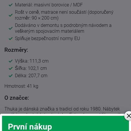
Materiál: masivní borovice / MDF
Rošt v ceně, matrace není součástí (doporučený
rozměr: 90 × 200 cm)
Dodáváno v demontu s podrobným návodem a
veškerým spojovacím materiálem
Splňuje bezpečnostní normy EU
Rozměry:
Výška: 111,3 cm
Šířka: 102,1 cm
Délka: 207,7 cm
Hmotnost: 41 kg
O značce:
Thuka je dánská značka s tradicí od roku 1980. Nábytek
vyrábí ve vlastních továrnách v Estonsku z certifikovaného
dřeva a s použitím ekologických laků bez škodlivých látek.
První nákup
Produkty THUKA spojují kvalitu, bezpečnost a nadčasový