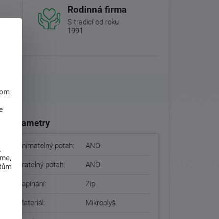
Rodinná firma
S tradicí od roku
1991
hom
e
Parametry
Snímatelný potah:
ANO
.
eme,
Pratelný potah:
ANO
atům
Zapínání:
Zip
Materiál:
Mikroplyš