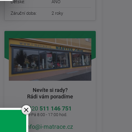
Dětské:
ANO
Záruční doba:
2 roky
Nevíte si rady?
Rádi vám poradíme
+420
511 146 751
Po-Pá 8:00 - 17:00 hod.
info@i-matrace.cz