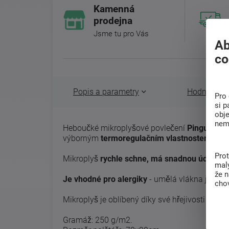
Kamenná
prodejna
Jsme tu pro Vás
Ab
co
Popis a parametry
Hodnocení 
Pro 
si p
obj
nem
Heboučké mikroplyšové povlečení
Pinguin
je 
výborným
termoregulačním vlastnostem
Pro
Mikroplyš
rychle schne, má snadnou údržbu a
malý
že 
Je vhodné pro alergiky
- umělá vlákna jsou 
chov
Mikroplyš je oblíbený díky své hřejivosti pro c
Gramáž: 250 g/m2.