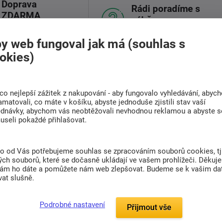
Doprava
Rádi poradíme s
ZDARMA
výběrem
Při nákupu nad 6 000
Najděte vhodnou matraci
Kč
y web fungoval jak má (souhlas s
okies)
(0)
co nejlepší zážitek z nakupování - aby fungovalo vyhledávání, abyc
amatovali, co máte v košíku, abyste jednoduše zjistili stav vaší
ednávky, abychom vás neobtěžovali nevhodnou reklamou a abyste s
useli pokaždé přihlašovat.
ideální volbou pro chladné dny díky svým
to od Vás potřebujeme souhlas se zpracováním souborů cookies, tj
 je stálobarevný.
Nepouští vlákna, nežmolkuje.
ch souborů, které se dočasně ukládají ve vašem prohlížeči. Děkuj
nám ho dáte a pomůžete nám web zlepšovat. Budeme se k vašim d
prostředím nevhodným pro mikroorganismy.
at slušně.
hladnější období.
Podrobné nastavení
Přijmout vše