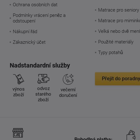
Ochrana osobních dat
Matrace pro seniory
Podmínky vrácení peněz a
Matrace pro mimink
odstoupení
Velká nebo dvě men
Nákupní řád
Použité materiály
Zákaznický účet
Typy potahů
Nadstandardní služby
Přejít do poradn
odvoz
výnos
večerní
starého
zboží
doručení
zboží
Pohodlná platba: