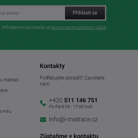
Přihlásit se
Přihlášením souhlasíte se
zpracovaním osobních údajů
Kontakty
Potřebujete poradit? Zavolejte
u matrací
nám
race
+420
511 146 751
Po-Pá 8:00 - 17:00 hod.
a míru
info@i-matrace.cz
Zůstaňme v kontaktu