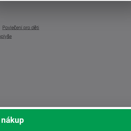
Povlečení pro děti
oplyše
 nákup