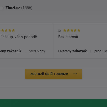
Zbozi.cz
(1556)
5
í nákup, vše v pohodě
Bez starostí
ený zákazník
|
před 5 dny
Ověřený zákazník
|
před 5 
zobrazit další recenze