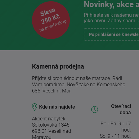
Novinky, akce a
Sleva
Přihlaste se k našemu ne
250 Kč
jako první. Žádný spam. 
na první nákup
Po přihlášení se k newsl
Kamenná prodejna
Přijďte si prohlédnout naše matrace. Rádi
Vám poradíme. Nově také na Komenského
686, Veselí n. Mor.
Otevírací
Kde nás najdete
doba
Akcent nábytek
Po - Pá: 9 - 17
Sokolovská 1345
hod.
698 01 Veselí nad
So: 9 - 11 hod.
Moravou