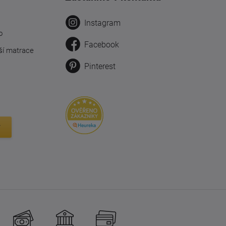
Instagram
o
Facebook
ší matrace
Pinterest
y