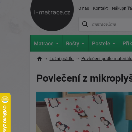
O nás
Kontakt
Nákupní ř
Matrace
Rošty
Postele
Přik
Ložní prádlo
Povlečení podle materiál
Povlečení z mikroply