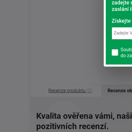
zadejte 
zaslání 
Získejte
Souh
do za
Recenze produktu
(0)
Recenze o
Kvalita ověřena vámi, naš
pozitivních recenzí.