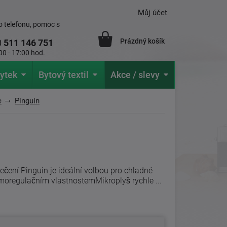
Můj účet
 telefonu, pomoc s
Prázdný košík
0
511 146 751
00 - 17:00 hod.
ytek
Bytový textil
Akce / slevy
e
Pinguin
čení Pinguin je ideální volbou pro chladné
oregulačním vlastnostemMikroplyš rychle ...