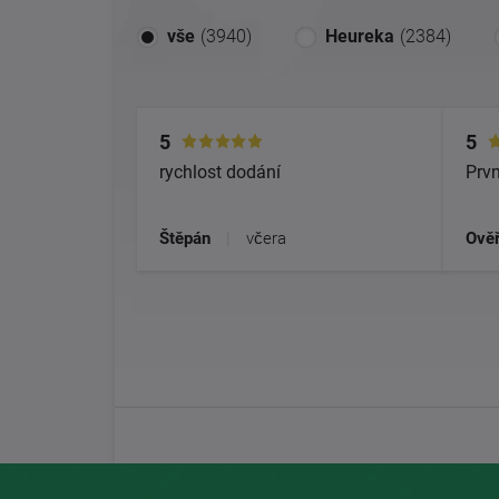
vše
(3940)
Heureka
(2384)
5
5
rychlost dodání
Prvn
Štěpán
|
včera
Ověř