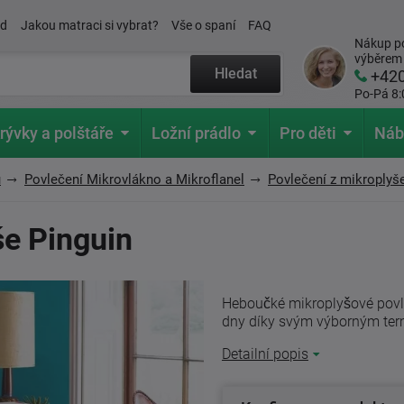
ád
Jakou matraci si vybrat?
Vše o spaní
FAQ
Nákup po
výběrem
Hledat
+42
Po-Pá 8:
rývky a polštáře
Ložní prádlo
Pro děti
Náb
u
Povlečení Mikrovlákno a Mikroflanel
Povlečení z mikroplyš
še Pinguin
Heboučké mikroplyšové povle
dny díky svým výborným term
Detailní popis