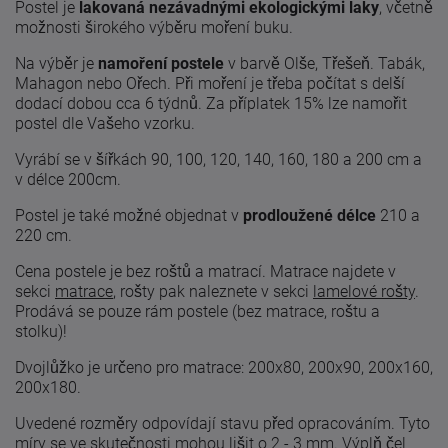
Postel je
lakovaná nezávadnými ekologickými laky
, včetně
možnosti širokého výběru moření buku.
Na výběr je
namoření postele
v barvě Olše, Třešeň. Tabák,
Mahagon nebo Ořech. Při moření je třeba počítat s delší
dodací dobou cca 6 týdnů. Za příplatek 15% lze namořit
postel dle Vašeho vzorku.
Vyrábí se v šířkách 90, 100, 120, 140, 160, 180 a 200 cm a
v délce 200cm.
Postel je také možné objednat v
prodloužené délce
210 a
220 cm.
Cena postele je bez roštů a matrací. Matrace najdete v
sekci
matrace
, rošty pak naleznete v sekci
lamelové rošty
.
Prodává se pouze rám postele (bez matrace, roštu a
stolku)!
Dvojlůžko je určeno pro matrace: 200x80, 200x90, 200x160,
200x180.
Uvedené
rozměry odpovídají
stavu
před
opracováním
.
Tyto
míry
se
ve skutečnosti
mohou lišit
o 2
-
3
mm. Výplň čel