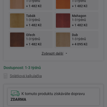
1-3 týdnů
1-3 týdnů
+ 1 482 Kč
+ 1 482 Kč
Tabák
Mahagon
1-3 týdnů
1-3 týdnů
+ 1 482 Kč
+ 1 482 Kč
Ořech
Dub
1-3 týdnů
1-3 týdnů
+ 1 482 Kč
+ 4 095 Kč
Zobrazit další
Dostupnost:
1-3 týdnů
Splátková kalkulačka
K tomuto produktu získáváte dopravu
ZDARMA