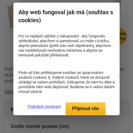
Aby web fungoval jak má (souhlas s
cookies)
doprava
Pro co nejlepší zážitek z nakupování - aby fungovalo
zdarma
vyhledávání, abychom si pamatovali, co máte v košíku,
abyste jednoduše zjistili stav vaší objednávky, abychom
vás neobtěžovali nevhodnou reklamou a abyste se
nemuseli pokaždé přihlašovat.
Postel Nikoleta s plným čelem se vyrábí z bukového nebo
Proto od Vás potřebujeme souhlas se zpracováním
dubového masivu o síle 27mm (bočnice) a 40 mm (čela
souborů cookies, tj. malých souborů, které se dočasně
postele) a se strukturou dřeva ...
ukládají ve vašem prohlížeči. Děkujeme, že nám ho dáte a
pomůžete nám web zlepšovat. Budeme se k vašim datům
Detailní popis
chovat slušně.
Podrobné nastavení
Přijmout vše
Konfigurace produktu
Zvolte rozměr postele (cm):