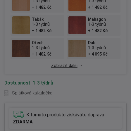
1-3 týdnů
1-3 týdnů
+ 1 482 Kč
+ 1 482 Kč
Tabák
Mahagon
1-3 týdnů
1-3 týdnů
+ 1 482 Kč
+ 1 482 Kč
Ořech
Dub
1-3 týdnů
1-3 týdnů
+ 1 482 Kč
+ 4 095 Kč
Zobrazit další
Dostupnost:
1-3 týdnů
Splátková kalkulačka
K tomuto produktu získáváte dopravu
ZDARMA