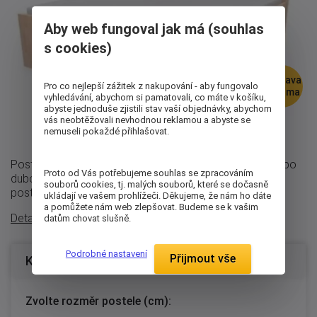
Aby web fungoval jak má (souhlas
s cookies)
doprava
Pro co nejlepší zážitek z nakupování - aby fungovalo
zdarma
vyhledávání, abychom si pamatovali, co máte v košíku,
abyste jednoduše zjistili stav vaší objednávky, abychom
vás neobtěžovali nevhodnou reklamou a abyste se
nemuseli pokaždé přihlašovat.
Postel Nikoleta s plným čelem se vyrábí z bukového nebo
Proto od Vás potřebujeme souhlas se zpracováním
dubového masivu o síle 27mm (bočnice) a 40 mm (čela
souborů cookies, tj. malých souborů, které se dočasně
postele) a se strukturou dřeva ...
ukládají ve vašem prohlížeči. Děkujeme, že nám ho dáte
a pomůžete nám web zlepšovat. Budeme se k vašim
Detailní popis
datům chovat slušně.
Podrobné nastavení
Přijmout vše
Konfigurace produktu
Zvolte rozměr postele (cm):