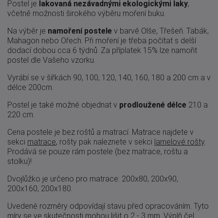
Postel je
lakovaná nezávadnými ekologickými laky
,
včetně možnosti širokého výběru moření buku.
Na výběr je
namoření postele
v barvě Olše, Třešeň. Tabák,
Mahagon nebo Ořech. Při moření je třeba počítat s delší
dodací dobou cca 6 týdnů. Za příplatek 15% lze namořit
postel dle Vašeho vzorku.
Vyrábí se v šířkách 90, 100, 120, 140, 160, 180 a 200 cm a v
délce 200cm.
Postel je také možné objednat v
prodloužené délce
210 a
220 cm.
Cena postele je bez roštů a matrací. Matrace najdete v
sekci
matrace
, rošty pak naleznete v sekci
lamelové rošty
.
Prodává se pouze rám postele (bez matrace, roštu a
stolku)!
Dvojlůžko je určeno pro matrace: 200x80, 200x90,
200x160, 200x180.
Uvedené
rozměry odpovídají
stavu
před
opracováním
.
Tyto
míry
se
ve skutečnosti
mohou lišit
o 2
-
3
mm. Výplň čel