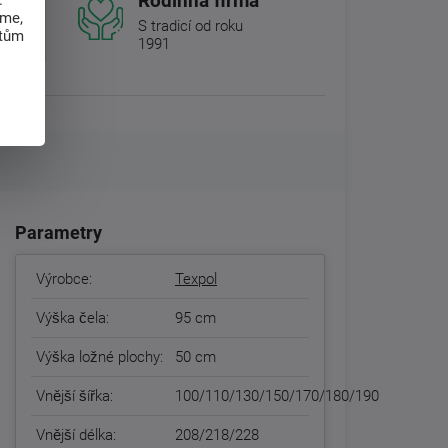
Rodinná firma
.
eme,
S tradicí od roku
atům
1991
Parametry
Výrobce:
Texpol
Výška čela:
95 cm
Výška ložné plochy:
50 cm
Vnější šířka:
100/110/130/150/170/180/190
Vnější délka:
208/218/228