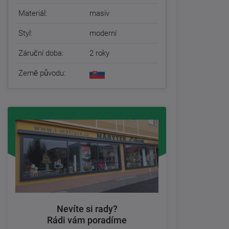
Materiál:
masiv
Styl:
moderní
Záruční doba:
2 roky
Země původu:
Nevíte si rady?
Rádi vám poradíme