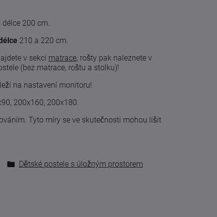
v délce 200 cm.
délce
210 a 220 cm.
najdete v sekci
matrace
, rošty pak naleznete v
tele (bez matrace, roštu a stolku)!
leží na nastavení monitoru!
0x90, 200x160, 200x180.
cováním
.
Tyto
míry
se
ve skutečnosti
mohou lišit
Dětské postele s úložným prostorem