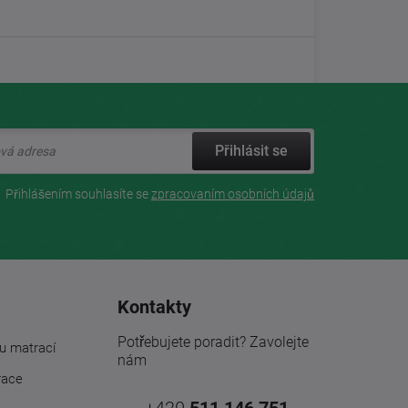
Přihlásit se
Přihlášením souhlasíte se
zpracovaním osobních údajů
Kontakty
Potřebujete poradit? Zavolejte
u matrací
nám
race