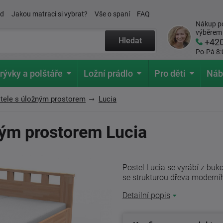
ád
Jakou matraci si vybrat?
Vše o spaní
FAQ
Nákup po
výběrem
Hledat
+42
Po-Pá 8:
rývky a polštáře
Ložní prádlo
Pro děti
Náb
tele s úložným prostorem
Lucia
ným prostorem Lucia
Postel Lucia se vyrábí z bu
se strukturou dřeva moderníh
Detailní popis