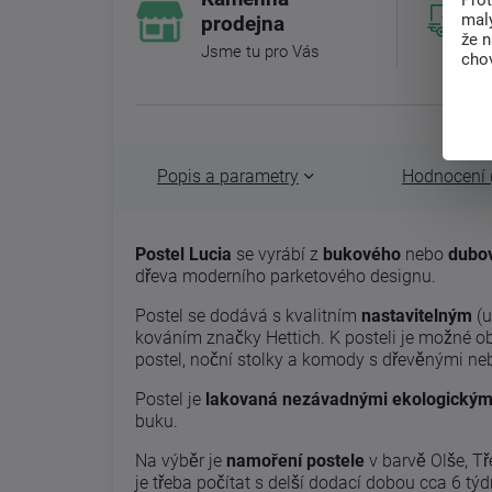
Pro
malý
prodejna
že 
Jsme tu pro Vás
chov
Popis a parametry
Hodnocení 
Postel Lucia
se vyrábí z
bukového
nebo
dubo
dřeva moderního parketového designu.
Postel se dodává s kvalitním
nastavitelným
(u
kováním značky Hettich. K posteli je možné ob
postel, noční stolky a komody s dřevěnými n
Postel je
lakovaná nezávadnými ekologickými
buku.
Na výběr je
namoření postele
v barvě Olše, T
je třeba počítat s delší dodací dobou cca 6 tý