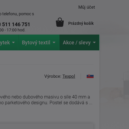
Můj účet
 telefonu, pomoc s
Prázdný košík
0
511 146 751
00 - 17:00 hod.
ytek
Bytový textil
Akce / slevy
Výrobce:
Texpol
kového nebo dubového masivu o síle 40 mm a
o parketového designu. Postel se dodává s ...