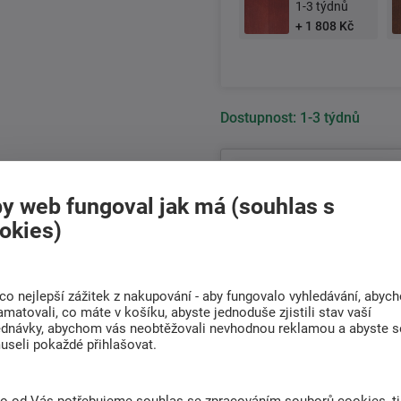
1-3 týdnů
+ 1 808 Kč
Dostupnost:
1-3 týdnů
K tomuto p
y web fungoval jak má (souhlas s
okies)
18 091 Kč
14 952 Kč bez DPH
co nejlepší zážitek z nakupování - aby fungovalo vyhledávání, abyc
+420
511 146 751
amatovali, co máte v košíku, abyste jednoduše zjistili stav vaší
Po-Pá 8:00 - 17:00 hod.
ednávky, abychom vás neobtěžovali nevhodnou reklamou a abyste s
useli pokaždé přihlašovat.
Doprava
Rádi poradíme s