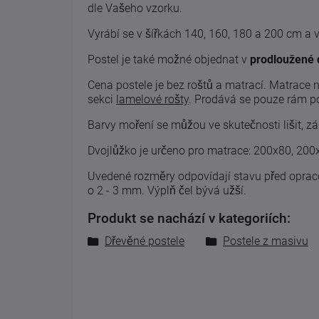
dle Vašeho vzorku.
Vyrábí se v šířkách 140, 160, 180 a 200 cm a 
Postel je také možné objednat v
prodloužené 
Cena postele je bez roštů a matrací. Matrace 
sekci
lamelové rošty
.
Prodává se pouze rám pos
Barvy moření se můžou ve skutečnosti lišit, zá
Dvojlůžko je určeno pro matrace: 200x80, 20
Uvedené
rozměry odpovídají
stavu
před
opra
o 2
-
3
mm. Výplň čel bývá užší.
Produkt se nachází v kategoriích:
Dřevěné postele
Postele z masivu