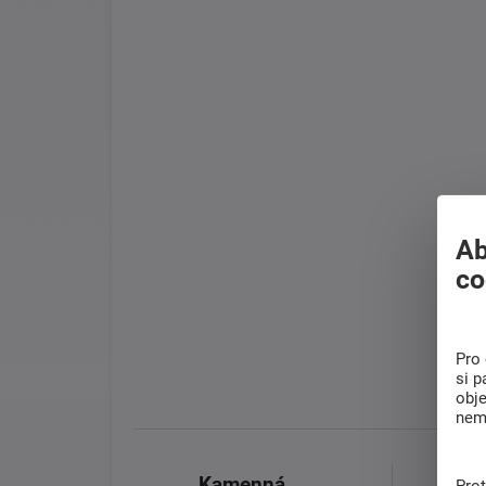
Ab
co
Pro 
si p
obj
nem
Kamenná