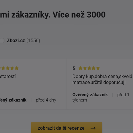
imi zákazníky. Více než 3000
Zbozi.cz
(1556)
5
starostí
Dobrý kup,dobrá cena,skvělá
matrace,určitě doporučuji
Ověřený zákazník
|
před 1
ený zákazník
|
před 4 dny
týdnem
zobrazit další recenze