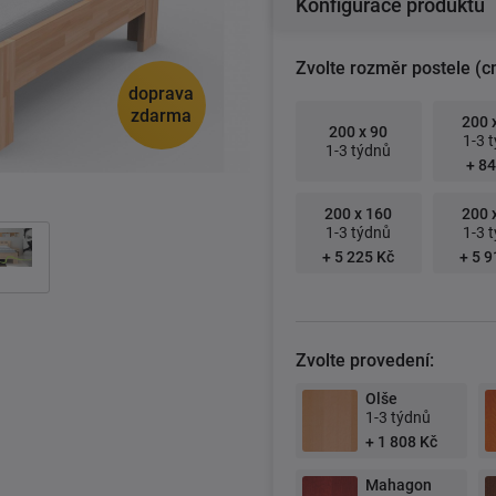
Konfigurace produktu
Zvolte rozměr postele (c
doprava
zdarma
200 
200 x 90
1-3 
1-3 týdnů
+ 84
200 x 160
200 
1-3 týdnů
1-3 
+ 5 225 Kč
+ 5 9
Zvolte provedení:
Olše
1-3 týdnů
+ 1 808 Kč
Mahagon