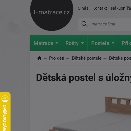
O nás
Kontakt
Nákupní ř
Matrace
Rošty
Postele
Přik
Pro děti
Dětské postele
Dětské pos
Dětská postel s úlož