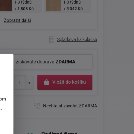
1-3 týdnů
1-3 týdnů
+ 1 808 Kč
+ 5 042 Kč
Zobrazit další
Splátková kalkulačka
roduktu získáváte dopravu
ZDARMA
Vložit do košíku
hom
Nechte si zavolat ZDARMA
e