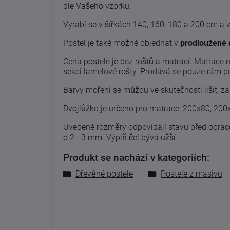
dle Vašeho vzorku.
Vyrábí se v šířkách 140, 160, 180 a 200 cm a 
Postel je také možné objednat v
prodloužené 
Cena postele je bez roštů a matrací. Matrace 
sekci
lamelové rošty
.
Prodává se pouze rám pos
Barvy moření se můžou ve skutečnosti lišit, zá
Dvojlůžko je určeno pro matrace: 200x80, 20
Uvedené
rozměry odpovídají
stavu
před
opra
o 2
-
3
mm. Výplň čel bývá užší.
Produkt se nachází v kategoriích:
Dřevěné postele
Postele z masivu