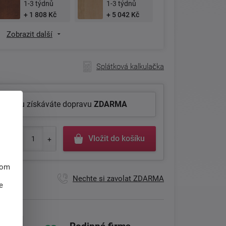
1-3 týdnů
1-3 týdnů
+ 1 808 Kč
+ 5 042 Kč
Zobrazit další
Splátková kalkulačka
roduktu získáváte dopravu
ZDARMA
Vložit do košíku
hom
Nechte si zavolat ZDARMA
e