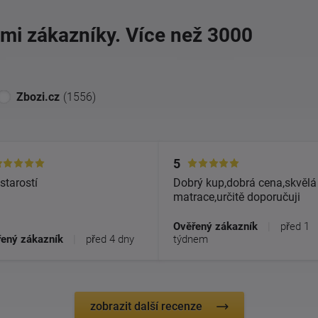
imi zákazníky. Více než 3000
Zbozi.cz
(1556)
5
starostí
Dobrý kup,dobrá cena,skvělá
matrace,určitě doporučuji
Ověřený zákazník
|
před 1
ený zákazník
|
před 4 dny
týdnem
zobrazit další recenze