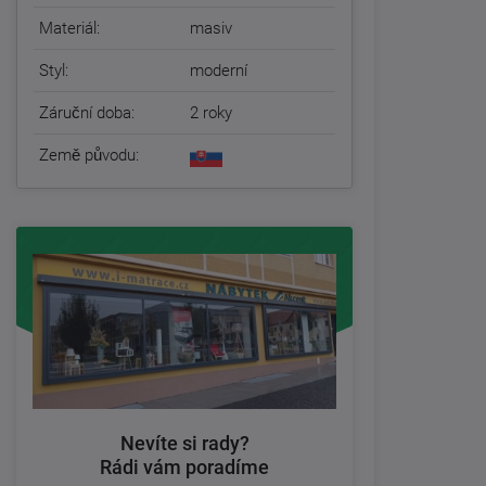
Materiál:
masiv
Styl:
moderní
Záruční doba:
2 roky
Země původu:
Nevíte si rady?
Rádi vám poradíme