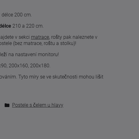
v délce 200 cm.
délce
210 a 220 cm.
najdete v sekci
matrace
, rošty pak naleznete v
tele (bez matrace, roštu a stolku)!
leží na nastavení monitoru!
0x90, 200x160, 200x180.
cováním
.
Tyto
míry
se
ve skutečnosti
mohou lišit
Postele s čelem u hlavy