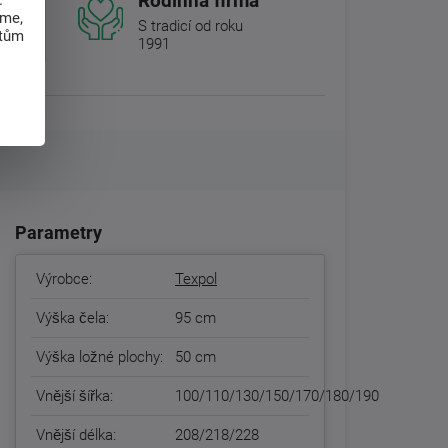
Rodinná firma
.
eme,
S tradicí od roku
atům
1991
Parametry
Výrobce:
Texpol
Výška čela:
95 cm
Výška ložné plochy:
50 cm
Vnější šířka:
100/110/130/150/170/180/190
Vnější délka:
208/218/228