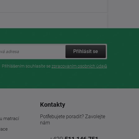
Přihlásit se
Přihlášením souhlasíte se
zpracovaním osobních údajů
Kontakty
Potřebujete poradit? Zavolejte
u matrací
nám
race