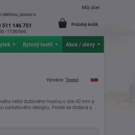
Můj účet
 telefonu, pomoc s
Prázdný košík
0
511 146 751
00 - 17:00 hod.
ytek
Bytový textil
Akce / slevy
Výrobce:
Texpol
kového nebo dubového masivu o síle 40 mm a
o parketového designu. Postel se dodává s ...