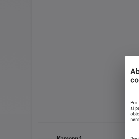
Ab
co
Pro 
si p
obj
nem
Kamenná