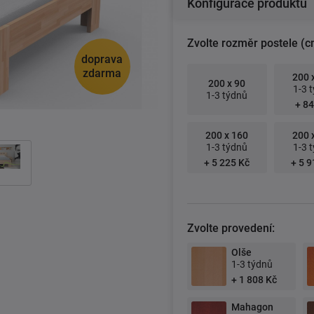
Konfigurace produktu
Zvolte rozměr postele (c
doprava
zdarma
200 
200 x 90
1-3 
1-3 týdnů
+ 84
200 x 160
200 
1-3 týdnů
1-3 
+ 5 225 Kč
+ 5 9
Zvolte provedení:
Olše
1-3 týdnů
+ 1 808 Kč
Mahagon