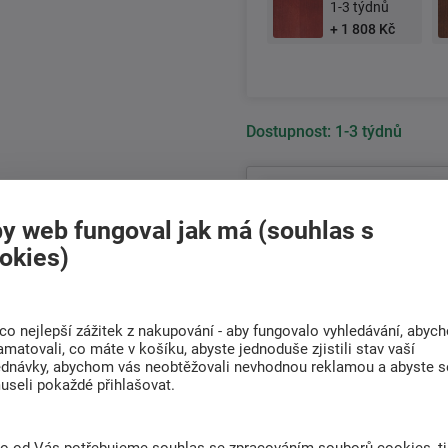
1-3 týdnů
+ 1 808 Kč
Dostupnost:
1-3 týdnů
K tomuto p
y web fungoval jak má (souhlas s
okies)
18 091 Kč
14 952 Kč bez DPH
co nejlepší zážitek z nakupování - aby fungovalo vyhledávání, abyc
+420
511 146 751
amatovali, co máte v košíku, abyste jednoduše zjistili stav vaší
Po-Pá 8:00 - 17:00 hod.
ednávky, abychom vás neobtěžovali nevhodnou reklamou a abyste s
useli pokaždé přihlašovat.
Doprava
Rádi poradíme s