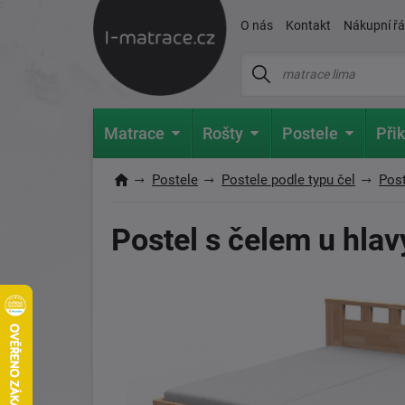
O nás
Kontakt
Nákupní ř
Matrace
Rošty
Postele
Přik
Postele
Postele podle typu čel
Post
Postel s čelem u hlav