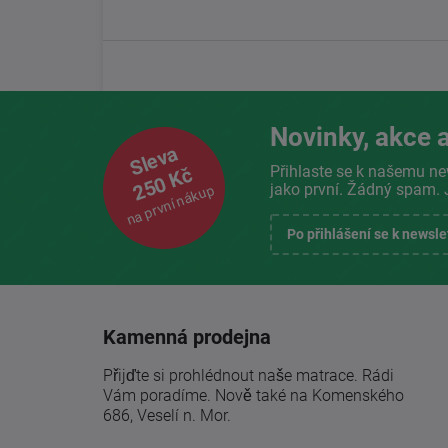
Novinky, akce a
Sleva
Přihlaste se k našemu ne
250 Kč
jako první. Žádný spam. 
na první nákup
Po přihlášení se k newsl
Kamenná prodejna
Přijďte si prohlédnout naše matrace. Rádi
Vám poradíme. Nově také na Komenského
686, Veselí n. Mor.