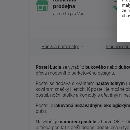
Pro
malý
prodejna
že 
Jsme tu pro Vás
chov
Popis a parametry
Hodnocení 
Postel Lucia
se vyrábí z
bukového
nebo
dubo
dřeva moderního parketového designu.
Postel se dodává s kvalitním
nastavitelným
(u
kováním značky Hettich. K posteli je možné ob
postel, noční stolky a komody s dřevěnými n
Postel je
lakovaná nezávadnými ekologickými
buku.
Na výběr je
namoření postele
v barvě Olše, T
je třeba počítat s delší dodací dobou cca 6 tý