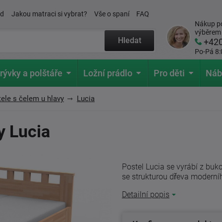
ád
Jakou matraci si vybrat?
Vše o spaní
FAQ
Nákup po
výběrem
Hledat
+42
Po-Pá 8:
rývky a polštáře
Ložní prádlo
Pro děti
Náb
ele s čelem u hlavy
Lucia
y Lucia
Postel Lucia se vyrábí z bu
se strukturou dřeva moderníh
Detailní popis