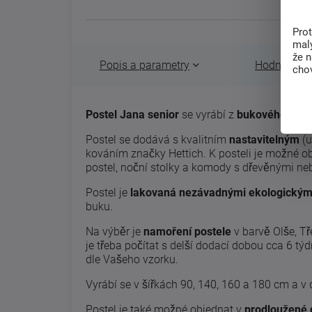
Pro
malý
že 
Popis a parametry
Hodnocení 
chov
Postel Jana senior
se vyrábí z
bukového
neb
Postel se dodává s kvalitním
nastavitelným
(u
kováním značky Hettich. K posteli je možné ob
postel, noční stolky a komody s dřevěnými n
Postel je
lakovaná nezávadnými ekologickými
buku.
Na výběr je
namoření postele
v barvě Olše, T
je třeba počítat s delší dodací dobou cca 6 tý
dle Vašeho vzorku.
Vyrábí se v šířkách 90, 140, 160 a 180 cm a v
Postel je také možné objednat v
prodloužené 