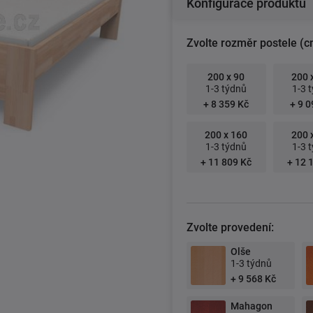
Konfigurace produktu
Zvolte rozměr postele (c
200 x 90
200 
1-3 týdnů
1-3 
+ 8 359 Kč
+ 9 0
200 x 160
200 
1-3 týdnů
1-3 
+ 11 809 Kč
+ 12 
Zvolte provedení:
Olše
1-3 týdnů
+ 9 568 Kč
Mahagon