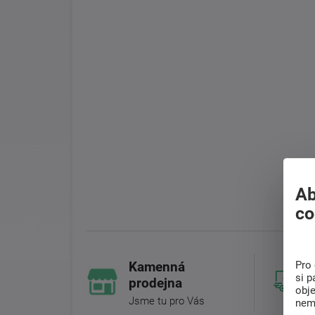
Ab
co
Pro 
Kamenná
si p
prodejna
obj
Jsme tu pro Vás
nem