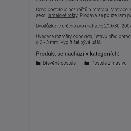
Cena postele je bez roštů a matrací. Matrace 
sekci
lamelové rošty
.
Prodává se pouze rám pos
Dvojlůžko je určeno pro matrace: 200x80, 20
Uvedené
rozměry odpovídají
stavu
před
opra
o 2
-
3
mm. Výplň čel bývá užší.
Produkt se nachází v kategoriích:
Dřevěné postele
Postele z masivu