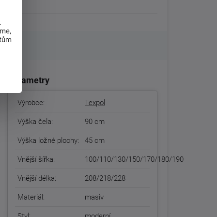
.
eme,
atům
Parametry
Výrobce:
Texpol
Výška čela:
90 cm
Výška ložné plochy:
45 cm
Vnější šířka:
100/110/130/150/170/180/190
Vnější délka:
208/218/228
Materiál:
masiv
Styl:
moderní