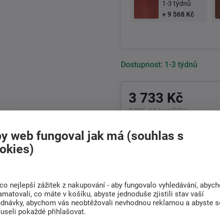
1-3 týdnů
+ 9 568 Kč
Dostupnost:
1-3 týdnů
3 733 Kč
3 086 Kč bez DPH
y web fungoval jak má (souhlas s
+420
511 146 751
okies)
Po-Pá 8:00 - 17:00 hod.
Doprava
co nejlepší zážitek z nakupování - aby fungovalo vyhledávání, abyc
Rádi poradíme s
ZDARMA
amatovali, co máte v košíku, abyste jednoduše zjistili stav vaší
výběrem
ednávky, abychom vás neobtěžovali nevhodnou reklamou a abyste s
Při nákupu nad 6 000
Najděte vhodnou matraci
useli pokaždé přihlašovat.
Kč