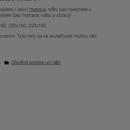
najdete v sekci
matrace
, rošty pak naleznete v
tele (bez matrace, roštu a stolku)!
0x90, 200x160, 200x180.
cováním
.
Tyto
míry
se
ve skutečnosti
mohou lišit
Dřevěné postele pro děti