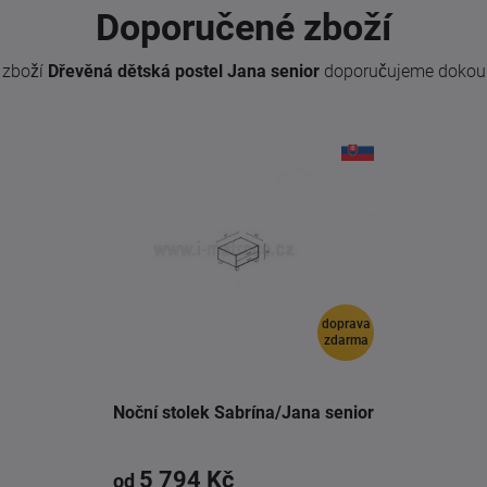
Doporučené zboží
 zboží
Dřevěná dětská postel Jana senior
doporučujeme dokoup
doprava
zdarma
Noční stolek Sabrína/Jana senior
5 794 Kč
od