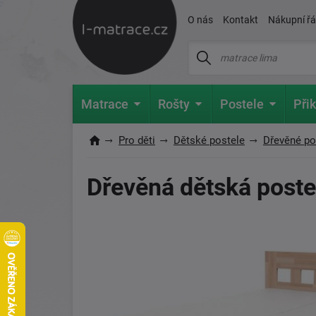
O nás
Kontakt
Nákupní ř
Matrace
Rošty
Postele
Přik
Pro děti
Dětské postele
Dřevěné pos
Dřevěná dětská poste