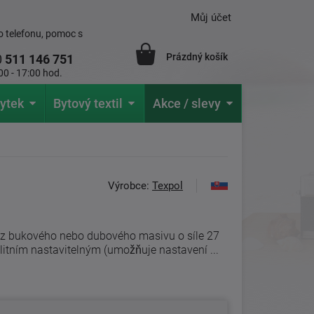
Můj účet
 telefonu, pomoc s
Prázdný košík
0
511 146 751
00 - 17:00 hod.
ytek
Bytový textil
Akce / slevy
Výrobce:
Texpol
í z bukového nebo dubového masivu o síle 27
itním nastavitelným (umožňuje nastavení ...