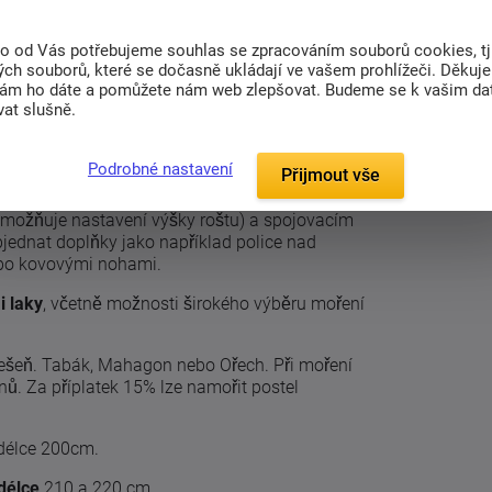
to od Vás potřebujeme souhlas se zpracováním souborů cookies, tj
ch souborů, které se dočasně ukládají ve vašem prohlížeči. Děkuj
nám ho dáte a pomůžete nám web zlepšovat. Budeme se k vašim d
(0)
Související zboží (1)
at slušně.
Podrobné nastavení
Přijmout vše
o
dubového
masivu o síle 27 mm.
možňuje nastavení výšky roštu) a spojovacím
jednat doplňky jako například police nad
ebo kovovými nohami.
 laky
, včetně možnosti širokého výběru moření
řešeň. Tabák, Mahagon nebo Ořech. Při moření
dnů. Za příplatek 15% lze namořit postel
 délce 200cm.
délce
210 a 220 cm.