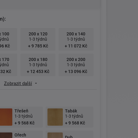
m):
x 100
200 x 120
200 x 140
týdnů
1-3 týdnů
1-3 týdnů
96 Kč
+ 9 785 Kč
+ 11 072 Kč
x 170
200 x 180
200 x 200
týdnů
1-3 týdnů
1-3 týdnů
132 Kč
+ 12 453 Kč
+ 13 096 Kč
Zobrazit další
Třešeň
Tabák
1-3 týdnů
1-3 týdnů
+ 9 568 Kč
+ 9 568 Kč
Ořech
Dub