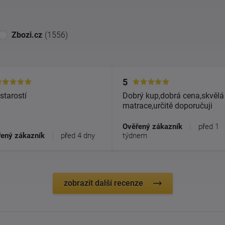
Zbozi.cz
(1556)
5
starostí
Dobrý kup,dobrá cena,skvělá
matrace,určitě doporučuji
Ověřený zákazník
|
před 1
ený zákazník
|
před 4 dny
týdnem
zobrazit další recenze