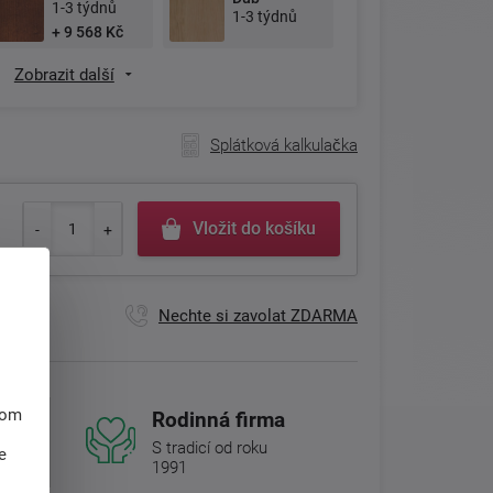
1-3 týdnů
1-3 týdnů
+ 9 568 Kč
Zobrazit další
Splátková kalkulačka
Vložit do košíku
Nechte si zavolat ZDARMA
hom
Rodinná firma
S tradicí od roku
e
1991