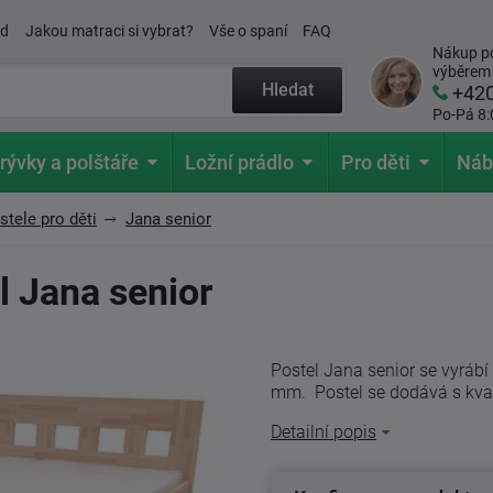
ád
Jakou matraci si vybrat?
Vše o spaní
FAQ
Nákup po
výběrem
Hledat
+42
Po-Pá 8:
rývky a polštáře
Ložní prádlo
Pro děti
Náb
tele pro děti
Jana senior
l Jana senior
Postel Jana senior se vyráb
mm. Postel se dodává s kval
Detailní popis