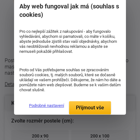
Aby web fungoval jak má (souhlas s
cookies)
Pro co nejlepší zážitek z nakupování - aby fungovalo
vyhledávání, abychom si pamatovali, co máte v košíku,
abyste jednoduše zjistili stav vaší objednávky, abychom
vás neobtěžovali nevhodnou reklamou a abyste se
nemuseli pokaždé přihlašovat.
Postel Jana senior se vyrábí z bukového nebo dubového
masivu o síle 27 mm. Postel se dodává s kvalitním
Proto od Vás potřebujeme souhlas se zpracováním
nastavitelným (umožňuje nastavení ...
souborů cookies, tj. malých souborů, které se dočasně
ukládají ve vašem prohlížeči. Děkujeme, že nám ho dáte a
Detailní popis
pomůžete nám web zlepšovat. Budeme se k vašim datům
chovat slušně.
Konfigurace produktu
Podrobné nastavení
Přijmout vše
Zvolte rozměr postele (cm):
200 x 90
200 x 100