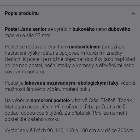
Popis produktu
Postel Jana senior
se vyrábí z
bukového
nebo
dubového
masivu o síle 27 mm.
Postel se dodává s kvalitním
nastavitelným
(umožňuje
nastavení výšky roštu) a spojovacím kováním značky
Hettich. K posteli je možné objednat doplňky jako například
police nad postel, noční stolky a komody s dřevěnými nebo
kovovými nohami.
Postel je
lakovaná nezávadnými ekologickými laky
, včetně
možnosti širokého výběru moření buku.
Na výběr je
namoření postele
v barvě Olše, Třešeň. Tabák,
Mahagon nebo Ořech. Při moření je třeba počítat s delší
dodací dobou cca 6 týdnů. Za příplatek 15% lze namořit
postel dle Vašeho vzorku.
Vyrábí se v šířkách 90, 140, 160 a 180 cm a v délce 200cm.