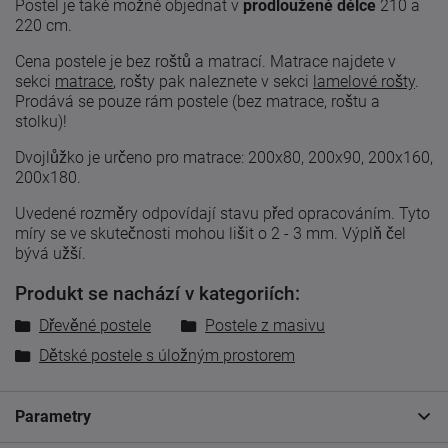
Postel je také možné objednat v
prodloužené délce
210 a
220 cm.
Cena postele je bez roštů a matrací. Matrace najdete v
sekci
matrace
, rošty pak naleznete v sekci
lamelové rošty
.
Prodává se pouze rám postele (bez matrace, roštu a
stolku)!
Dvojlůžko je určeno pro matrace: 200x80, 200x90, 200x160,
200x180.
Uvedené
rozměry odpovídají
stavu
před
opracováním
.
Tyto
míry
se
ve skutečnosti
mohou lišit
o 2
-
3
mm. Výplň čel
bývá užší.
Produkt se nachází v kategoriích:
Dřevěné postele
Postele z masivu
Dětské postele s úložným prostorem
Parametry