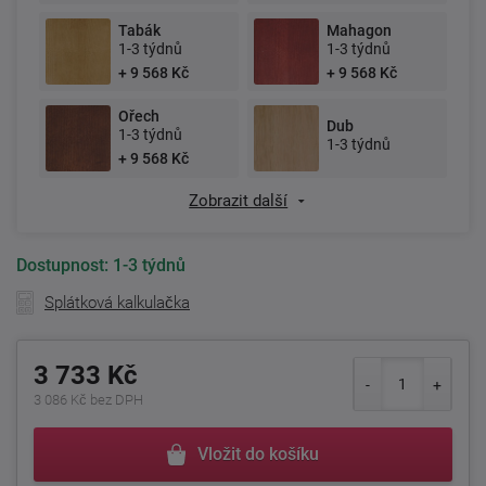
Tabák
Mahagon
1-3 týdnů
1-3 týdnů
+ 9 568 Kč
+ 9 568 Kč
Ořech
Dub
1-3 týdnů
1-3 týdnů
+ 9 568 Kč
Zobrazit další
Dostupnost:
1-3 týdnů
Splátková kalkulačka
3 733 Kč
3 086 Kč bez DPH
Vložit do košíku