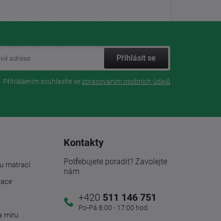
Přihlásit se
Přihlášením souhlasíte se
zpracovaním osobních údajů
Kontakty
Potřebujete poradit? Zavolejte
u matrací
nám
race
+420
511 146 751
Po-Pá 8:00 - 17:00 hod.
a míru