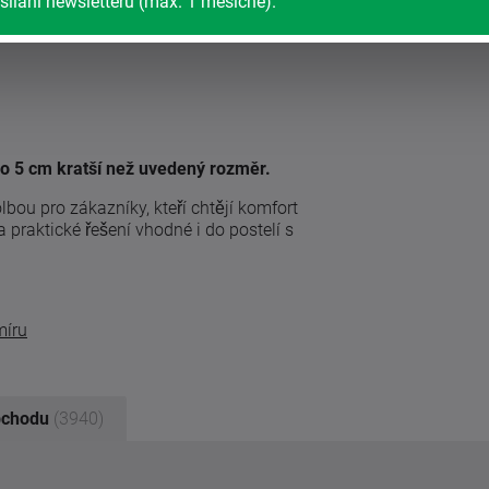
sílání newsletteru (max. 1 měsíčně).
a o 5 cm kratší než uvedený rozměr.
bou pro zákazníky, kteří chtějí komfort
praktické řešení vhodné i do postelí s
míru
bchodu
(3940)