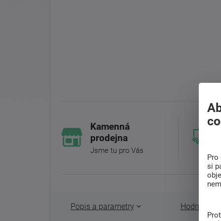
Ab
co
Kamenná
prodejna
Jsme tu pro Vás
Pro 
si p
obj
nem
Popis a parametry
Hodnocení 
Pro