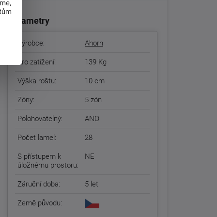
eme,
atům
Parametry
Výrobce:
Ahorn
Pro zatížení:
139 Kg
Výška roštu:
10 cm
Zóny:
5 zón
Polohovatelný:
ANO
Počet lamel:
28
S přístupem k
NE
úložnému prostoru:
Záruční doba:
5 let
Země původu: