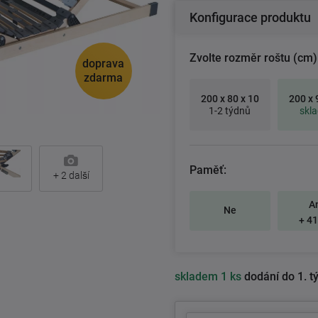
Konfigurace produktu
Zvolte rozměr roštu (cm)
doprava
zdarma
200 x 80 x 10
200 x 
1-2 týdnů
skl
Paměť:
+
2
další
A
Ne
+ 41
skladem
1 ks
dodání do 1. t