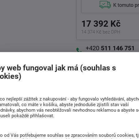
K tomuto p
17 392 Kč
14 374 Kč bez DPH
+420
511 146 751
Po-Pá 8:00 - 17:00 hod.
y web fungoval jak má (souhlas s
okies)
Doprava
Rádi poradíme s
ZDARMA
výběrem
Při nákupu nad 6 000
Najděte vhodnou matraci
Kč
co nejlepší zážitek z nakupování - aby fungovalo vyhledávání, abyc
amatovali, co máte v košíku, abyste jednoduše zjistili stav vaší
ednávky, abychom vás neobtěžovali nevhodnou reklamou a abyste s
useli pokaždé přihlašovat.
(0)
to od Vás potřebujeme souhlas se zpracováním souborů cookies, tj