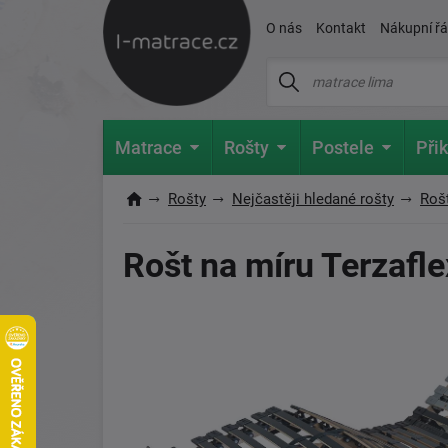
O nás
Kontakt
Nákupní ř
Matrace
Rošty
Postele
Přik
Rošty
Nejčastěji hledané rošty
Roš
Rošt na míru Terzafle