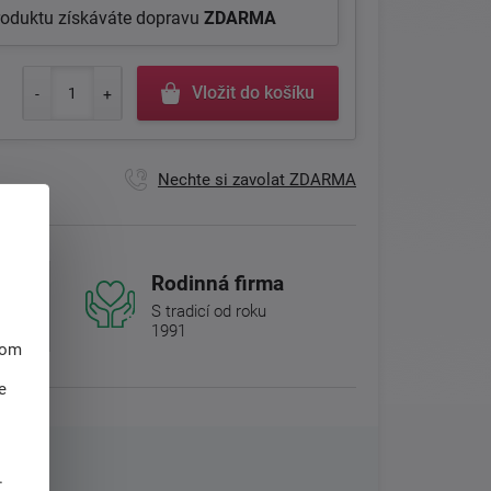
roduktu získáváte dopravu
ZDARMA
Vložit do košíku
Nechte si zavolat ZDARMA
Rodinná firma
S tradicí od roku
1991
hom
e
.