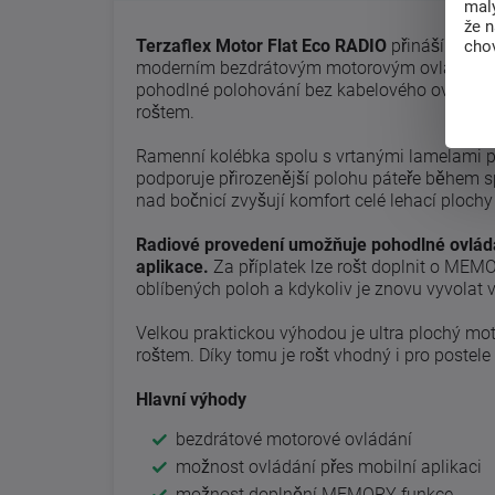
malý
že 
Terzaflex Motor Flat Eco RADIO
přináší komfo
chov
moderním bezdrátovým motorovým ovládáním. J
pohodlné polohování bez kabelového ovladače
roštem.
Ramenní kolébka spolu s vrtanými lamelami pom
podporuje přirozenější polohu páteře během 
nad bočnicí zvyšují komfort celé lehací plochy
Radiové provedení umožňuje pohodlné ovládá
aplikace.
Za příplatek lze rošt doplnit o MEMO
oblíbených poloh a kdykoliv je znovu vyvola
Velkou praktickou výhodou je ultra plochý mo
roštem. Díky tomu je rošt vhodný i pro postel
Hlavní výhody
bezdrátové motorové ovládání
možnost ovládání přes mobilní aplikaci
možnost doplnění MEMORY funkce