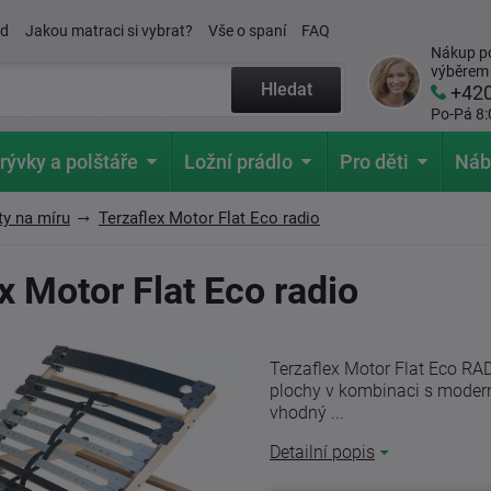
ád
Jakou matraci si vybrat?
Vše o spaní
FAQ
Nákup po
výběrem
Hledat
+42
Po-Pá 8:
rývky a polštáře
Ložní prádlo
Pro děti
Náb
ty na míru
Terzaflex Motor Flat Eco radio
x Motor Flat Eco radio
Terzaflex Motor Flat Eco RA
plochy v kombinaci s mode
vhodný ...
Detailní popis