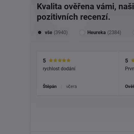
Kvalita ověřena vámi, naš
pozitivních recenzí.
vše
(3940)
Heureka
(2384)
5
5
rychlost dodání
Prvn
Štěpán
|
včera
Ověř