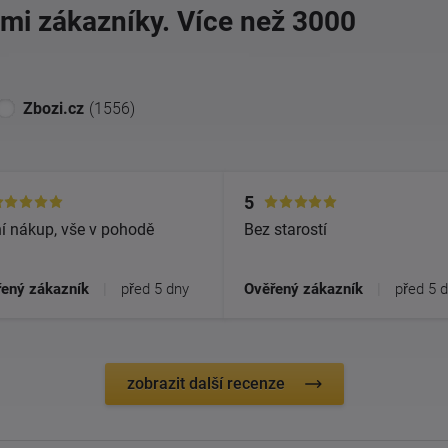
imi zákazníky. Více než 3000
Zbozi.cz
(1556)
5
í nákup, vše v pohodě
Bez starostí
ený zákazník
|
před 5 dny
Ověřený zákazník
|
před 5 
zobrazit další recenze