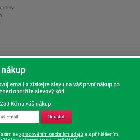
rostory
n
u
 nákup
h poloh a kdykoliv je znovu vyvolat. Polohy
 OCTO SMART CONTROL
. QR kód pro stažení
svůj email a získejte slevu na váš první nákup po
ači. Volit toto provedneí je nutné při
 nabídnout.
ihned obdržíte slevový kód.
 250 Kč na váš nákup
Odeslat
lasím se
zpracováním osobních údajů
a s přihlášením