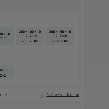
:
200 x 100 x 10
200 x 140 x 10
90 x 10
1-2 týdnů
1-2 týdnů
adem
+ 1 926 Kč
+ 9 237 Kč
no
2 Kč
ýdne
Splátková kalkulačka