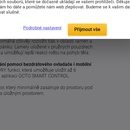
ch souborů, které se dočasně ukládají ve vašem prohlížeči. Děkuj
nám ho dáte a pomůžete nám web zlepšovat. Budeme se k vašim d
rt propracované lehací plochy v kombinaci s
at slušně.
e vhodný pro zákazníky, kteří chtějí
 a zároveň potřebují zachovat prostor pod
Podrobné nastavení
Přijmout vše
áhá citlivěji rozložit tlak v oblasti ramen a
spánku. Lamely uložené v pružných pouzdrech
 a umožňují lepší reakci roštu na pohyb těla.
ní pomocí bezdrátového ovladače i mobilní
RY funkci, která umožňuje uložit až 6
t v aplikaci OCTO SMART CONTROL.
tor, který minimálně zasahuje do prostoru pod
e s úložným prostorem.