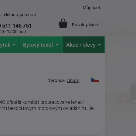
Můj účet
 telefonu, pomoc s
Prázdný košík
0
511 146 751
00 - 17:00 hod.
ytek
Bytový textil
Akce / slevy
Výrobce:
Ahorn
DIO přináší komfort propracované lehací
rním bezdrátovým motorovým ovládáním. Je