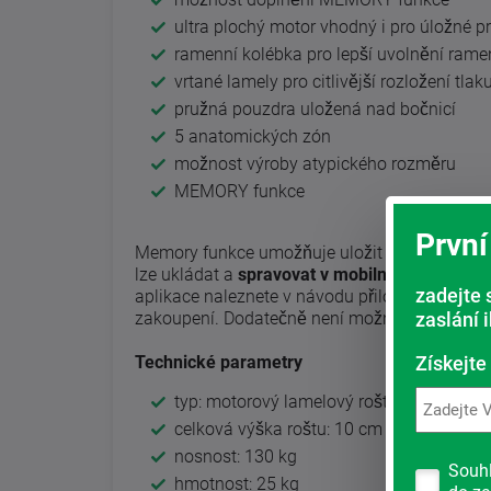
ultra plochý motor vhodný i pro úložné p
ramenní kolébka pro lepší uvolnění rame
vrtané lamely pro citlivější rozložení tlak
pružná pouzdra uložená nad bočnicí
5 anatomických zón
možnost výroby atypického rozměru
MEMORY funkce
První
Memory funkce umožňuje uložit až 6 oblíbenýc
lze ukládat a
spravovat v mobilní aplikaci
zadejte 
aplikace naleznete v návodu přiloženém k ovlad
zakoupení. Dodatečně není možné turo funkci
zaslání 
Technické parametry
Získejte
typ: motorový lamelový rošt
celková výška roštu: 10 cm
nosnost: 130 kg
Souh
hmotnost: 25 kg