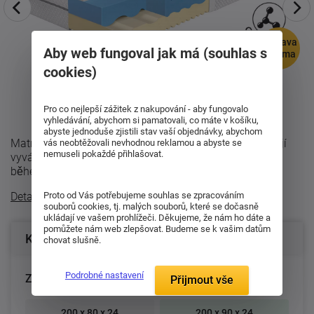
doprava
Aby web fungoval jak má (souhlas s
zdarma
cookies)
Pro co nejlepší zážitek z nakupování - aby fungovalo
vyhledávání, abychom si pamatovali, co máte v košíku,
abyste jednoduše zjistili stav vaší objednávky, abychom
Matrace Synora 24 je navržena pro všechny, kteří hledají
vás neobtěžovali nevhodnou reklamou a abyste se
nemuseli pokaždé přihlašovat.
vyvážené spojení pohodlí, opory a příjemného klimatu
během spánku. Díky moderní ...
Detailní popis
Proto od Vás potřebujeme souhlas se zpracováním
souborů cookies, tj. malých souborů, které se dočasně
ukládají ve vašem prohlížeči. Děkujeme, že nám ho dáte a
pomůžete nám web zlepšovat. Budeme se k vašim datům
Konfigurace produktu
chovat slušně.
Podrobné nastavení
Zvolte rozměr matrace (cm):
Přijmout vše
200 x 80 x 24
200 x 90 x 24