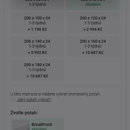
1-3 týdnů
skladem
200 x 100 x 24
200 x 120 x 24
1-3 týdnů
1-3 týdnů
+ 1 198 Kč
+ 2 994 Kč
200 x 140 x 24
200 x 160 x 24
1-3 týdnů
1-3 týdnů
+ 5 992 Kč
+ 10 687 Kč
200 x 180 x 24
1-3 týdnů
+ 10 687 Kč
U této matrace si můžete vybrat snímatelný potah.
Jaký potah vybrat?
Zvolte potah:
BreakPoint
skladem