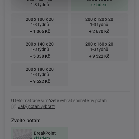
1-3 týdnů
skladem
200 x 100 x 20
200 x 120 x 20
1-3 týdnů
1-3 týdnů
+ 1 066 Kč
+ 2 670 Kč
200 x 140 x 20
200 x 160 x 20
1-3 týdnů
1-3 týdnů
+ 5 338 Kč
+ 9 522 Kč
200 x 180 x 20
1-3 týdnů
+ 9 522 Kč
U této matrace si můžete vybrat snímatelný potah.
Jaký potah vybrat?
Zvolte potah:
BreakPoint
skladem