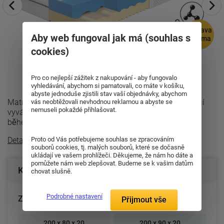
doprava
Aby web fungoval jak má (souhlas s
zdarma
cookies)
Pro co nejlepší zážitek z nakupování - aby fungovalo
vyhledávání, abychom si pamatovali, co máte v košíku,
abyste jednoduše zjistili stav vaší objednávky, abychom
Matrace Synora 20 je navržena pro všechny, kteří hledají
vás neobtěžovali nevhodnou reklamou a abyste se
nemuseli pokaždé přihlašovat.
vyvážené spojení pohodlí, opory a příjemného klimatu
během spánku. Díky moderní ...
Detailní popis
Proto od Vás potřebujeme souhlas se zpracováním
souborů cookies, tj. malých souborů, které se dočasně
ukládají ve vašem prohlížeči. Děkujeme, že nám ho dáte a
pomůžete nám web zlepšovat. Budeme se k vašim datům
Konfigurace produktu
chovat slušně.
Podrobné nastavení
Zvolte rozměr matrace (cm):
Přijmout vše
200 x 80 x 20
200 x 90 x 20