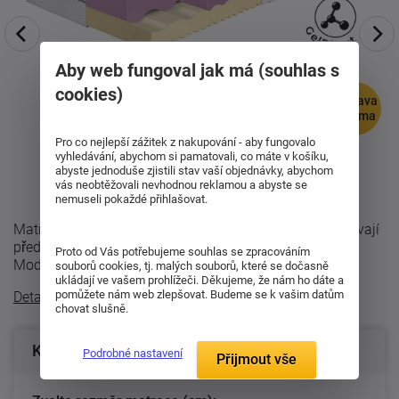
Aby web fungoval jak má (souhlas s
cookies)
doprava
zdarma
Pro co nejlepší zážitek z nakupování - aby fungovalo
vyhledávání, abychom si pamatovali, co máte v košíku,
abyste jednoduše zjistili stav vaší objednávky, abychom
vás neobtěžovali nevhodnou reklamou a abyste se
nemuseli pokaždé přihlašovat.
Matrace Synora Hard 20 je určena pro všechny, kteří dávají
přednost tužšímu ležení, ale nechtějí se vzdát pohodlí.
Proto od Vás potřebujeme souhlas se zpracováním
Moderní technologie ...
souborů cookies, tj. malých souborů, které se dočasně
ukládají ve vašem prohlížeči. Děkujeme, že nám ho dáte a
pomůžete nám web zlepšovat. Budeme se k vašim datům
Detailní popis
chovat slušně.
Konfigurace produktu
Podrobné nastavení
Přijmout vše