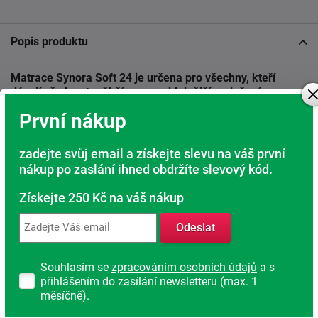
Popis produktu
Matrace Synora Soft 24 je určena pro všechny, kteří
dávají přednost měkčímu a poddajnějšímu ležení
.
První nákup
Moderní technologie GelEffect přináší příjemný komfort,
citlivé přizpůsobení tělu a zároveň eliminuje jeden z
nejčastějších problémů klasických paměťových pěn ?
zadejte svůj email a získejte slevu na váš první
přehřívání během spánku. Výsledkem je příjemně měkké
nákup po zaslání ihned obdržíte slevový kód.
ležení, které uvolňuje tělo a současně zachovává
potřebnou oporu.
Získejte 250 Kč na váš nákup
Velkou výhodou je také rychlá reakce materiálu. GelEffect
Odeslat
se přizpůsobí tlaku těla, ale nezadržuje pohyb jako klasická
paměťová pěna. Změna polohy je proto snadná a
přirozená i během noci.
Souhlasím se
zpracováním osobních údajů
a s
přihlášením do zasílání newsletteru (max. 1
měsíčně).
Popis složení matrace