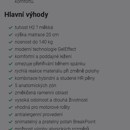
komfortu.
Hlavní výhody
tuhost H2 ? měkká
výška matrace 20 cm
nosnost do 140 kg
moderní technologie GelEffect
komfortní a poddajné ležení
omezuje přehřívání během spánku
rychlá reakce materiálu při změně polohy
kombinace hybridní a studené HR pěny
5 anatomických zón
změkčená ramenní oblast
vysoká odolnost a dlouhá životnost
vhodná pro motorové rošty
antialergenní provedení
snímatelný a pratelný potah BreakPoint
možnost výroby atypických rozměrů