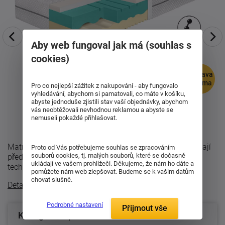
Aby web fungoval jak má (souhlas s
cookies)
doprava
zdarma
Pro co nejlepší zážitek z nakupování - aby fungovalo
vyhledávání, abychom si pamatovali, co máte v košíku,
abyste jednoduše zjistili stav vaší objednávky, abychom
vás neobtěžovali nevhodnou reklamou a abyste se
nemuseli pokaždé přihlašovat.
Matrace Synora Soft 24 je určena pro všechny, kteří dávají
Proto od Vás potřebujeme souhlas se zpracováním
souborů cookies, tj. malých souborů, které se dočasně
přednost měkčímu a poddajnějšímu ležení. Moderní
ukládají ve vašem prohlížeči. Děkujeme, že nám ho dáte a
technologie GelEffect přináší ...
pomůžete nám web zlepšovat. Budeme se k vašim datům
chovat slušně.
Detailní popis
Podrobné nastavení
Přijmout vše
Konfigurace produktu