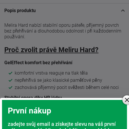
Popis produktu
Melira Hard nabízí stabilní oporu páteře, příjemný povrch
bez přehřívání a dlouhodobou odolnost i při každodenním
používání.
Proč zvolit právě Meliru Hard?
GelEffect komfort bez přehřívání
komfortní vrstva reaguje na tlak těla
nepřehřívá se jako klasické paměťové pěny
zachovává příjemný pocit svěžesti během celé noci
Stabilní opora díky HR jádru
kvalitní studená HR pěna vytváří pevný základ
První nákup
matrace
pomáhá udržovat páteř ve správné poloze
zadejte svůj email a získejte slevu na váš první
zajišťuje dlouhou životnost bez deformací