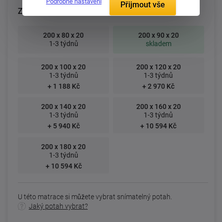
Podrobné nastavení
Přijmout vše
Zvolte rozměr matrace (cm):
200 x 80 x 20
200 x 90 x 20
1-3 týdnů
skladem
200 x 100 x 20
200 x 120 x 20
1-3 týdnů
1-3 týdnů
+ 1 188 Kč
+ 2 970 Kč
200 x 140 x 20
200 x 160 x 20
1-3 týdnů
1-3 týdnů
+ 5 940 Kč
+ 10 594 Kč
200 x 180 x 20
1-3 týdnů
+ 10 594 Kč
U této matrace si můžete vybrat snímatelný potah.
Jaký potah vybrat?