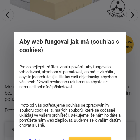
Aby web fungoval jak má (souhlas s
doprava
zdarma
cookies)
Pro co nejlepší zážitek z nakupování - aby fungovalo
vyhledávání, abychom si pamatovali, co máte v košíku,
abyste jednoduše zjistili stav vaší objednávky, abychom
vás neobtěžovali nevhodnou reklamou a abyste se
Melira Hard nabízí stabilní oporu páteře, příjemný povrch
nemuseli pokaždé přihlašovat.
bez přehřívání a dlouhodobou odolnost i při každodenním
používání. Proč zvolit ...
Proto od Vás potřebujeme souhlas se zpracováním
Detailní popis
souborů cookies, tj. malých souborů, které se dočasně
ukládají ve vašem prohlížeči. Děkujeme, že nám ho dáte a
pomůžete nám web zlepšovat. Budeme se k vašim datům
chovat slušně.
Konfigurace produktu