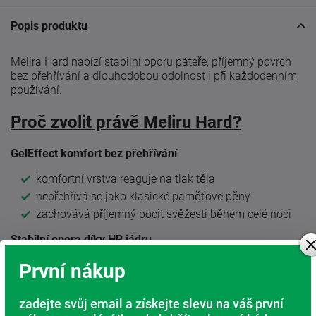
Popis produktu
Melira Hard nabízí stabilní oporu páteře, příjemný povrch
bez přehřívání a dlouhodobou odolnost i při každodenním
používání.
Proč zvolit právě Meliru Hard?
GelEffect komfort bez přehřívání
komfortní vrstva reaguje na tlak těla
nepřehřívá se jako klasické paměťové pěny
zachovává příjemný pocit svěžesti během celé noci
Stabilní opora díky HR jádru
kvalitní studená HR pěna vytváří pevný základ
První nákup
matrace
pomáhá udržovat páteř ve správné poloze
zadejte svůj email a získejte slevu na váš první
zajišťuje dlouhou životnost bez deformací