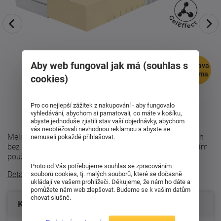
Aby web fungoval jak má (souhlas s
doprava
zdarma
cookies)
Pro co nejlepší zážitek z nakupování - aby fungovalo
vyhledávání, abychom si pamatovali, co máte v košíku,
abyste jednoduše zjistili stav vaší objednávky, abychom
vás neobtěžovali nevhodnou reklamou a abyste se
Melira Hard nabízí stabilní oporu páteře, příjemný povrch
nemuseli pokaždé přihlašovat.
bez přehřívání a dlouhodobou odolnost i při každodenním
používání. Proč zvolit ...
Proto od Vás potřebujeme souhlas se zpracováním
Detailní popis
souborů cookies, tj. malých souborů, které se dočasně
ukládají ve vašem prohlížeči. Děkujeme, že nám ho dáte a
pomůžete nám web zlepšovat. Budeme se k vašim datům
chovat slušně.
Konfigurace produktu