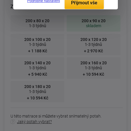
Podrobné nastavení
Přijmout vše
Zvolte rozměr matrace (cm):
200 x 80 x 20
200 x 90 x 20
1-3 týdnů
skladem
200 x 100 x 20
200 x 120 x 20
1-3 týdnů
1-3 týdnů
+ 1 188 Kč
+ 2 970 Kč
200 x 140 x 20
200 x 160 x 20
1-3 týdnů
1-3 týdnů
+ 5 940 Kč
+ 10 594 Kč
200 x 180 x 20
1-3 týdnů
+ 10 594 Kč
U této matrace si můžete vybrat snímatelný potah.
Jaký potah vybrat?