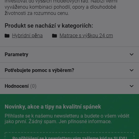
investovat do vyšších modelových řad. Nabízí velmi
vyváženou kombinaci pohodlí, opory a dlouhodobé
životnosti za rozumnou cenu.
Produkt se nachází v kategoriích:
Hybridní pěna
Matrace s výškou 24 cm
Parametry
Potřebujete pomoc s výběrem?
Hodnocení
(0)
Novinky, akce a tipy na kvalitní spánek
Přihlaste se k našemu newsletteru a budete o všem vědět
jako první. Žádný spam. Jen přínosné informace.
Po přihlášení se k newsletteru vám zašleme kód na SLEVU