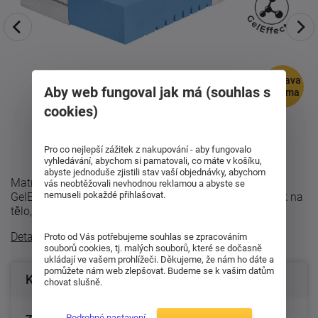
doprava
Aby web fungoval jak má (souhlas s
zdarma
cookies)
Pro co nejlepší zážitek z nakupování - aby fungovalo
vyhledávání, abychom si pamatovali, co máte v košíku,
abyste jednoduše zjistili stav vaší objednávky, abychom
Matrace Alvera 24 - pohodlný vstup do světa
vás neobtěžovali nevhodnou reklamou a abyste se
nemuseli pokaždé přihlašovat.
GelEffectVrchní vrstva GelEffect příjemně odlehčuje tlak na
tělo, pomáhá udržovat svěžejší klima ...
Detailní popis
Proto od Vás potřebujeme souhlas se zpracováním
souborů cookies, tj. malých souborů, které se dočasně
ukládají ve vašem prohlížeči. Děkujeme, že nám ho dáte a
pomůžete nám web zlepšovat. Budeme se k vašim datům
Konfigurace produktu
chovat slušně.
Podrobné nastavení