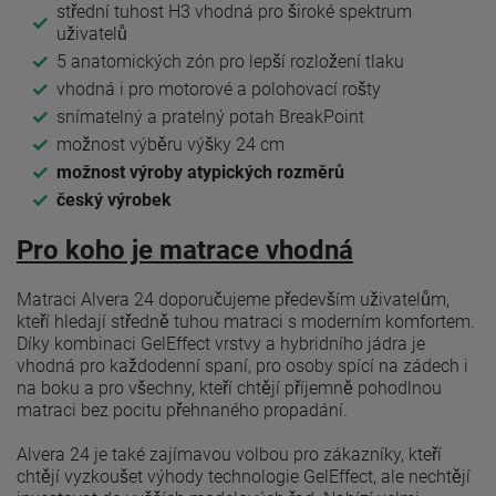
střední tuhost H3 vhodná pro široké spektrum
uživatelů
5 anatomických zón pro lepší rozložení tlaku
vhodná i pro motorové a polohovací rošty
snímatelný a pratelný potah BreakPoint
možnost výběru výšky 24 cm
možnost výroby atypických rozměrů
český výrobek
Pro koho je matrace vhodná
Matraci Alvera 24 doporučujeme především uživatelům,
kteří hledají středně tuhou matraci s moderním komfortem.
Díky kombinaci GelEffect vrstvy a hybridního jádra je
vhodná pro každodenní spaní, pro osoby spící na zádech i
na boku a pro všechny, kteří chtějí příjemně pohodlnou
matraci bez pocitu přehnaného propadání.
Alvera 24 je také zajímavou volbou pro zákazníky, kteří
chtějí vyzkoušet výhody technologie GelEffect, ale nechtějí