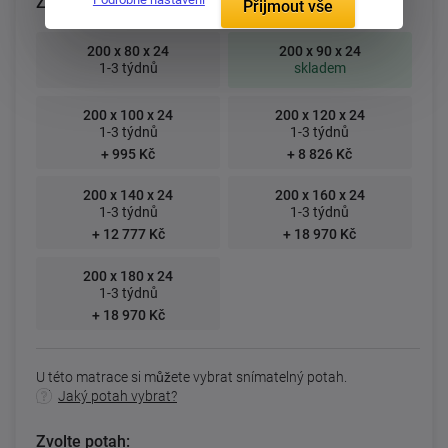
Zvolte rozměr matrace (cm):
Přijmout vše
200 x 80 x 24
200 x 90 x 24
1-3 týdnů
skladem
200 x 100 x 24
200 x 120 x 24
1-3 týdnů
1-3 týdnů
+ 995 Kč
+ 8 826 Kč
200 x 140 x 24
200 x 160 x 24
1-3 týdnů
1-3 týdnů
+ 12 777 Kč
+ 18 970 Kč
200 x 180 x 24
1-3 týdnů
+ 18 970 Kč
U této matrace si můžete vybrat snímatelný potah.
Jaký potah vybrat?
Zvolte potah: