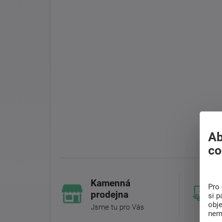
Ab
co
Kamenná
Pro 
prodejna
si p
obj
Jsme tu pro Vás
nem