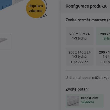
doprava
Konfigurace produktu
zdarma
Zvolte rozměr matrace (
200 x 80 x 24
200 x 
1-3 týdnů
skl
200 x 140 x 24
200 x 1
1-3 týdnů
1-3 
+ 12 777 Kč
+ 18 
U této matrace si můžete vyb
Zvolte potah:
BreakPoint
skladem