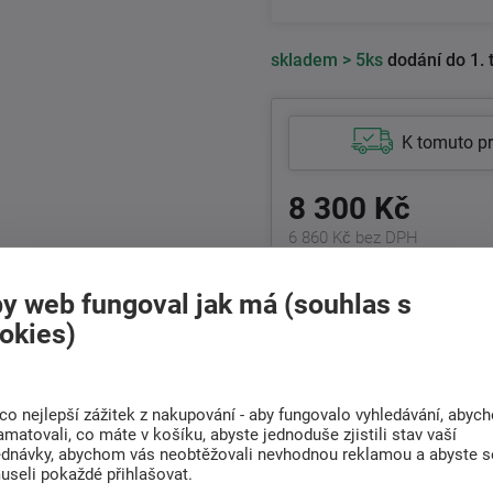
skladem
> 5ks
dodání do 1. 
K tomuto p
8 300 Kč
6 860 Kč bez DPH
+420
511 146 751
y web fungoval jak má (souhlas s
Po-Pá 8:00 - 17:00 hod.
okies)
Doprava
Rádi poradíme s
co nejlepší zážitek z nakupování - aby fungovalo vyhledávání, abyc
ZDARMA
výběrem
amatovali, co máte v košíku, abyste jednoduše zjistili stav vaší
Při nákupu nad 6 000
ednávky, abychom vás neobtěžovali nevhodnou reklamou a abyste s
Najděte vhodnou matraci
Kč
useli pokaždé přihlašovat.