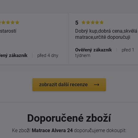
5
starostí
Dobrý kup,dobrá cena,skvělá
matrace,určitě doporučuji
Ověřený zákazník
|
před 1
ený zákazník
|
před 4 dny
týdnem
zobrazit další recenze
Doporučené zboží
Ke zboží
Matrace Alvera 24
doporučujeme dokoupit: