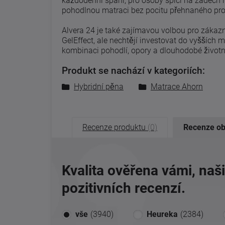
každodenní spaní, pro osoby spící na zádech i 
pohodlnou matraci bez pocitu přehnaného pr
Alvera 24 je také zajímavou volbou pro zákazn
GelEffect, ale nechtějí investovat do vyšších
kombinaci pohodlí, opory a dlouhodobé život
Produkt se nachází v kategoriích:
Hybridní pěna
Matrace Ahorn
Recenze produktu
(0)
Recenze o
Kvalita ověřena vámi, naš
pozitivních recenzí.
vše
(3940)
Heureka
(2384)