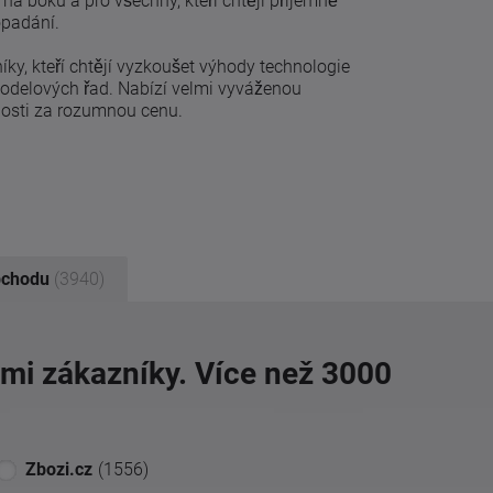
na boku a pro všechny, kteří chtějí příjemně
opadání.
íky, kteří chtějí vyzkoušet výhody technologie
 modelových řad. Nabízí velmi vyváženou
nosti za rozumnou cenu.
bchodu
(3940)
imi zákazníky. Více než 3000
Zbozi.cz
(1556)