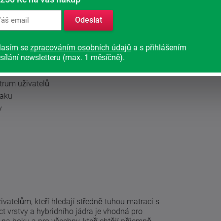
žbu a přispívá k hygienickému prostředí lůžka.
Odeslat
lasím se
zpracováním osobních údajů
a s přihlášením
sílání newsletteru (max. 1 měsíčně).
trum uživatelů
laku
y
atelům, kteří hledají středně tuhou matraci s
 vrstvy a hybridního jádra je vhodná pro