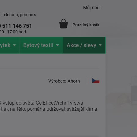
Můj účet
 telefonu, pomoc s
Prázdný košík
0
511 146 751
00 - 17:00 hod.
ytek
Bytový textil
Akce / slevy
Výrobce:
Ahorn
 vstup do světa GelEffectVrchní vrstva
 tlak na tělo, pomáhá udržovat svěžejší klima