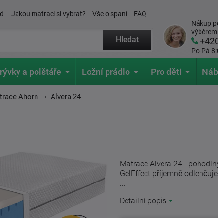
ád
Jakou matraci si vybrat?
Vše o spaní
FAQ
Nákup po
výběrem
Hledat
+42
Po-Pá 8:
rývky a polštáře
Ložní prádlo
Pro děti
Náb
trace Ahorn
Alvera 24
Matrace Alvera 24 - pohodlný
GelEffect příjemně odlehčuje
...
Detailní popis