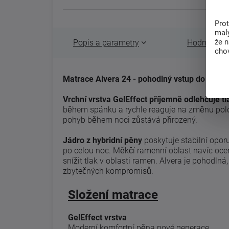
Pro
malý
že 
Popis a parametry
Hodnocení 
chov
Matrace Alvera 24 - pohodlný vstup do světa
Vrchní vrstva GelEffect příjemně odlehčuje tla
během spánku a rychle reaguje na změnu poloh
pohyb během noci zůstává přirozený.
Jádro z hybridní pěny
poskytuje stabilní opor
po celou noc. Měkčí ramenní oblast navíc oce
snížit tlak v oblasti ramen. Alvera je pohodl
zbytečných kompromisů.
Složení matrace
GelEffect vrstva
Moderní komfortní pěna nové generace