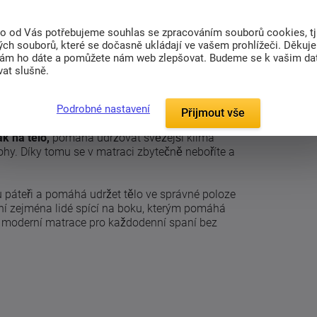
to od Vás potřebujeme souhlas se zpracováním souborů cookies, tj
ch souborů, které se dočasně ukládají ve vašem prohlížeči. Děkuj
nám ho dáte a pomůžete nám web zlepšovat. Budeme se k vašim d
(0)
Související zboží (4)
at slušně.
Podrobné nastavení
 GelEffect
Přijmout vše
k na tělo,
pomáhá udržovat svěžejší klima
y. Díky tomu se v matraci zbytečně neboříte a
u páteři a pomáhá udržet tělo ve správné poloze
ní zejména lidé spící na boku, kterým pomáhá
ná, moderní matrace pro každodenní spaní bez