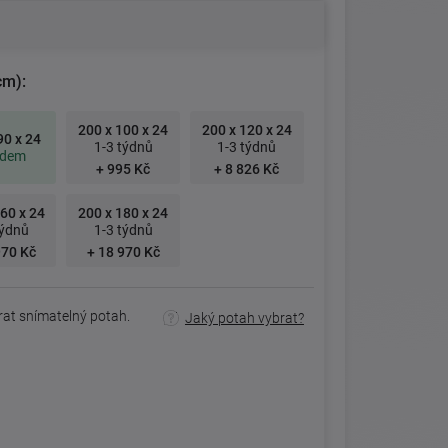
cm):
200 x 100 x 24
200 x 120 x 24
90 x 24
1-3 týdnů
1-3 týdnů
adem
+ 995 Kč
+ 8 826 Kč
60 x 24
200 x 180 x 24
týdnů
1-3 týdnů
970 Kč
+ 18 970 Kč
rat snímatelný potah.
Jaký potah vybrat?