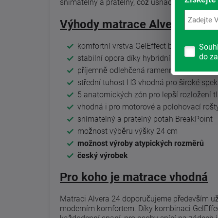
snímatelný a pratelný, což usnadňuje jeho údr
Výhody matrace Alvera
komfortní vrstva GelEffect bez přehřívání
Souh
do za
stabilní opora díky hybridní pěně
příjemně odlehčená ramenní oblast
střední tuhost H3 vhodná pro široké spek
5 anatomických zón pro lepší rozložení t
vhodná i pro motorové a polohovací rošt
snímatelný a pratelný potah BreakPoint
možnost výběru výšky 24 cm
možnost výroby atypických rozměrů
český výrobek
Pro koho je matrace vhodná
Matraci Alvera 24 doporučujeme především uživ
moderním komfortem. Díky kombinaci GelEffect