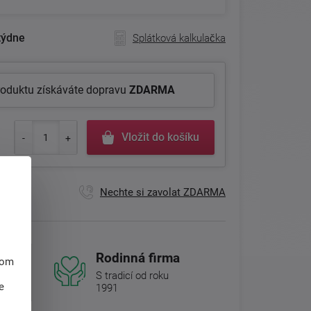
týdne
Splátková kalkulačka
roduktu získáváte dopravu
ZDARMA
Vložit do košíku
Nechte si zavolat ZDARMA
Rodinná firma
hom
S tradicí od roku
e
1991