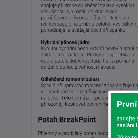
spojuje příjemné odlehčení tlaku s vysokou
vzdušností. Na rozdíl od klasických
paměťových pěn nezadržuje tolik tepla a
rychle reaguje na změnu polohy. Výsledkem 
pohodlnější a svěžejší pocit při spánku.
Hybridní pěnové jádro
Kvalitní hybridní pěna vytváří pevný a stabiln
základ celé matrace. Poskytuje spolehlivou
oporu páteři, dobře rozkládá tlak a pomáhá
udržet dlouhou životnost matrace.
Odlehčená ramenní oblast
Speciálně upravená ramenní zóna snižuje tl
v oblasti ramen a zlepšuje komfort při spánk
na boku. Tělo se může lépe uvolnit a
První
přirozeněji kopírovat povrch matrace.
Potah BreakPoint
zadejte 
zaslání 
Příjemný a prodyšný potah podporuje cirkulac
Získejte