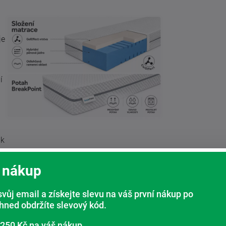
je
í
ak
u
 nákup
svůj email a získejte slevu na váš první nákup po
ihned obdržíte slevový kód.
i vzduchu a pomáhá odvádět vlhkost. Potah je
 250 Kč na váš nákup