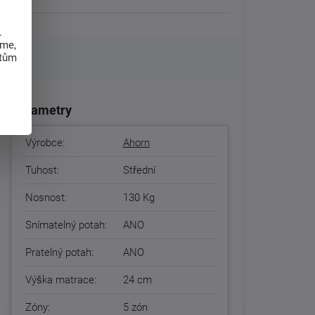
.
eme,
atům
Parametry
Výrobce:
Ahorn
Tuhost:
Střední
Nosnost:
130 Kg
Snímatelný potah:
ANO
Pratelný potah:
ANO
Výška matrace:
24 cm
Zóny:
5 zón