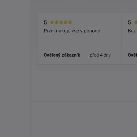
5
5
První nákup, vše v pohodě
Bez 
Ověřený zákazník
|
před 4 dny
Ověř