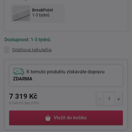
BreakPoint
1-3 týdnů
Dostupnost:
1-3 týdnů
Splátková kalkulačka
K tomuto produktu získáváte dopravu
ZDARMA
7 319 Kč
6 049 Kč bez DPH
Vložit do košíku