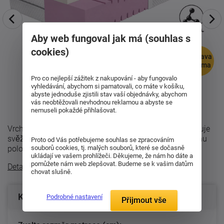
Aby web fungoval jak má (souhlas s
cookies)
doprava
zdarma
Pro co nejlepší zážitek z nakupování - aby fungovalo
vyhledávání, abychom si pamatovali, co máte v košíku,
abyste jednoduše zjistili stav vaší objednávky, abychom
vás neobtěžovali nevhodnou reklamou a abyste se
nemuseli pokaždé přihlašovat.
Vrchní vrstva GelEffect příjemně odlehčuje tlak, podporuje
svěžejší klima během spánku a rychle reaguje na změnu
Proto od Vás potřebujeme souhlas se zpracováním
polohy. Díky tomu se v ...
souborů cookies, tj. malých souborů, které se dočasně
ukládají ve vašem prohlížeči. Děkujeme, že nám ho dáte a
pomůžete nám web zlepšovat. Budeme se k vašim datům
Detailní popis
chovat slušně.
Konfigurace produktu
Podrobné nastavení
Přijmout vše