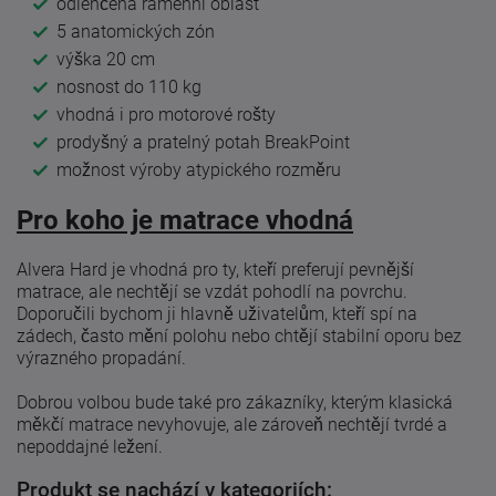
odlehčená ramenní oblast
5 anatomických zón
výška 20 cm
nosnost do 110 kg
vhodná i pro motorové rošty
prodyšný a pratelný potah BreakPoint
možnost výroby atypického rozměru
Pro koho je matrace vhodná
Alvera Hard je vhodná pro ty, kteří preferují pevnější
matrace, ale nechtějí se vzdát pohodlí na povrchu.
Doporučili bychom ji hlavně uživatelům, kteří spí na
zádech, často mění polohu nebo chtějí stabilní oporu bez
výrazného propadání.
Dobrou volbou bude také pro zákazníky, kterým klasická
měkčí matrace nevyhovuje, ale zároveň nechtějí tvrdé a
nepoddajné ležení.
Produkt se nachází v kategoriích: