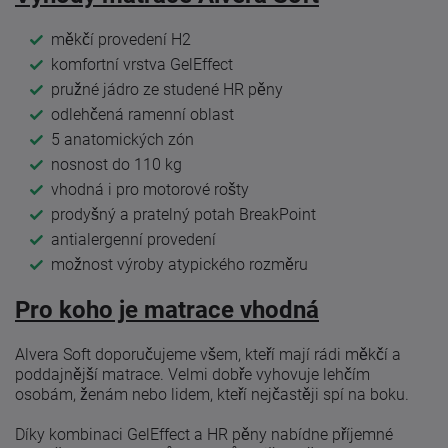
měkčí provedení H2
komfortní vrstva GelEffect
pružné jádro ze studené HR pěny
odlehčená ramenní oblast
5 anatomických zón
nosnost do 110 kg
vhodná i pro motorové rošty
prodyšný a pratelný potah BreakPoint
antialergenní provedení
možnost výroby atypického rozměru
Pro koho je matrace vhodná
Alvera Soft doporučujeme všem, kteří mají rádi měkčí a
poddajnější matrace. Velmi dobře vyhovuje lehčím
osobám, ženám nebo lidem, kteří nejčastěji spí na boku.
Díky kombinaci GelEffect a HR pěny nabídne příjemné