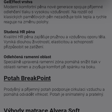
GelEffect vrstva
Moderní komfortní pěna nové generace spojuje příjemné
odlehčení tlaku s vysokou vzdušností. Na rozdíl od
klasických paměťových pěn nezadržuje tolik tepla a rychle
reaguje na změnu polohy.
Studená HR pěna
Kvalitní HR pěna zajišťuje pružnou a vzdušnou oporu těla.
Vyniká dlouhou životností, elasticitou a schopností
přizpůsobit se zatížení.
Odlehčená ramenní oblast
Speciálně upravená ramenní zóna pomáhá snížit tlak v
oblasti ramen a zvyšuje komfort při spánku na boku.
Potah BreakPoint
Prodyšný a příjemný potah podporuje cirkulaci vzduchu a
pomáhá odvádět vlhkost. Potah je snímatelný a pratelný.
Výhody matrace Alvera Soft