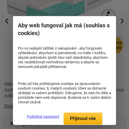
Aby web fungoval jak má (souhlas s
cookies)
doprava
zdarma
Pro co nejlepší zážitek z nakupování - aby fungovalo
vyhledávání, abychom si pamatovali, co máte v košíku,
abyste jednoduše zjistili stav vaší objednávky, abychom
vás neobtěžovali nevhodnou reklamou a abyste se
nemuseli pokaždé přihlašovat.
Měkký komfort s technologií GelEffect Vrchní vrstva
Proto od Vás potřebujeme souhlas se zpracováním
souborů cookies, tj. malých souborů, které se dočasně
GelEffect příjemně odlehčuje tlak na tělo, pomáhá udržovat
ukládají ve vašem prohlížeči. Děkujeme, že nám ho dáte a
svěžejší klima během spánku ...
pomůžete nám web zlepšovat. Budeme se k vašim datům
chovat slušně.
Detailní popis
Podrobné nastavení
Přijmout vše
Konfigurace produktu