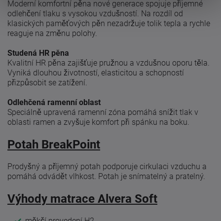
Moderní komfortní pěna nové generace spojuje příjemné
odlehčení tlaku s vysokou vzdušností. Na rozdíl od
klasických paměťových pěn nezadržuje tolik tepla a rychle
reaguje na změnu polohy.
Studená HR pěna
Kvalitní HR pěna zajišťuje pružnou a vzdušnou oporu těla.
Vyniká dlouhou životností, elasticitou a schopností
přizpůsobit se zatížení.
Odlehčená ramenní oblast
Speciálně upravená ramenní zóna pomáhá snížit tlak v
oblasti ramen a zvyšuje komfort při spánku na boku.
Potah BreakPoint
Prodyšný a příjemný potah podporuje cirkulaci vzduchu a
pomáhá odvádět vlhkost. Potah je snímatelný a pratelný.
Výhody matrace Alvera Soft
měkčí provedení H2