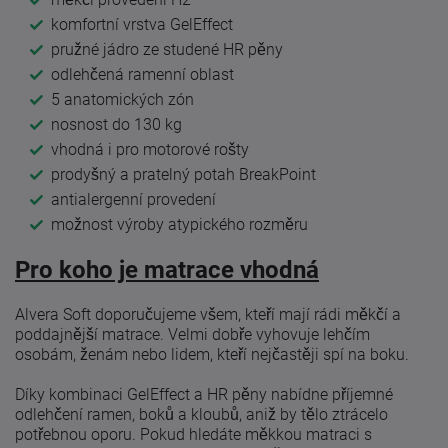
komfortní vrstva GelEffect
pružné jádro ze studené HR pěny
odlehčená ramenní oblast
5 anatomických zón
nosnost do 130 kg
vhodná i pro motorové rošty
prodyšný a pratelný potah BreakPoint
antialergenní provedení
možnost výroby atypického rozměru
Pro koho je matrace vhodná
Alvera Soft doporučujeme všem, kteří mají rádi měkčí a
poddajnější matrace. Velmi dobře vyhovuje lehčím
osobám, ženám nebo lidem, kteří nejčastěji spí na boku.
Díky kombinaci GelEffect a HR pěny nabídne příjemné
odlehčení ramen, boků a kloubů, aniž by tělo ztrácelo
potřebnou oporu. Pokud hledáte měkkou matraci s