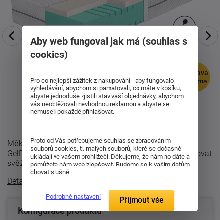
Aby web fungoval jak má (souhlas s
cookies)
doprava
Pro co nejlepší zážitek z nakupování - aby fungovalo
zdarma
vyhledávání, abychom si pamatovali, co máte v košíku,
abyste jednoduše zjistili stav vaší objednávky, abychom
vás neobtěžovali nevhodnou reklamou a abyste se
nemuseli pokaždé přihlašovat.
Proto od Vás potřebujeme souhlas se zpracováním
Měkký komfort s technologií GelEffect Vrchní vrstva
souborů cookies, tj. malých souborů, které se dočasně
GelEffect příjemně odlehčuje tlak na tělo, pomáhá udržovat
ukládají ve vašem prohlížeči. Děkujeme, že nám ho dáte a
svěžejší klima během spánku ...
pomůžete nám web zlepšovat. Budeme se k vašim datům
chovat slušně.
Detailní popis
Podrobné nastavení
Přijmout vše
Konfigurace produktu