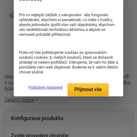
Pro co nejlepší zážitek z nakupování - aby fungovalo
vyhledávání, abychom si pamatovali, co máte v košíku,
abyste jednoduše zjistili stav vaší objednávky, abychom
vás neobtěžovali nevhodnou reklamou a abyste se
nemuseli pokaždé přihlašovat.
Proto od Vás potřebujeme souhlas se zpracováním
souborů cookies, tj. malých souborů, které se dočasně
ukládají ve vašem prohlížeči. Děkujeme, že nám ho dáte a
pomůžete nám web zlepšovat. Budeme se k vašim datům
chovat slušně.
Nepropustný matracový chránič s PUR membránou slouží
k ochraně matrace před proniknutím tekutin do jádra lůžka.
Podrobné nastavení
Matracový chránič prodlužuje ...
Přijmout vše
Detailní popis
Konfigurace produktu
Zvolte provedení chrániče: