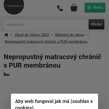
Můj účet
Hledat
Zboží do Vánoc 2023
Matrace do vánoc
Nepropustný matracový chránič s PUR membránou
Nepropustný matracový chránič
s PUR membránou
Aby web fungoval jak má (souhlas s
cookies)