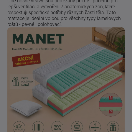
Obě nosné vrstvy jsou prořezány příčně i podélně pro
lepší ventilaci a vytvoření 7 anatomických zón, které
respektují specifické potřeby různých částí těla. Tato
matrace je ideální volbou pro všechny typy lamelových
roštů - pevné i polohovací.