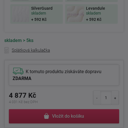
SilverGuard
Levandule
skladem
skladem
+ 592 Kč
+ 592 Kč
skladem
> 5ks
Splátková kalkulačka
K tomuto produktu získáváte dopravu
ZDARMA
4 877 Kč
4 031 Kč bez DPH
Vložit do košíku