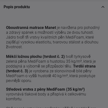
Popis produktu
Oboustranná matrace Manet
je navržena pro pohodlný
a zdravý spánek s možností výběru ze dvou tuhostí.
Jádro tvoří tři vrstvy kvalitních pěn MediFoam, které
zajišťují vysokou elasticitu, tvarovou stálost a dlouhou
životnost.
Měkčí ložnou plochu (tvrdost č. 2)
tvoří tyrkysově
zelená pěna MediFoam s hustotou 35 kg/m³, která je
poddajná a výborně se přizpůsobí tělu.
Tvrdší strana
(tvrdost č. 3)
je vyrobena ze slonovinově bílé pěny
MediFoam o vyšší hustotě 40 kg/m³, která poskytuje
pevnější oporu.
Středová vrstva z pěny MediFoam (35 kg/m³)
vyrovnává tlakové body a přispívá k celkovému
komfortu.