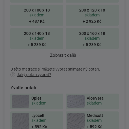
200 x 100 x 18
200 x 120 x 18
skladem
skladem
+ 487 Kč
+ 2 925 Kč
200 x 140 x 18
200 x 160 x 18
skladem
skladem
+ 5 239 Kč
+ 5 239 Kč
Zobrazit další
U této matrace si můžete vybrat snímatelný potah.
Jaký potah vybrat?
Zvolte potah:
Úplet
AloeVera
skladem
skladem
Lyocell
Medicott
skladem
skladem
+ 592 Kč
+ 592 Kč