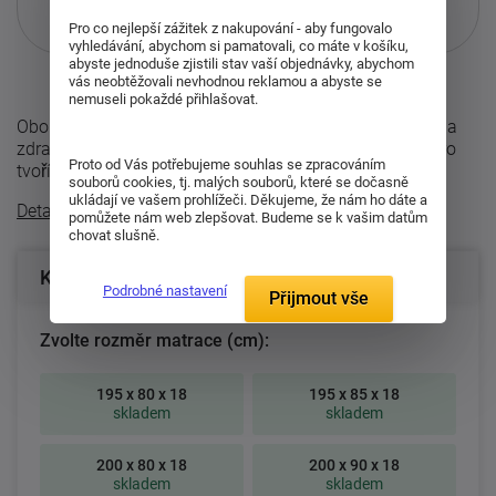
Pouze při nákupu přes i-matrace.cz
Pro co nejlepší zážitek z nakupování - aby fungovalo
Více informací
o službě.
vyhledávání, abychom si pamatovali, co máte v košíku,
abyste jednoduše zjistili stav vaší objednávky, abychom
vás neobtěžovali nevhodnou reklamou a abyste se
nemuseli pokaždé přihlašovat.
Oboustranná matrace Manet je navržena pro pohodlný a
zdravý spánek s možností výběru ze dvou tuhostí. Jádro
Proto od Vás potřebujeme souhlas se zpracováním
tvoří tři vrstvy ...
souborů cookies, tj. malých souborů, které se dočasně
ukládají ve vašem prohlížeči. Děkujeme, že nám ho dáte a
Detailní popis
pomůžete nám web zlepšovat. Budeme se k vašim datům
chovat slušně.
Konfigurace produktu
Podrobné nastavení
Přijmout vše
Zvolte rozměr matrace (cm):
195 x 80 x 18
195 x 85 x 18
skladem
skladem
200 x 80 x 18
200 x 90 x 18
skladem
skladem