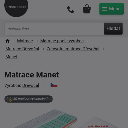
Můj účet
Hledat
Matrace
Matrace podle výrobce
Matrace Dřevočal
Zdravotní matrace Dřevočal
Manet
Matrace Manet
Výrobce:
Dřevočal
30 nocí na vyzkoušení