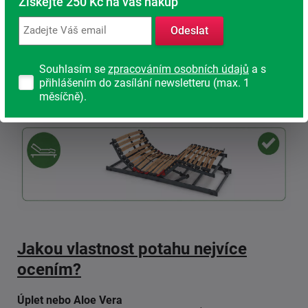
Získejte 250 Kč na váš nákup
Odeslat
Souhlasím se
zpracováním osobních údajů
a s
přihlášením do zasílání newsletteru (max. 1
měsíčně).
Jakou vlastnost potahu nejvíce
ocením?
Úplet nebo Aloe Vera