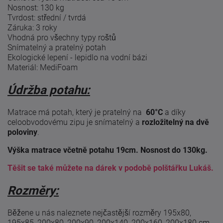
Nosnost: 130 kg
Tvrdost: střední / tvrdá
Záruka: 3 roky
Vhodná pro všechny typy roštů
Snímatelný a pratelný potah
Ekologické lepení - lepidlo na vodní bázi
Materiál: MediFoam
Údržba potahu:
Matrace má potah, který je pratelný na
60°C
a díky
celoobvodovému zipu je snímatelný a
rozložitelný na dvě
poloviny
.
Výška matrace včetně potahu 19cm. Nosnost do 130kg.
Těšit se také můžete na dárek v podobě polštářku Lukáš.
Rozměry:
Běžene u nás naleznete nejčastější rozměry 195x80,
195x85, 200x80, 200x90, 200x140, 200x160, 200x180 cm