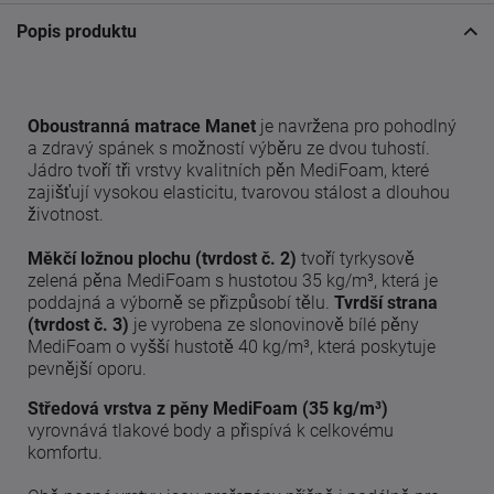
Popis produktu
Oboustranná matrace Manet
je navržena pro pohodlný
a zdravý spánek s možností výběru ze dvou tuhostí.
Jádro tvoří tři vrstvy kvalitních pěn MediFoam, které
zajišťují vysokou elasticitu, tvarovou stálost a dlouhou
životnost.
Měkčí ložnou plochu (tvrdost č. 2)
tvoří tyrkysově
zelená pěna MediFoam s hustotou 35 kg/m³, která je
poddajná a výborně se přizpůsobí tělu.
Tvrdší strana
(tvrdost č. 3)
je vyrobena ze slonovinově bílé pěny
MediFoam o vyšší hustotě 40 kg/m³, která poskytuje
pevnější oporu.
Středová vrstva z pěny MediFoam (35 kg/m³)
vyrovnává tlakové body a přispívá k celkovému
komfortu.