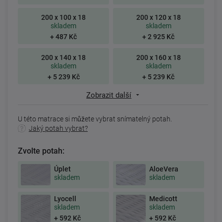
200 x 100 x 18
200 x 120 x 18
skladem
skladem
+ 487 Kč
+ 2 925 Kč
200 x 140 x 18
200 x 160 x 18
skladem
skladem
+ 5 239 Kč
+ 5 239 Kč
Zobrazit další
U této matrace si můžete vybrat snímatelný potah.
Jaký potah vybrat?
Zvolte potah:
Úplet
AloeVera
skladem
skladem
Lyocell
Medicott
skladem
skladem
+ 592 Kč
+ 592 Kč