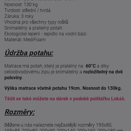
Nosnost: 130 kg
Tvrdost: střední / tvrdá
Záruka: 3 roky
Vhodná pro všechny typy roštů
Snímatelný a pratelný potah
Ekologické lepení - lepidlo na vodní bázi
Materiál: MediFoam
Údržba potahu:
Matrace má potah, který je pratelný na
60°C
a díky
celoobvodovému zipu je snímatelný a
rozložitelný na dvě
poloviny
.
Výška matrace včetně potahu 19cm. Nosnost do 130kg.
Těšit se také můžete na dárek v podobě polštářku Lukáš.
Rozměry:
Běžene u nás naleznete nejčastější rozměry 195x80,
195x85, 200x80, 200x90, 200x140, 200x160, 200x180 cm