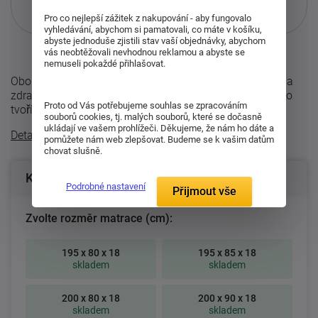
Pouze při nákupu přes i-matrace.cz
Pro co nejlepší zážitek z nakupování - aby fungovalo
Více informací
o službě.
vyhledávání, abychom si pamatovali, co máte v košíku,
abyste jednoduše zjistili stav vaší objednávky, abychom
vás neobtěžovali nevhodnou reklamou a abyste se
nemuseli pokaždé přihlašovat.
Oboustranná matrace Manet je navržena pro pohodlný a
zdravý spánek s možností výběru ze dvou tuhostí. Jádro
Proto od Vás potřebujeme souhlas se zpracováním
tvoří tři vrstvy ...
souborů cookies, tj. malých souborů, které se dočasně
ukládají ve vašem prohlížeči. Děkujeme, že nám ho dáte a
Detailní popis
pomůžete nám web zlepšovat. Budeme se k vašim datům
chovat slušně.
Konfigurace produktu
Podrobné nastavení
Přijmout vše
Zvolte rozměr matrace (cm):
195 x 80 x 18
195 x 85 x 18
skladem
skladem
200 x 80 x 18
200 x 90 x 18
skladem
skladem