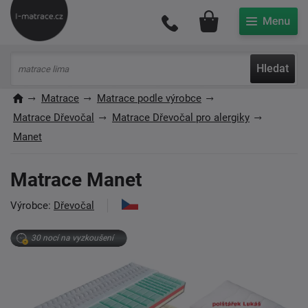
Můj účet
Hledat
Matrace
Matrace podle výrobce
Matrace Dřevočal
Matrace Dřevočal pro alergiky
Manet
Matrace Manet
Výrobce:
Dřevočal
30 nocí na vyzkoušení