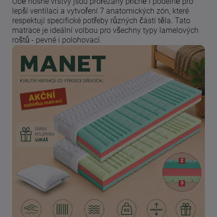
Obě nosné vrstvy jsou prořezány příčně i podélně pro
lepší ventilaci a vytvoření 7 anatomických zón, které
respektují specifické potřeby různých částí těla. Tato
matrace je ideální volbou pro všechny typy lamelových
roštů - pevné i polohovací.