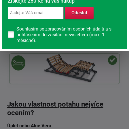
Získejte 250 Kč na váš nákup
Odeslat
Souhlasím se
zpracováním osobních údajů
a s
přihlášením do zasílání newsletteru (max. 1
měsíčně).
Jakou vlastnost potahu nejvíce
ocením?
Úplet nebo Aloe Vera