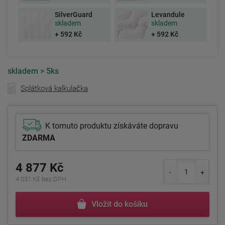
SilverGuard
Levandule
skladem
skladem
+ 592 Kč
+ 592 Kč
skladem
> 5ks
Splátková kalkulačka
K tomuto produktu získáváte dopravu
ZDARMA
4 877 Kč
4 031 Kč bez DPH
Vložit do košíku