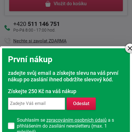
Vložit do košíku
+420
511 146 751
Po-Pá 8:00 - 17:00 hod.
Nechte si zavolat ZDARMA
První nákup
Kamenná prodejna
zadejte svůj email a získejte slevu na váš první
Jsme tu pro Vás
nákup po zaslání ihned obdržíte slevový kód.
Doprava ZDARMA
Získejte 250 Kč na váš nákup
Při nákupu nad 6 000 Kč
Odeslat
Rádi poradíme s výběrem
Najděte vhodnou matraci
Souhlasím se
zpracováním osobních údajů
a s
Rodinná firma
přihlášením do zasílání newsletteru (max. 1
měsíčně).