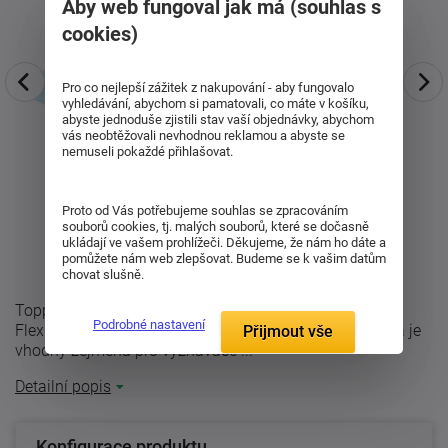
Aby web fungoval jak má (souhlas s
cookies)
Pro co nejlepší zážitek z nakupování - aby fungovalo
vyhledávání, abychom si pamatovali, co máte v košíku,
abyste jednoduše zjistili stav vaší objednávky, abychom
vás neobtěžovali nevhodnou reklamou a abyste se
nemuseli pokaždé přihlašovat.
Proto od Vás potřebujeme souhlas se zpracováním
souborů cookies, tj. malých souborů, které se dočasně
ukládají ve vašem prohlížeči. Děkujeme, že nám ho dáte a
pomůžete nám web zlepšovat. Budeme se k vašim datům
chovat slušně.
Topper FLEXI je luxusní vrchní matrace z pružné pěny
Podrobné nastavení
Flexifoam. Jedná se o doplněk pro každý typ matrace a je
Přijmout vše
vhodný zejména pro vyznavače ...
Detailní popis
Konfigurace produktu