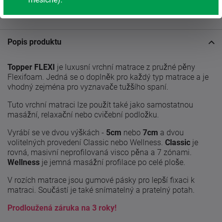
S tradicí od roku 1991
Popis produktu
Topper FLEXI
je luxusní vrchní matrace z pružné pěny
Flexifoam. Jedná se o doplněk pro každý typ matrace a je
vhodný zejména pro vyznavače tužšího spaní.
Tuto vrchní matraci lze použít také jako samostatnou
masážní, relaxační nebo cvičební podložku.
Vyrábí se ve dvou výškách -
5cm
nebo
7cm
a dvou
volitelných provedení Classic nebo Wellness.
Classic
je
rovná, masivní neprofilovaná visco pěna a 7 zónami.
Wellness
je jemná masážní profilace po celé ploše.
V rozích matrace jsou gumové pásky pro lepší fixaci k
matraci. Součástí je také snímatelný a pratelný potah.
Prodloužená záruka na 3 roky!