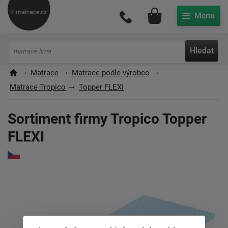
Můj účet
Hledat
Matrace
Matrace podle výrobce
Matrace Tropico
Topper FLEXI
Sortiment firmy Tropico Topper
FLEXI