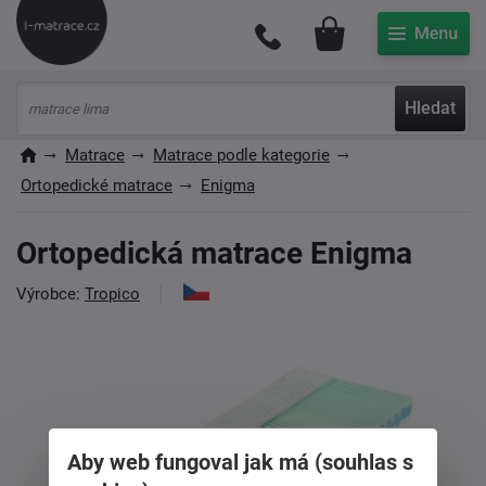
Můj účet
Hledat
Matrace
Matrace podle kategorie
Ortopedické matrace
Enigma
Ortopedická matrace Enigma
Výrobce:
Tropico
Aby web fungoval jak má (souhlas s