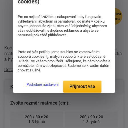
cookies)
doprava
Pro co nejlepší zážitek z nakupování - aby fungovalo
zdarma
vyhledávání, abychom si pamatovali, co máte v košíku,
abyste jednoduše zjistili stav vaší objednávky, abychom
vás neobtěžovali nevhodnou reklamou a abyste se
nemuseli pokaždé přihlašovat.
Komfortní sedmizónová matrace Enigma je partnerskou
Proto od Vás potřebujeme souhlas se zpracováním
matrací, neboť je dvojí tuhosti. Je ortopedická, anatomická
souborů cookies, tj. malých souborů, které se dočasně
a hygienická. Nyní v setu 1 ...
ukládají ve vašem prohlížeči. Děkujeme, že nám ho dáte a
pomůžete nám web zlepšovat. Budeme se k vašim datům
Detailní popis
chovat slušně.
Podrobné nastavení
Přijmout vše
Konfigurace produktu
Zvolte rozměr matrace (cm):
200 x 80 x 20
200 x 90 x 20
1-3 týdnů
1-3 týdnů