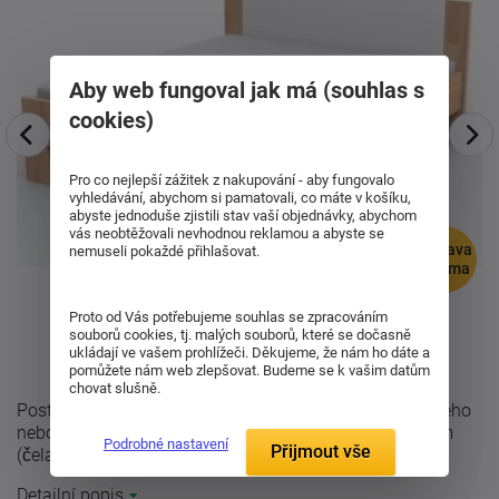
Aby web fungoval jak má (souhlas s
cookies)
Pro co nejlepší zážitek z nakupování - aby fungovalo
vyhledávání, abychom si pamatovali, co máte v košíku,
abyste jednoduše zjistili stav vaší objednávky, abychom
vás neobtěžovali nevhodnou reklamou a abyste se
doprava
nemuseli pokaždé přihlašovat.
zdarma
Proto od Vás potřebujeme souhlas se zpracováním
souborů cookies, tj. malých souborů, které se dočasně
ukládají ve vašem prohlížeči. Děkujeme, že nám ho dáte a
pomůžete nám web zlepšovat. Budeme se k vašim datům
chovat slušně.
Postel Nikoleta s čalouněným čelem se vyrábí z bukového
nebo dubového masivu o síle 27mm (bočnice) a 40 mm
Podrobné nastavení
Přijmout vše
(čela postele) a se strukturou ...
Detailní popis