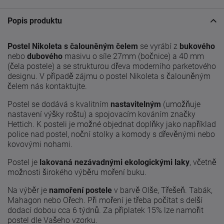
Popis produktu
Postel Nikoleta s čalouněným čelem
se vyrábí z
bukového
nebo
dubového
masivu o síle 27mm (bočnice) a 40 mm
(čela postele) a se strukturou dřeva moderního parketového
designu. V případě zájmu o postel Nikoleta s čalouněným
čelem nás kontaktujte.
Postel se dodává s kvalitním
nastavitelným
(umožňuje
nastavení výšky roštu) a spojovacím kováním značky
Hettich. K posteli je možné objednat doplňky jako například
police nad postel, noční stolky a komody s dřevěnými nebo
kovovými nohami.
Postel je
lakovaná nezávadnými ekologickými laky
, včetně
možnosti širokého výběru moření buku.
Na výběr je
namoření postele
v barvě Olše, Třešeň. Tabák,
Mahagon nebo Ořech. Při moření je třeba počítat s delší
dodací dobou cca 6 týdnů. Za příplatek 15% lze namořit
postel dle Vašeho vzorku.