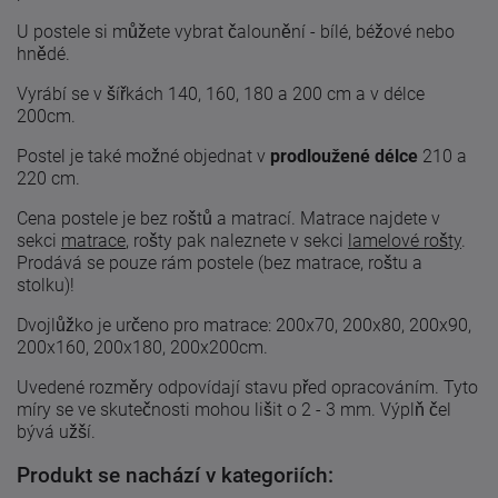
U postele si můžete vybrat čalounění - bílé, béžové nebo
hnědé.
Vyrábí se v šířkách 140, 160, 180 a 200 cm a v délce
200cm.
Postel je také možné objednat v
prodloužené délce
210 a
220 cm.
Cena postele je bez roštů a matrací. Matrace najdete v
sekci
matrace
, rošty pak naleznete v sekci
lamelové rošty
.
Prodává se pouze rám postele (bez matrace, roštu a
stolku)!
Dvojlůžko je určeno pro matrace: 200x70, 200x80, 200x90,
200x160, 200x180, 200x200cm.
Uvedené
rozměry odpovídají
stavu
před
opracováním
.
Tyto
míry
se
ve skutečnosti
mohou lišit
o 2
-
3
mm. Výplň čel
bývá užší.
Produkt se nachází v kategoriích: