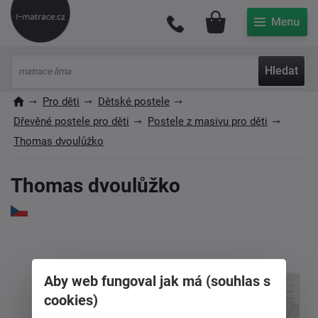
Můj účet
Hledat
Pro děti
Dětské postele
Dřevěné postele pro děti
Postele z masivu pro děti
Thomas dvoulůžko
Thomas dvoulůžko
Aby web fungoval jak má (souhlas s
cookies)