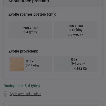
Konfigurace produktu
Zvolte rozměr postele (cm):
200 x 180
200 x 140
3-4 týdny
3-4 týdny
+ 2 295 Kč
Zvolte provedení:
Bílá
Smrk
3-4 týdny
3-4 týdny
+ 4 368 Kč
Dostupnost:
3-4 týdny
Splátková kalkulačka