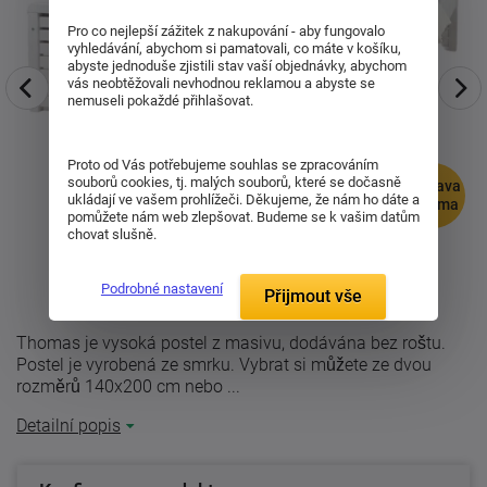
Pro co nejlepší zážitek z nakupování - aby fungovalo
vyhledávání, abychom si pamatovali, co máte v košíku,
abyste jednoduše zjistili stav vaší objednávky, abychom
vás neobtěžovali nevhodnou reklamou a abyste se
nemuseli pokaždé přihlašovat.
Proto od Vás potřebujeme souhlas se zpracováním
souborů cookies, tj. malých souborů, které se dočasně
doprava
ukládají ve vašem prohlížeči. Děkujeme, že nám ho dáte a
zdarma
pomůžete nám web zlepšovat. Budeme se k vašim datům
chovat slušně.
Podrobné nastavení
Přijmout vše
Thomas je vysoká postel z masivu, dodávána bez roštu.
Postel je vyrobená ze smrku. Vybrat si můžete ze dvou
rozměrů 140x200 cm nebo ...
Detailní popis