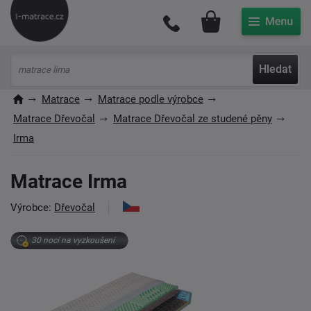
Můj účet
Hledat
Matrace
Matrace podle výrobce
Matrace Dřevočal
Matrace Dřevočal ze studené pěny
Irma
Matrace Irma
Výrobce:
Dřevočal
30 nocí na vyzkoušení