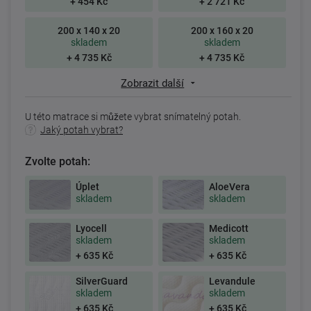
+ 454 Kč
+ 2 721 Kč
200 x 140 x 20
200 x 160 x 20
skladem
skladem
+ 4 735 Kč
+ 4 735 Kč
Zobrazit další
U této matrace si můžete vybrat snímatelný potah.
Jaký potah vybrat?
Zvolte potah:
Úplet
AloeVera
skladem
skladem
Lyocell
Medicott
skladem
skladem
+ 635 Kč
+ 635 Kč
SilverGuard
Levandule
skladem
skladem
+ 635 Kč
+ 635 Kč