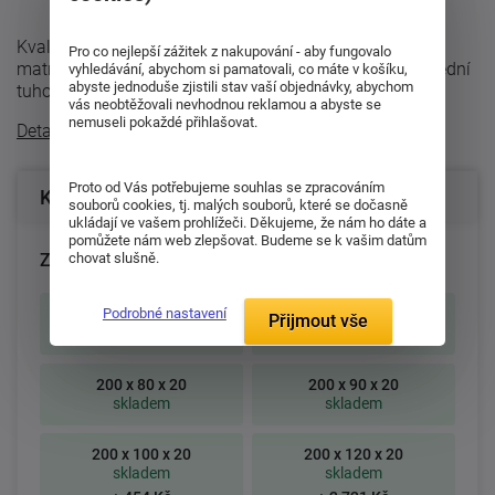
Kvalitní pružinová sedmizónová matrace. Nosné vrstvy
Pro co nejlepší zážitek z nakupování - aby fungovalo
matrace tvoří elastická pěna MediFoam (32 kg/m³) střední
vyhledávání, abychom si pamatovali, co máte v košíku,
abyste jednoduše zjistili stav vaší objednávky, abychom
tuhosti, tvarovaná do m ...
vás neobtěžovali nevhodnou reklamou a abyste se
nemuseli pokaždé přihlašovat.
Detailní popis
Proto od Vás potřebujeme souhlas se zpracováním
Konfigurace produktu
souborů cookies, tj. malých souborů, které se dočasně
ukládají ve vašem prohlížeči. Děkujeme, že nám ho dáte a
pomůžete nám web zlepšovat. Budeme se k vašim datům
Zvolte rozměr matrace (cm):
chovat slušně.
195 x 80 x 20
195 x 85 x 20
Podrobné nastavení
Přijmout vše
skladem
skladem
200 x 80 x 20
200 x 90 x 20
skladem
skladem
200 x 100 x 20
200 x 120 x 20
skladem
skladem