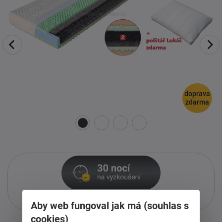
doprava
zdarma
Pouze při nákupu přes i-matrace.cz
Aby web fungoval jak má (souhlas s
Více informací
o službě.
cookies)