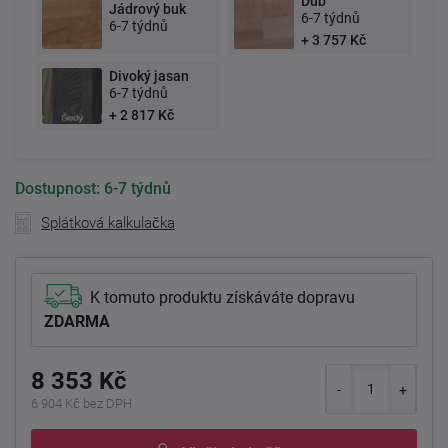
Dub
Jádrový buk
6-7 týdnů
6-7 týdnů
+ 3 757 Kč
Divoký jasan
6-7 týdnů
+ 2 817 Kč
Dostupnost:
6-7 týdnů
Splátková kalkulačka
K tomuto produktu získáváte dopravu
ZDARMA
8 353 Kč
6 904 Kč bez DPH