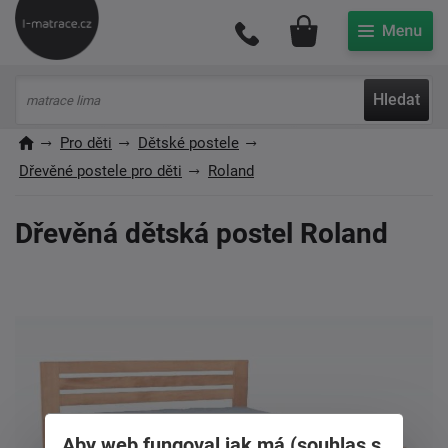
Můj účet
Hledat
Pro děti
Dětské postele
Dřevěné postele pro děti
Roland
Dřevěná dětská postel Roland
Aby web fungoval jak má (souhlas s