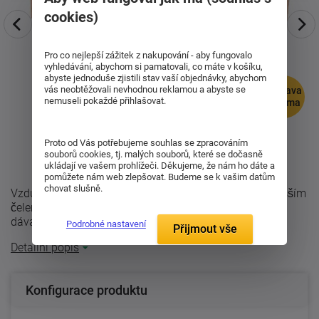
cookies)
Pro co nejlepší zážitek z nakupování - aby fungovalo
vyhledávání, abychom si pamatovali, co máte v košíku,
abyste jednoduše zjistili stav vaší objednávky, abychom
vás neobtěžovali nevhodnou reklamou a abyste se
doprava
nemuseli pokaždé přihlašovat.
zdarma
Proto od Vás potřebujeme souhlas se zpracováním
souborů cookies, tj. malých souborů, které se dočasně
ukládají ve vašem prohlížeči. Děkujeme, že nám ho dáte a
pomůžete nám web zlepšovat. Budeme se k vašim datům
chovat slušně.
Vzdušná dřevěná postel z masivu Roland 50 Plus z vyšším
čelem i ložnou plochou. Masivní 20cm vysoké bočnice
dávají posteli dojem ...
Podrobné nastavení
Přijmout vše
Detailní popis
Konfigurace produktu