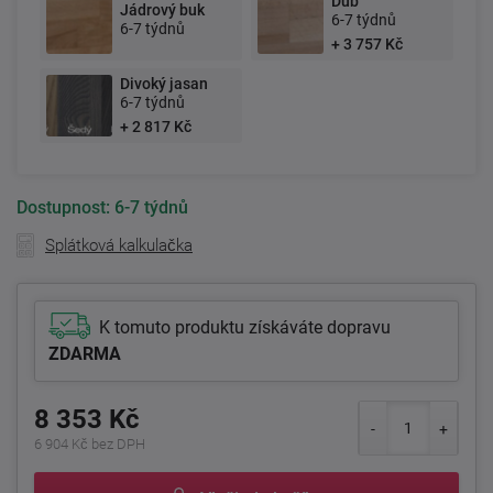
Dub
Jádrový buk
6-7 týdnů
6-7 týdnů
+ 3 757 Kč
Divoký jasan
6-7 týdnů
+ 2 817 Kč
Dostupnost:
6-7 týdnů
Splátková kalkulačka
K tomuto produktu získáváte dopravu
ZDARMA
8 353 Kč
6 904 Kč bez DPH