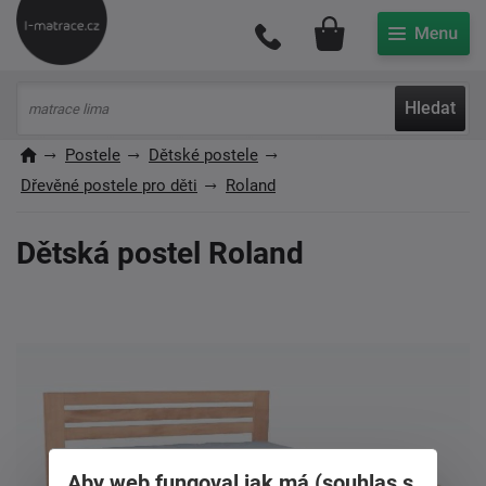
Můj účet
Hledat
Postele
Dětské postele
Dřevěné postele pro děti
Roland
Dětská postel Roland
Aby web fungoval jak má (souhlas s