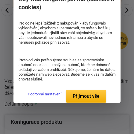
cookies)
Pro co nejlepší zážitek z nakupování - aby fungovalo
vyhledávání, abychom si pamatovali, co máte v košíku,
abyste jednoduše zjistili stav vaší objednávky, abychom
vás neobtěžovali nevhodnou reklamou a abyste se
doprava
nemuseli pokaždé přihlašovat.
zdarma
Proto od Vás potřebujeme souhlas se zpracováním
souborů cookies, tj. malých souborů, které se dočasně
ukládají ve vašem prohlížeči. Děkujeme, že nám ho dáte a
pomůžete nám web zlepšovat. Budeme se k vašim datům
chovat slušně.
Vzdušná dřevěná postel z masivu Roland 50 Plus z vyšším
čelem i ložnou plochou. Masivní 20cm vysoké bočnice
dávají posteli dojem ...
Podrobné nastavení
Přijmout vše
Detailní popis
Konfigurace produktu