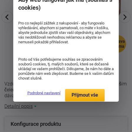
cookies)
Pro co nejlepší zážitek z nakupování - aby fungovalo
vyhledávání, abychom si pamatovali, co máte v košíku,
abyste jednoduše zjistili stav vaší objednávky, abychom
vás neobtěžovali nevhodnou reklamou a abyste se
doprava
nemuseli pokaždé přihlašovat.
zdarma
Proto od Vás potřebujeme souhlas se zpracováním
souborů cookies, tj. malých souborů, které se dočasně
ukládají ve vašem prohlížeči. Děkujeme, že nám ho dáte a
pomůžete nám web zlepšovat. Budeme se k vašim datům
chovat slušně.
Vzdušná dřevěná postel z masivu Roland 50 Plus z vyšším
čelem i ložnou plochou. Masivní 20xm vysoké bočnice
Podrobné nastavení
Přijmout vše
dávají posteli dojem ...
Detailní popis
Konfigurace produktu