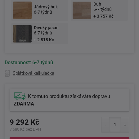
Dub
Jádrový buk
6-7 týdnů
6-7 týdnů
+ 3 757 Kč
Divoký jasan
6-7 týdnů
+ 2 818 Kč
Dostupnost:
6-7 týdnů
Splátková kalkulačka
K tomuto produktu získáváte dopravu
ZDARMA
9 292 Kč
7 680 Kč bez DPH