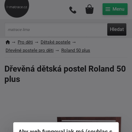
Můj účet
Hledat
Pro děti
Dětské postele
Dřevěné postele pro děti
Roland 50 plus
Dřevěná dětská postel Roland 50
plus
Aby web fungoval jak má (souhlas s