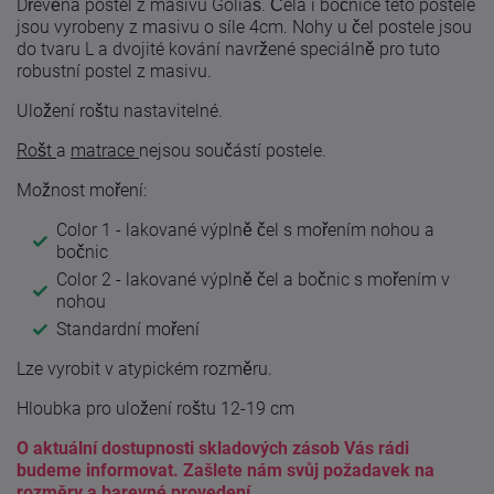
Dřevěná postel z masivu Goliáš. Čela i bočnice této postele
jsou vyrobeny z masivu o síle 4cm. Nohy u čel postele jsou
do tvaru L a dvojité kování navržené speciálně pro tuto
robustní postel z masivu.
Uložení roštu nastavitelné.
Rošt
a
matrace
nejsou součástí postele.
Možnost moření:
Color 1 - lakované výplně čel s mořením nohou a
bočnic
Color 2 - lakované výplně čel a bočnic s mořením v
nohou
Standardní moření
Lze vyrobit v atypickém rozměru.
Hloubka pro uložení roštu 12-19 cm
O aktuální dostupnosti skladových zásob Vás rádi
budeme informovat. Zašlete nám svůj požadavek na
rozměry a barevné provedení.