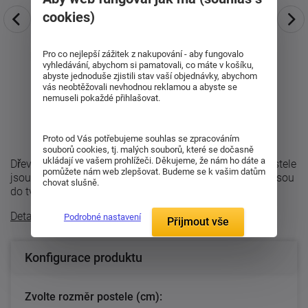
cookies)
Pro co nejlepší zážitek z nakupování - aby fungovalo
vyhledávání, abychom si pamatovali, co máte v košíku,
abyste jednoduše zjistili stav vaší objednávky, abychom
vás neobtěžovali nevhodnou reklamou a abyste se
nemuseli pokaždé přihlašovat.
Proto od Vás potřebujeme souhlas se zpracováním
souborů cookies, tj. malých souborů, které se dočasně
ukládají ve vašem prohlížeči. Děkujeme, že nám ho dáte a
Dřevěná postel z masivu Goliáš. Čela i bočnice této postele
pomůžete nám web zlepšovat. Budeme se k vašim datům
jsou vyrobeny z masivu o síle 4cm. Nohy u čel postele jsou
chovat slušně.
do tvaru L a dvojité ...
Detailní popis
Podrobné nastavení
Přijmout vše
Konfigurace produktu
Zvolte rozměr postele (cm):