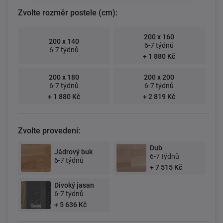
Zvolte rozměr postele (cm):
200 x 160
200 x 140
6-7 týdnů
6-7 týdnů
+ 1 880 Kč
200 x 180
200 x 200
6-7 týdnů
6-7 týdnů
+ 1 880 Kč
+ 2 819 Kč
Zvolte provedení:
Dub
Jádrový buk
6-7 týdnů
6-7 týdnů
+ 7 515 Kč
Divoký jasan
6-7 týdnů
+ 5 636 Kč