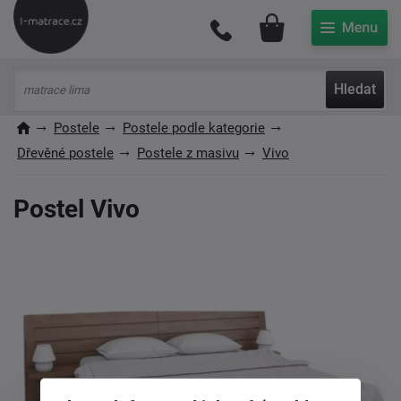
Můj účet
Hledat
Postele
Postele podle kategorie
Dřevěné postele
Postele z masivu
Vivo
Postel Vivo