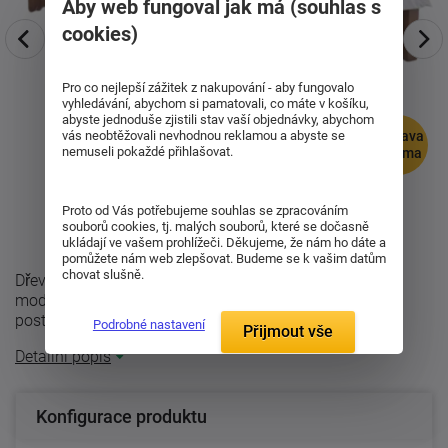
Aby web fungoval jak má (souhlas s
cookies)
Pro co nejlepší zážitek z nakupování - aby fungovalo
vyhledávání, abychom si pamatovali, co máte v košíku,
abyste jednoduše zjistili stav vaší objednávky, abychom
vás neobtěžovali nevhodnou reklamou a abyste se
doprava
nemuseli pokaždé přihlašovat.
zdarma
Proto od Vás potřebujeme souhlas se zpracováním
souborů cookies, tj. malých souborů, které se dočasně
ukládají ve vašem prohlížeči. Děkujeme, že nám ho dáte a
pomůžete nám web zlepšovat. Budeme se k vašim datům
chovat slušně.
Dřevěná postel z masivu Vivo. Jedná se o postel v
moderním designu, kde je čelo širší než samotný rám
postele a jsou v něm zakomponovány ...
Podrobné nastavení
Přijmout vše
Detailní popis
Konfigurace produktu