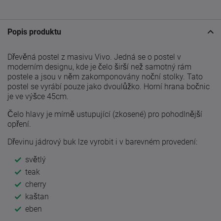
Popis produktu
Dřevěná postel z masivu Vivo. Jedná se o postel v
moderním designu, kde je čelo širší než samotný rám
postele a jsou v něm zakomponovány noční stolky. Tato
postel se vyrábí pouze jako dvoulůžko. Horní hrana bočnic
je ve výšce 45cm.
Čelo hlavy je mírně ustupující (zkosené) pro pohodlnější
opření.
Dřevinu jádrový buk lze vyrobit i v barevném provedení:
světlý
teak
cherry
kaštan
eben