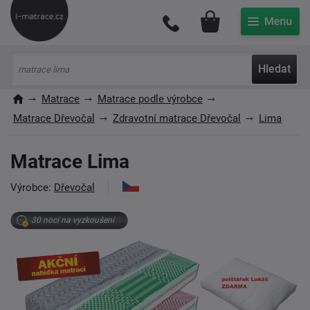
Můj účet
Hledat
Matrace
Matrace podle výrobce
Matrace Dřevočal
Zdravotní matrace Dřevočal
Lima
Matrace Lima
Výrobce:
Dřevočal
30 nocí na vyzkoušení