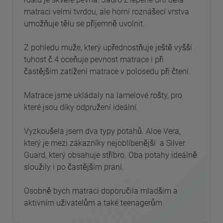
matraci velmi tvrdou, ale horní roznášecí vrstva
umožňuje tělu se příjemně uvolnit.
Z pohledu muže, který upřednostňuje ještě vyšší
tuhost č.4 oceňuje pevnost matrace i při
častějším zatížení matrace v polosedu při čtení.
Matrace jsme ukládaly na lamelové rošty, pro
které jsou díky odpružení ideální.
Vyzkoušela jsem dva typy potahů. Aloe Vera,
který je mezi zákazníky nejoblíbenější a Silver
Guard, který obsahuje stříbro. Oba potahy ideálně
sloužily i po častějším praní.
Osobně bych matraci doporučila mladším a
aktivním uživatelům a také teenagerům.