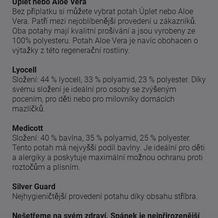
Úplet nebo Aloe Vera
Bez příplatku si můžete vybrat potah Úplet nebo Aloe
Vera. Patří mezi nejoblíbenější provedení u zákazníků.
Oba potahy mají kvalitní prošívání a jsou vyrobeny ze
100% polyesteru. Potah Aloe Vera je navíc obohacen o
výtažky z této regenerační rostliny.
Lyocell
Složení: 44 % lyocell, 33 % polyamid, 23 % polyester. Díky
svému složení je ideální pro osoby se zvýšeným
pocením, pro děti nebo pro milovníky domácích
mazlíčků.
Medicott
Složení: 40 % bavlna, 35 % polyamid, 25 % polyester.
Tento potah má nejvyšší podíl bavlny. Je ideální pro děti
a alergiky a poskytuje maximální možnou ochranu proti
roztočům a plísním.
Silver Guard
Nejhygieničtější provedení potahu díky obsahu stříbra.
Nešetřeme na svém zdraví. Spánek je nejpřirozenější