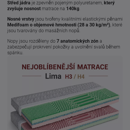
Střed jádra
je zpevněn pojeným polyuretanem,
který
zvyšuje nosnost
matrace na
140kg
.
Nosné vrstvy
jsou tvořeny kvalitními elastickými pěnami
Medifoam o objemové hmotnosti (28 a 30 kg/m³)
, které
jsou tvarovány do masážních nopů.
Nopy jsou rozděleny do
7 anatomických zón
a
zabezpečují prokrvení pokožky a uvolnění svalů během
spánku.