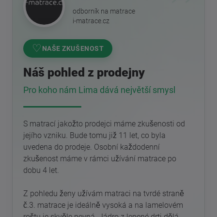
odborník na matrace
i-matrace.cz
♡
NAŠE ZKUŠENOST
Náš pohled z prodejny
Pro koho nám Lima dává největší smysl
S matrací jakožto prodejci máme zkušenosti od
jejího vzniku. Bude tomu již 11 let, co byla
uvedena do prodeje. Osobní každodenní
zkušenost máme v rámci užívání matrace po
dobu 4 let.
Z pohledu ženy užívám matraci na tvrdé straně
č.3. matrace je ideálně vysoká a na lamelovém
roštu je skvěle pevná. Jádro z lepené drti dělá