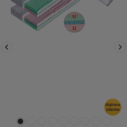
doprava
zdarma