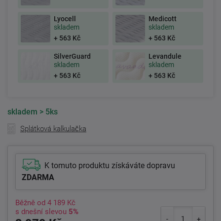
Lyocell
Medicott
skladem
skladem
+ 563 Kč
+ 563 Kč
SilverGuard
Levandule
skladem
skladem
+ 563 Kč
+ 563 Kč
skladem
> 5ks
Splátková kalkulačka
K tomuto produktu získáváte dopravu
ZDARMA
Běžně od
4 189 Kč
s dnešní slevou
5%