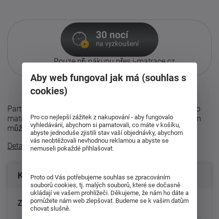
Pouze při nákupu přes i-matrace.cz
Více informací
o službě.
Aby web fungoval jak má (souhlas s
cookies)
Partnerská sendvičová matrace Lima, dvojí tuhosti. Tato
Pro co nejlepší zážitek z nakupování - aby fungovalo
matrace má z každé strany jinou tuhost. Jejím otočením
vyhledávání, abychom si pamatovali, co máte v košíku,
můžete měnit tužší a měkčí ...
abyste jednoduše zjistili stav vaší objednávky, abychom
vás neobtěžovali nevhodnou reklamou a abyste se
Detailní popis
nemuseli pokaždé přihlašovat.
Konfigurace produktu
Proto od Vás potřebujeme souhlas se zpracováním
souborů cookies, tj. malých souborů, které se dočasně
ukládají ve vašem prohlížeči. Děkujeme, že nám ho dáte a
pomůžete nám web zlepšovat. Budeme se k vašim datům
Zvolte rozměr matrace (cm):
chovat slušně.