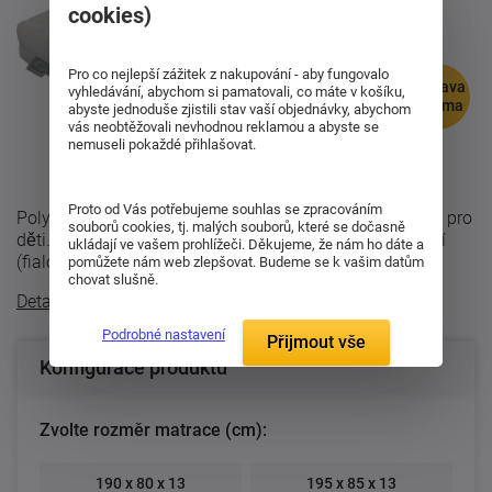
cookies)
Pro co nejlepší zážitek z nakupování - aby fungovalo
doprava
vyhledávání, abychom si pamatovali, co máte v košíku,
zdarma
abyste jednoduše zjistili stav vaší objednávky, abychom
vás neobtěžovali nevhodnou reklamou a abyste se
nemuseli pokaždé přihlašovat.
Proto od Vás potřebujeme souhlas se zpracováním
Polyuretanová matrace Junior relax je vhodná zejména pro
souborů cookies, tj. malých souborů, které se dočasně
děti. Je vyrobena z PUR pěny Eliocell rozdílných tuhostí
ukládají ve vašem prohlížeči. Děkujeme, že nám ho dáte a
(fialová 25kg/m3, oranžová ...
pomůžete nám web zlepšovat. Budeme se k vašim datům
chovat slušně.
Detailní popis
Podrobné nastavení
Přijmout vše
Konfigurace produktu
Zvolte rozměr matrace (cm):
190 x 80 x 13
195 x 85 x 13