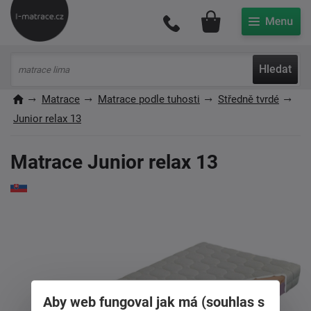
Můj účet
Hledat
Matrace
Matrace podle tuhosti
Středně tvrdé
Junior relax 13
Matrace Junior relax 13
Aby web fungoval jak má (souhlas s