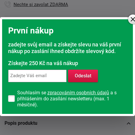
Nechte si zavolat ZDARMA
První nákup
Kamenná prodejna
Jsme tu pro Vás
zadejte svůj email a získejte slevu na váš první
Doprava ZDARMA
nákup po zaslání ihned obdržíte slevový kód.
Při nákupu nad 6 000 Kč
Získejte 250 Kč na váš nákup
Rádi poradíme s výběrem
Odeslat
Najděte vhodnou matraci
Rodinná firma
Souhlasím se
zpracováním osobních údajů
a s
přihlášením do zasílání newsletteru (max. 1
S tradicí od roku 1991
měsíčně).
Popis produktu