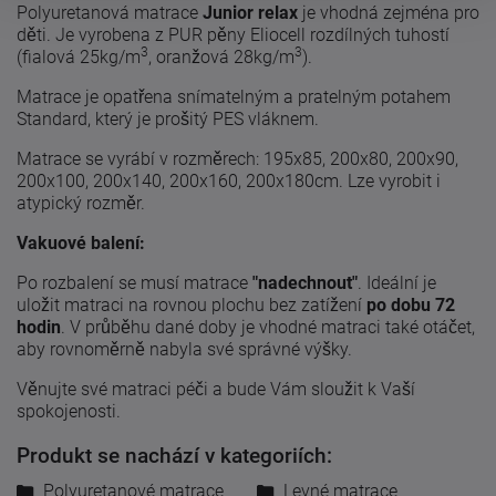
Polyuretanová matrace
Junior relax
je vhodná zejména pro
děti. Je vyrobena z PUR pěny Eliocell rozdílných tuhostí
3
3
(fialová 25kg/m
, oranžová 28kg/m
).
Matrace je opatřena snímatelným a pratelným potahem
Standard, který je prošitý PES vláknem.
Matrace se vyrábí v rozměrech: 195x85, 200x80, 200x90,
200x100, 200x140, 200x160, 200x180cm. Lze vyrobit i
atypický rozměr.
Vakuové balení:
Po rozbalení se musí matrace
"nadechnout"
. Ideální je
uložit matraci na rovnou plochu bez zatížení
po dobu 72
hodin
. V průběhu dané doby je vhodné matraci také otáčet,
aby rovnoměrně nabyla své správné výšky.
Věnujte své matraci péči a bude Vám sloužit k Vaší
spokojenosti.
Produkt se nachází v kategoriích:
Polyuretanové matrace
Levné matrace