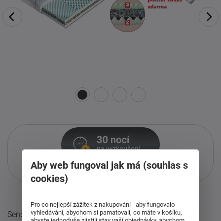
Aby web fungoval jak má (souhlas s
Pouze při nákupu přes i-matrace.cz
Více informací
o službě.
cookies)
Pro co nejlepší zážitek z nakupování - aby fungovalo
vyhledávání, abychom si pamatovali, co máte v košíku,
Sendvičová matrace s jádrem z pojeného polyuretanu.
abyste jednoduše zjistili stav vaší objednávky, abychom