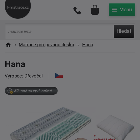
Můj účet
Hledat
Matrace pro pevnou desku
Hana
Hana
Výrobce:
Dřevočal
30 nocí na vyzkoušení