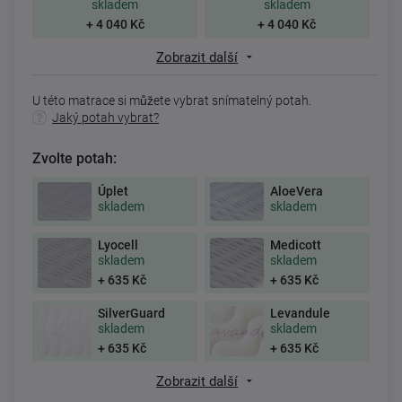
skladem
skladem
+ 4 040 Kč
+ 4 040 Kč
Zobrazit další
U této matrace si můžete vybrat snímatelný potah.
Jaký potah vybrat?
Zvolte potah:
Úplet
AloeVera
skladem
skladem
Lyocell
Medicott
skladem
skladem
+ 635 Kč
+ 635 Kč
SilverGuard
Levandule
skladem
skladem
+ 635 Kč
+ 635 Kč
Zobrazit další