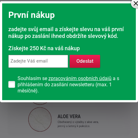
Nešetřeme na svém zdraví. Spánek je nejpřirozenější
regenerací našeho těla.
První nákup
zadejte svůj email a získejte slevu na váš první
nákup po zaslání ihned obdržíte slevový kód.
Získejte 250 Kč na váš nákup
Odeslat
Souhlasím se
zpracováním osobních údajů
a s
přihlášením do zasílání newsletteru (max. 1
měsíčně).