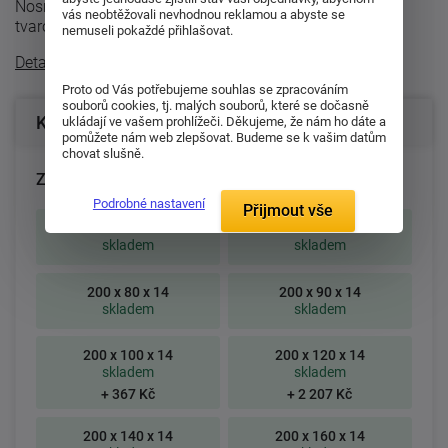
Nosné vrstvy matrace tvoří pěna MediFoam (32 kg/m³)
vás neobtěžovali nevhodnou reklamou a abyste se
tvarovaná do masážních nopů ...
nemuseli pokaždé přihlašovat.
Detailní popis
Proto od Vás potřebujeme souhlas se zpracováním
souborů cookies, tj. malých souborů, které se dočasně
Konfigurace produktu
ukládají ve vašem prohlížeči. Děkujeme, že nám ho dáte a
pomůžete nám web zlepšovat. Budeme se k vašim datům
chovat slušně.
Zvolte rozměr matrace (cm):
Podrobné nastavení
Přijmout vše
195 x 80 x 14
195 x 85 x 14
skladem
skladem
200 x 80 x 14
200 x 90 x 14
skladem
skladem
200 x 100 x 14
200 x 120 x 14
skladem
skladem
+ 367 Kč
+ 2 207 Kč
200 x 140 x 14
200 x 160 x 14