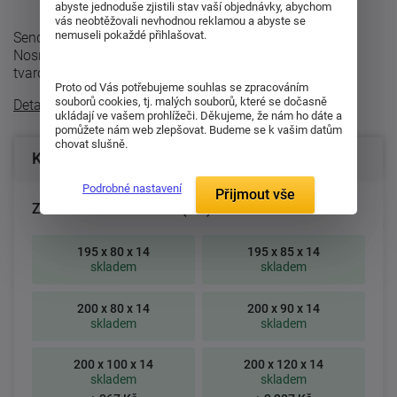
abyste jednoduše zjistili stav vaší objednávky, abychom
vás neobtěžovali nevhodnou reklamou a abyste se
nemuseli pokaždé přihlašovat.
Sendvičová matrace s jádrem z pojeného polyuretanu.
Nosné vrstvy matrace tvoří pěna MediFoam (32 kg/m³)
tvarovaná do masážních nopů ...
Proto od Vás potřebujeme souhlas se zpracováním
souborů cookies, tj. malých souborů, které se dočasně
Detailní popis
ukládají ve vašem prohlížeči. Děkujeme, že nám ho dáte a
pomůžete nám web zlepšovat. Budeme se k vašim datům
chovat slušně.
Konfigurace produktu
Podrobné nastavení
Přijmout vše
Zvolte rozměr matrace (cm):
195 x 80 x 14
195 x 85 x 14
skladem
skladem
200 x 80 x 14
200 x 90 x 14
skladem
skladem
200 x 100 x 14
200 x 120 x 14
skladem
skladem