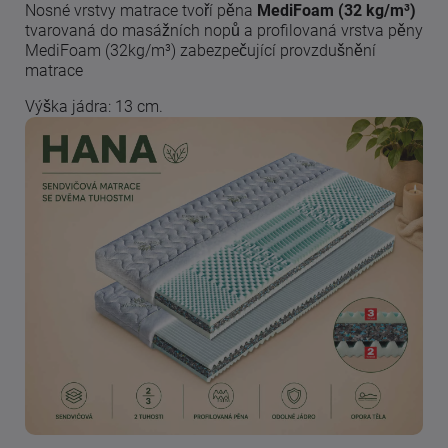
Nosné vrstvy matrace tvoří pěna
MediFoam (32 kg/m³)
tvarovaná do masážních nopů a profilovaná vrstva pěny
MediFoam (32kg/m³) zabezpečující provzdušnění
matrace
Výška jádra: 13 cm.