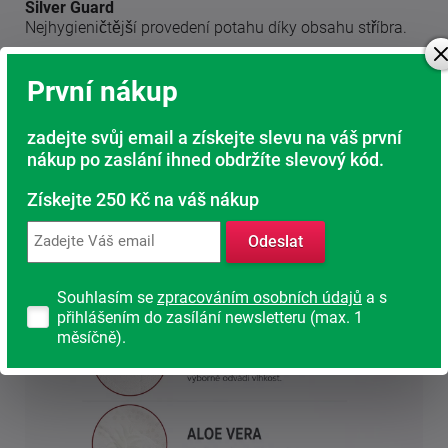
Silver Guard
Nejhygieničtější provedení potahu díky obsahu stříbra.
Nešetřeme na svém zdraví. Spánek je nejpřirozenější
První nákup
regenerací našeho těla.
zadejte svůj email a získejte slevu na váš první
nákup po zaslání ihned obdržíte slevový kód.
Získejte 250 Kč na váš nákup
Odeslat
Souhlasím se
zpracováním osobních údajů
a s
přihlášením do zasílání newsletteru (max. 1
měsíčně).