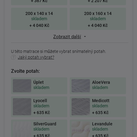
+ 367 Kč
+ 2 207 Kč
200 x 140 x 14
200 x 160 x 14
skladem
skladem
+ 4 040 Kč
+ 4 040 Kč
Zobrazit další
U této matrace si můžete vybrat snímatelný potah.
Jaký potah vybrat?
Zvolte potah:
Úplet
AloeVera
skladem
skladem
Lyocell
Medicott
skladem
skladem
+ 635 Kč
+ 635 Kč
SilverGuard
Levandule
skladem
skladem
+ 635 Kč
+ 635 Kč