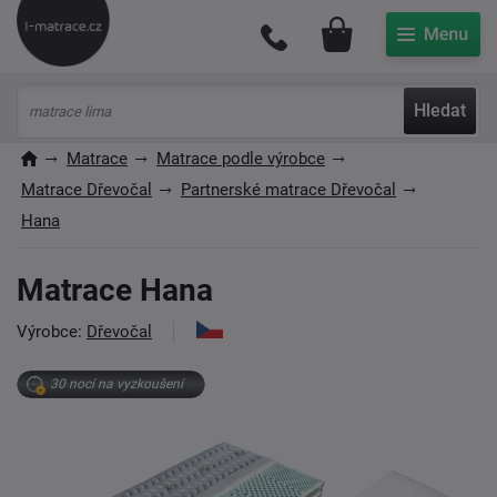
Můj účet
Hledat
Matrace
Matrace podle výrobce
Matrace Dřevočal
Partnerské matrace Dřevočal
Hana
Matrace Hana
Výrobce:
Dřevočal
30 nocí na vyzkoušení