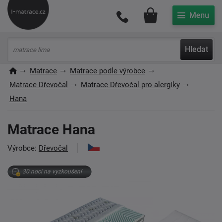
Můj účet
Hledat
Matrace
Matrace podle výrobce
Matrace Dřevočal
Matrace Dřevočal pro alergiky
Hana
Matrace Hana
Výrobce:
Dřevočal
30 nocí na vyzkoušení