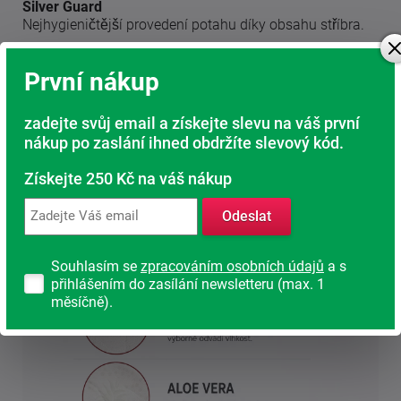
Silver Guard
Nejhygieničtější provedení potahu díky obsahu stříbra.
Nešetřeme na svém zdraví. Spánek je nejpřirozenější
První nákup
regenerací našeho těla.
zadejte svůj email a získejte slevu na váš první
nákup po zaslání ihned obdržíte slevový kód.
Získejte 250 Kč na váš nákup
Odeslat
Souhlasím se
zpracováním osobních údajů
a s
přihlášením do zasílání newsletteru (max. 1
měsíčně).