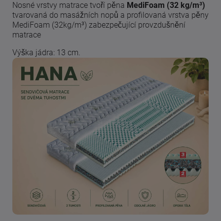
Nosné vrstvy matrace tvoří pěna
MediFoam (32 kg/m³)
tvarovaná do masážních nopů a profilovaná vrstva pěny
MediFoam (32kg/m³) zabezpečující provzdušnění
matrace
Výška jádra: 13 cm.