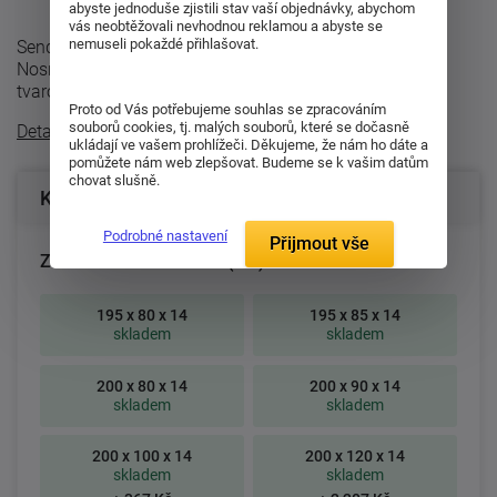
abyste jednoduše zjistili stav vaší objednávky, abychom
vás neobtěžovali nevhodnou reklamou a abyste se
nemuseli pokaždé přihlašovat.
Sendvičová matrace s jádrem z pojeného polyuretanu.
Nosné vrstvy matrace tvoří pěna MediFoam (32 kg/m³)
tvarovaná do masážních nopů ...
Proto od Vás potřebujeme souhlas se zpracováním
souborů cookies, tj. malých souborů, které se dočasně
Detailní popis
ukládají ve vašem prohlížeči. Děkujeme, že nám ho dáte a
pomůžete nám web zlepšovat. Budeme se k vašim datům
chovat slušně.
Konfigurace produktu
Podrobné nastavení
Přijmout vše
Zvolte rozměr matrace (cm):
195 x 80 x 14
195 x 85 x 14
skladem
skladem
200 x 80 x 14
200 x 90 x 14
skladem
skladem
200 x 100 x 14
200 x 120 x 14
skladem
skladem