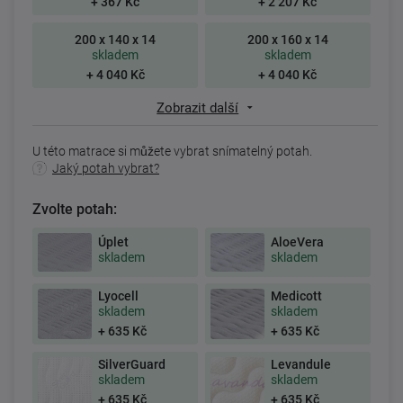
+ 367 Kč
+ 2 207 Kč
200 x 140 x 14
200 x 160 x 14
skladem
skladem
+ 4 040 Kč
+ 4 040 Kč
Zobrazit další
U této matrace si můžete vybrat snímatelný potah.
Jaký potah vybrat?
Zvolte potah:
Úplet
AloeVera
skladem
skladem
Lyocell
Medicott
skladem
skladem
+ 635 Kč
+ 635 Kč
SilverGuard
Levandule
skladem
skladem
+ 635 Kč
+ 635 Kč