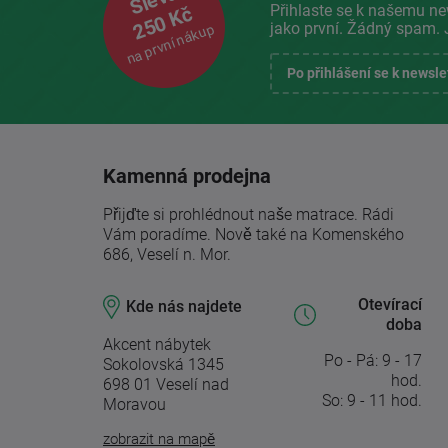
Sleva
Přihlaste se k našemu ne
250 Kč
jako první. Žádný spam. 
na první nákup
Po přihlášení se k newsl
Kamenná prodejna
Přijďte si prohlédnout naše matrace. Rádi
Vám poradíme. Nově také na Komenského
686, Veselí n. Mor.
Otevírací
Kde nás najdete
doba
Akcent nábytek
Po - Pá: 9 - 17
Sokolovská 1345
hod.
698 01 Veselí nad
So: 9 - 11 hod.
Moravou
zobrazit na mapě