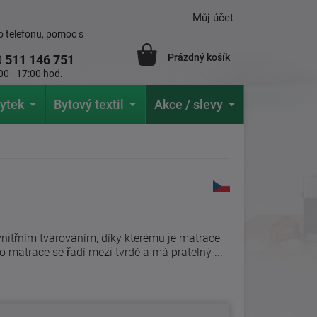
Můj účet
 telefonu, pomoc s
Prázdný košík
0
511 146 751
00 - 17:00 hod.
ytek
Bytový textil
Akce / slevy
nitřním tvarováním, díky kterému je matrace
matrace se řadí mezi tvrdé a má pratelný ...