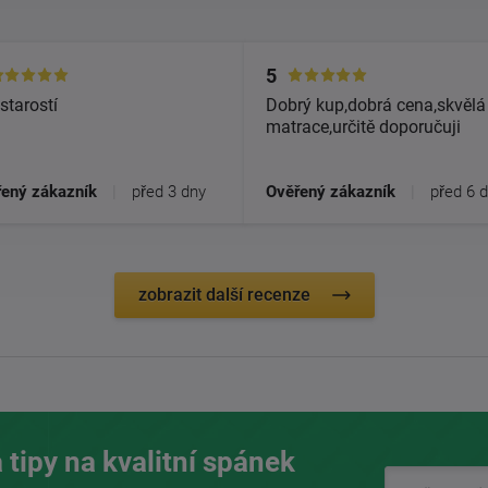
5
starostí
Dobrý kup,dobrá cena,skvělá
matrace,určitě doporučuji
ený zákazník
|
před 3 dny
Ověřený zákazník
|
před 6 
zobrazit další recenze
 tipy na kvalitní spánek