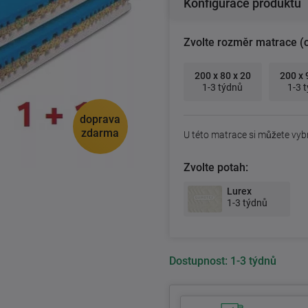
Konfigurace produktu
Zvolte rozměr matrace (
200 x 80 x 20
200 x 
1-3 týdnů
1-3 
doprava
zdarma
U této matrace si můžete vyb
Zvolte potah:
Lurex
1-3 týdnů
Dostupnost:
1-3 týdnů