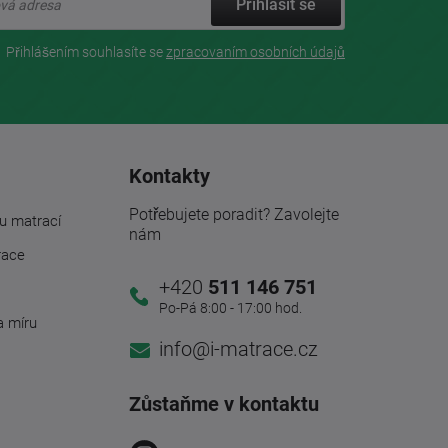
Přihlásit se
Přihlášením souhlasíte se
zpracovaním osobních údajů
Kontakty
Potřebujete poradit? Zavolejte
u matrací
nám
race
+420
511 146 751
Po-Pá 8:00 - 17:00 hod.
a míru
info@i-matrace.cz
Zůstaňme v kontaktu