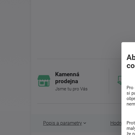
Ab
co
Kamenná
prodejna
Pro 
Jsme tu pro Vás
si p
obj
nem
Popis a parametry
Hodnocení 
Pro
malý
že 