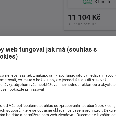
K tomuto p
11 104 Kč
9 177 Kč bez DPH
+420
511 146 751
Po-Pá 8:00 - 17:00 hod.
y web fungoval jak má (souhlas s
okies)
Doprava
Rádi poradíme s
ZDARMA
výběrem
Při nákupu nad 6 000
co nejlepší zážitek z nakupování - aby fungovalo vyhledávání, abyc
Najděte vhodnou matraci
Kč
amatovali, co máte v košíku, abyste jednoduše zjistili stav vaší
ednávky, abychom vás neobtěžovali nevhodnou reklamou a abyste s
useli pokaždé přihlašovat.
(0)
to od Vás potřebujeme souhlas se zpracováním souborů cookies, tj
ch souborů, které se dočasně ukládají ve vašem prohlížeči. Děkuj
nám ho dáte a pomůžete nám web zlepšovat. Budeme se k vašim d