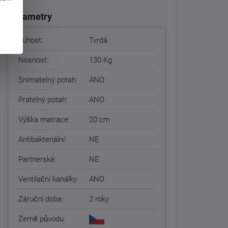
Parametry
Tuhost:
Tvrdá
Nosnost:
130 Kg
Snímatelný potah:
ANO
Pratelný potah:
ANO
Výška matrace:
20 cm
Antibakteriální:
NE
Partnerská:
NE
Ventilační kanálky
ANO
Záruční doba:
2 roky
Země původu: