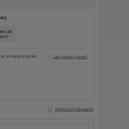
cm):
90 x 20
týdnů
rat snímatelný potah.
Jaký potah vybrat?
Splátková kalkulačka