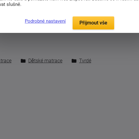
at slušně.
ím, díky kterému je matrace dokonale
é a má pratelný a snímatelný potah.
Podrobné nastavení
Přijmout vše
ržíte 2 stejné matrace.
trace
Dětské matrace
Tvrdé