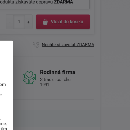
roduktu získáváte dopravu
ZDARMA
Vložit do košíku
Nechte si zavolat ZDARMA
Rodinná firma
S tradicí od roku
hom
1991
e
.
eme,
atům