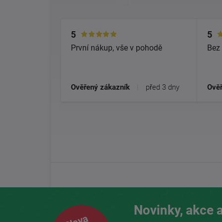
5
5
První nákup, vše v pohodě
Bez 
Ověřený zákazník
|
před 3 dny
Ověř
Novinky, akce a