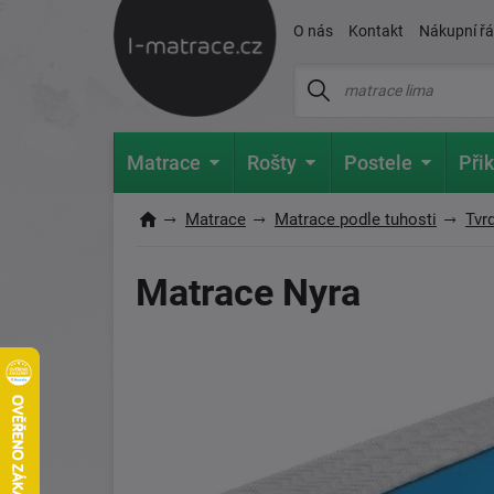
O nás
Kontakt
Nákupní ř
Matrace
Rošty
Postele
Přik
Matrace
Matrace podle tuhosti
Tvr
Matrace Nyra