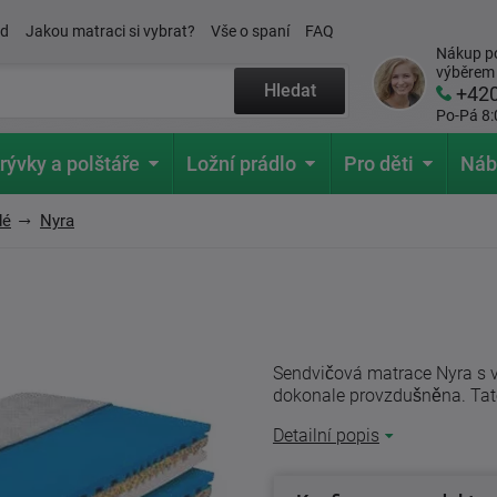
ád
Jakou matraci si vybrat?
Vše o spaní
FAQ
Nákup po
výběrem
Hledat
+42
Po-Pá 8:
rývky a polštáře
Ložní prádlo
Pro děti
Náb
dé
Nyra
Sendvičová matrace Nyra s v
dokonale provzdušněna. Tato 
Detailní popis