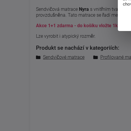
chov
Sendvičová matrace
Nyra
s vnitřním tvarován
provzdušněna. Tato matrace se řadí mezi tvrd
Akce 1+1 zdarma - do košíku vložte 1ks a obd
Lze vyrobit i atypický rozměr.
Produkt se nachází v kategoriích:
Sendvičové matrace
Profilované ma