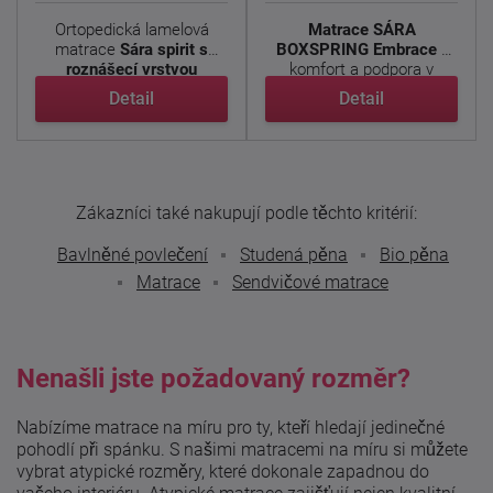
Ortopedická lamelová
Matrace SÁRA
matrace
Sára spirit s
BOXSPRING Embrace -
roznášecí vrstvou
komfort a podpora v
Embrance. ...
luxusním ...
Detail
Detail
Zákazníci také nakupují podle těchto kritérií:
Bavlněné povlečení
Studená pěna
Bio pěna
Matrace
Sendvičové matrace
Nenašli jste požadovaný rozměr?
Nabízíme matrace na míru pro ty, kteří hledají jedinečné
pohodlí při spánku. S našimi matracemi na míru si můžete
vybrat atypické rozměry, které dokonale zapadnou do