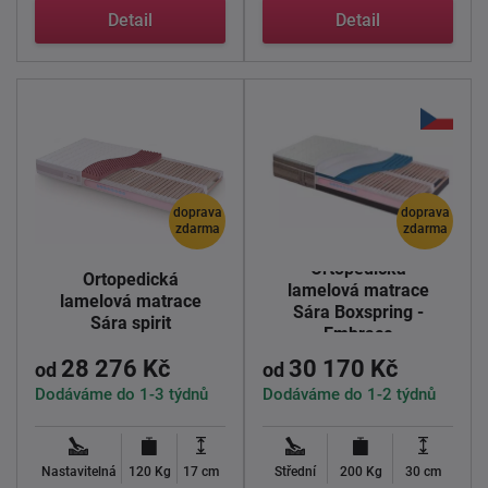
luxusním ...
luxusním ...
Detail
Detail
doprava
doprava
zdarma
zdarma
Ortopedická
Ortopedická
lamelová matrace
lamelová matrace
Sára Boxspring -
Sára spirit
Embrace
28 276 Kč
30 170 Kč
od
od
Dodáváme do 1-3 týdnů
Dodáváme do 1-2 týdnů
Nastavitelná
120 Kg
17 cm
Střední
200 Kg
30 cm