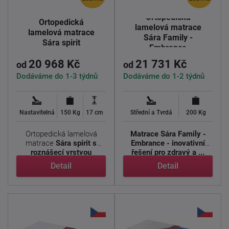
Ortopedická
Ortopedická
lamelová matrace
lamelová matrace
Sára Family -
Sára spirit
Embrance
20 968 Kč
21 731 Kč
od
od
Dodáváme do 1-3 týdnů
Dodáváme do 1-2 týdnů
Nastavitelná
150 Kg
17 cm
Střední a Tvrdá
200 Kg
Ortopedická lamelová
Matrace Sára Family -
matrace
Sára spirit s
Embrance - inovativní
roznášecí vrstvou
řešení pro zdravý a ...
Nawapur. ...
Detail
Detail