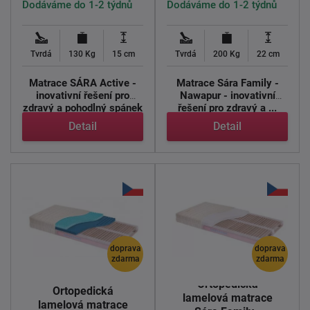
Dodáváme do 1-2 týdnů
Dodáváme do 1-2 týdnů
Tvrdá
130 Kg
15 cm
Tvrdá
200 Kg
22 cm
Matrace SÁRA Active -
Matrace Sára Family -
inovativní řešení pro
Nawapur - inovativní
zdravý a pohodlný spánek
řešení pro zdravý a ...
...
Detail
Detail
doprava
doprava
zdarma
zdarma
Ortopedická
Ortopedická
lamelová matrace
lamelová matrace