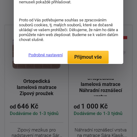
nemuseli pokaždé přihlašovat.
Zobrazuji 1 - 18 z 18
Proto od Vás potřebujeme souhlas se zpracováním
souborů cookies, tj. malých souborů, které se dočasně
ukládají ve vašem prohlížeči. Děkujeme, že nám ho dáte a
pomůžete nám web zlepšovat. Budeme se k vašim datům
chovat slušně.
Podrobné nastavení
Přijmout vše
Ortopedická
Ortopedická
lamelová matrace
lamelová matrace
Náhradní roznášecí
Zipový proužek
vrstva
646 Kč
1 000 Kč
od
od
Dodáváme do 1-3 týdnů
Dodáváme do 1-3 týdnů
Zipový mezikus pro
Náhradní roznášecí vrstva
nadstavení matrace Sára
na matrace Sára Klasik,