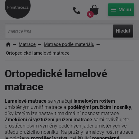
Můj účet
0
Hledat
Matrace
Matrace podle materiálu
Ortopedické lamelové matrace
Ortopedické lamelové
matrace
Lamelové matrace
se vynačují
lamelovým roštem
umístěným uvnitř matrace a
podélnými pružícími nosníky
,
díky kterým lze nastavit maximální nosnost matrace.
Z
měkčení či vyztužení pružení matrace
sami ovlivňujete
prostřednictvím výměny podélných jader umístěných ve
středu pružícího nosníku.
Na pružný lamelový rošt matrace
je položena
roznášecí vrstva
, zajišťující
rovnoměrné