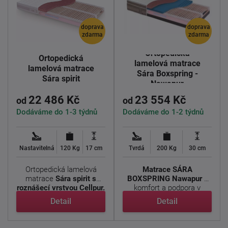
doprava
doprava
zdarma
zdarma
Ortopedická
Ortopedická
lamelová matrace
lamelová matrace
Sára Boxspring -
Sára spirit
Nawapur
22 486 Kč
23 554 Kč
od
od
Dodáváme do 1-3 týdnů
Dodáváme do 1-2 týdnů
Nastavitelná
120 Kg
17 cm
Tvrdá
200 Kg
30 cm
Ortopedická lamelová
Matrace SÁRA
matrace
Sára spirit s
BOXSPRING Nawapur -
roznášecí vrstvou Cellpur.
komfort a podpora v
...
luxusním ...
Detail
Detail