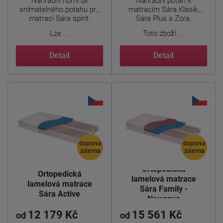
Náhradní horní díl
Náhradní potah k
snímatelného potahu pro
matracím Sára Klasik,
matrací Sára spirit.
Sára Plus a Zora.
Lze ...
Toto zboží ...
Detail
Detail
doprava
doprava
zdarma
zdarma
Ortopedická
Ortopedická
lamelová matrace
lamelová matrace
Sára Family -
Sára Active
Nawapur
12 179 Kč
15 561 Kč
od
od