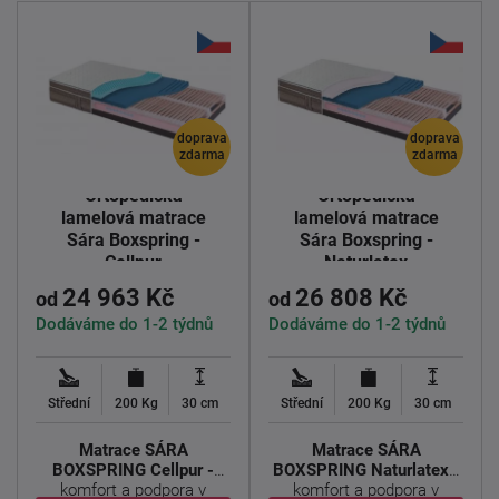
doprava
doprava
zdarma
zdarma
Ortopedická
Ortopedická
lamelová matrace
lamelová matrace
Sára Boxspring -
Sára Boxspring -
Cellpur
Naturlatex
24 963 Kč
26 808 Kč
od
od
Dodáváme do 1-2 týdnů
Dodáváme do 1-2 týdnů
Střední
200 Kg
30 cm
Střední
200 Kg
30 cm
Matrace SÁRA
Matrace SÁRA
BOXSPRING Cellpur -
BOXSPRING Naturlatex -
komfort a podpora v
komfort a podpora v