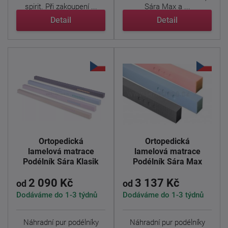
spirit. Při zakoupení ...
Sára Max a ...
Detail
Detail
Ortopedická
Ortopedická
lamelová matrace
lamelová matrace
Podélník Sára Klasik
Podélník Sára Max
2 090 Kč
3 137 Kč
od
od
Dodáváme do 1-3 týdnů
Dodáváme do 1-3 týdnů
Náhradní pur podélníky
Náhradní pur podélníky