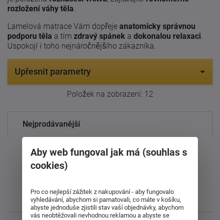
rozložení váhy těla
.
Lamelová matrace Vám dopřeje
anatomicky správnou
podporu těla
a tím
zdravý spánek
a
dokonalou relaxaci
.
Uspokojí i toho nejnáročnějšího zákazníka.
Upřesnit parametry
Položek na zobrazení:
12
Nejprodávanější
Od nejdražšího
Aby web fungoval jak má (souhlas s
cookies)
Od nejlevnějšího
Pro co nejlepší zážitek z nakupování - aby fungovalo
Nejnovější
vyhledávání, abychom si pamatovali, co máte v košíku,
abyste jednoduše zjistili stav vaší objednávky, abychom
vás neobtěžovali nevhodnou reklamou a abyste se