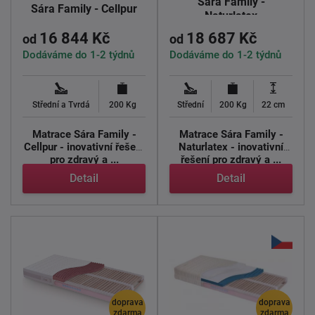
Sára Family -
Sára Family - Cellpur
Naturlatex
16 844 Kč
18 687 Kč
od
od
Dodáváme do 1-2 týdnů
Dodáváme do 1-2 týdnů
Střední a Tvrdá
200 Kg
Střední
200 Kg
22 cm
Matrace Sára Family -
Matrace Sára Family -
Cellpur - inovativní řešení
Naturlatex - inovativní
pro zdravý a ...
řešení pro zdravý a ...
Detail
Detail
doprava
doprava
zdarma
zdarma