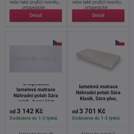
nebo také pružící nosníky k
nebo také pružící nosníky k
ortopedické ...
ortopedické ...
Detail
Detail
Ortopedická
Ortopedická
lamelová matrace
lamelová matrace
Náhradní potah Sára
Náhradní potah Sára
Klasik, Sára plus,
spirit - horní část
Zora
3 142 Kč
3 701 Kč
od
od
Dodáváme do 1-3 týdnů
Dodáváme do 1-3 týdnů